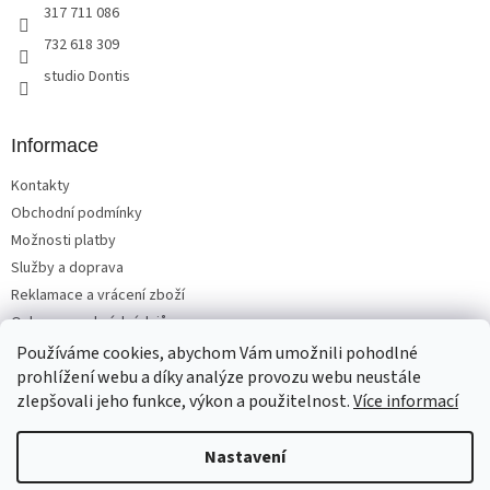
r
317 711 086
v
732 618 309
k
y
studio Dontis
v
ý
p
Informace
i
s
Kontakty
u
Obchodní podmínky
Možnosti platby
Služby a doprava
Reklamace a vrácení zboží
Ochrana osobních údajů
Používáme cookies, abychom Vám umožnili pohodlné
prohlížení webu a díky analýze provozu webu neustále
zlepšovali jeho funkce, výkon a použitelnost.
Více informací
Vytvořil Shoptet
Nastavení