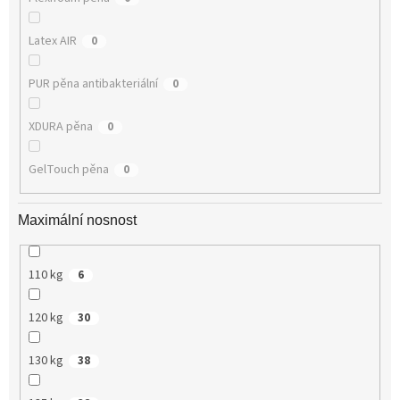
Latex AIR
0
PUR pěna antibakteriální
0
XDURA pěna
0
GelTouch pěna
0
Maximální nosnost
110 kg
6
120 kg
30
130 kg
38