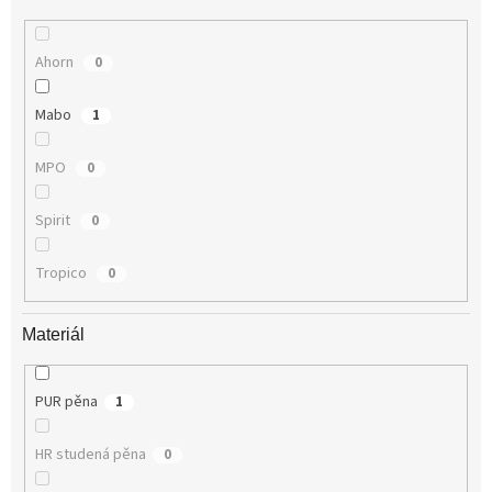
Ahorn
0
Mabo
1
MPO
0
Spirit
0
Tropico
0
Materiál
PUR pěna
1
HR studená pěna
0