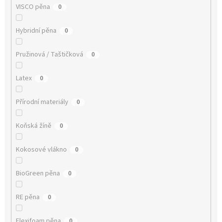
VISCO pěna
0
Hybridní pěna
0
Pružinová / Taštičková
0
Latex
0
Přírodní materiály
0
Koňská žíně
0
Kokosové vlákno
0
BioGreen pěna
0
RE pěna
0
Flexifoam pěna
0