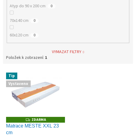
Atyp do 90 x 200 cm
0
70x140 cm
0
60x120 cm
0
VYMAZAT FILTRY
Položek k zobrazení:
1
V
Tip
ý
Vystaveno
p
i
s
p
r
o
ZDARMA
Z
D
d
Matrace MESTE XXL 23
A
u
cm
R