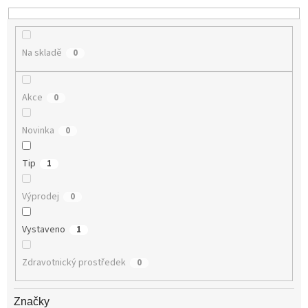
k
t
ů
Na skladě
0
Akce
0
Novinka
0
Tip
1
Výprodej
0
Vystaveno
1
Zdravotnický prostředek
0
Značky