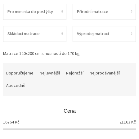
Pro miminka do postýlky
Přírodní matrace
Skládací matrace
Výprodej matrací
Matrace 120x200 cm s nosností do 170 kg
Ř
a
Doporučujeme
Nejlevnější
Nejdražší
Nejprodávanější
z
Abecedně
e
n
í
p
Cena
r
o
16764
Kč
21163
Kč
d
u