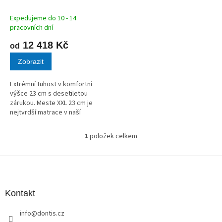
M
k
A
t
Expedujeme do 10 - 14
ů
pracovních dní
12 418 Kč
od
Zobrazit
Extrémní tuhost v komfortní
výšce 23 cm s desetiletou
zárukou. Meste XXL 23 cm je
nejtvrdší matrace v naší
nabídce, nyní v provedení s
vyšším profilem. Jádro z bílé
1
položek celkem
O
studené pěny (50 kg/m³)
v
poskytuje...
l
Z
á
á
d
p
a
a
Kontakt
c
t
í
info
@
dontis.cz
í
p