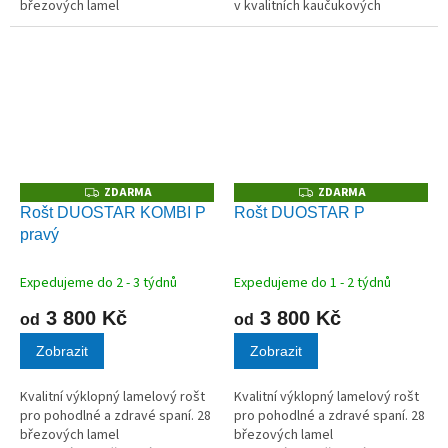
březových lamel
v kvalitních kaučukových
v kvalitních kaučukových
pouzdrech.
pouzdrech.
ZDARMA
ZDARMA
Z
Z
D
D
Rošt DUOSTAR KOMBI P
Rošt DUOSTAR P
A
A
pravý
R
R
M
M
A
A
Expedujeme do 2 - 3 týdnů
Expedujeme do 1 - 2 týdnů
3 800 Kč
3 800 Kč
od
od
Zobrazit
Zobrazit
Kvalitní výklopný lamelový rošt
Kvalitní výklopný lamelový rošt
pro pohodlné a zdravé spaní. 28
pro pohodlné a zdravé spaní. 28
březových lamel
březových lamel