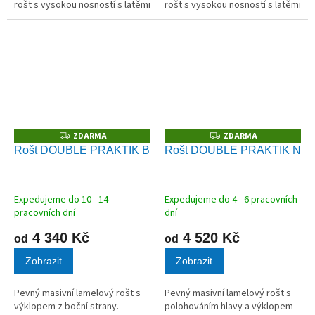
rošt s vysokou nosností s latěmi
rošt s vysokou nosností s latěmi
z masivního dřeva vhodný pro
z masivního bukového dřeva
všechny typy matrací.
vhodný pro všechny typy
matrací.
ZDARMA
ZDARMA
Z
Z
D
D
Rošt DOUBLE PRAKTIK B
Rošt DOUBLE PRAKTIK N
A
A
R
R
M
M
A
A
Expedujeme do 10 - 14
Expedujeme do 4 - 6 pracovních
pracovních dní
dní
4 340 Kč
4 520 Kč
od
od
Zobrazit
Zobrazit
Pevný masivní lamelový rošt s
Pevný masivní lamelový rošt s
výklopem z boční strany.
polohováním hlavy a výklopem