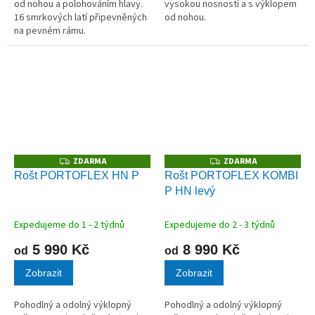
od nohou a polohováním hlavy.
vysokou nosností a s výklopem
16 smrkových latí připevněných
od nohou.
na pevném rámu.
ZDARMA
ZDARMA
Z
Z
D
D
Rošt PORTOFLEX HN P
Rošt PORTOFLEX KOMBI
A
A
P HN levý
R
R
M
M
A
A
Expedujeme do 1 - 2 týdnů
Expedujeme do 2 - 3 týdnů
5 990 Kč
8 990 Kč
od
od
Zobrazit
Zobrazit
Pohodlný a odolný výklopný
Pohodlný a odolný výklopný