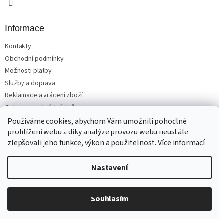
i
s
u
Informace
Kontakty
Obchodní podmínky
Možnosti platby
Služby a doprava
Reklamace a vrácení zboží
Ochrana osobních údajů
Používáme cookies, abychom Vám umožnili pohodlné
prohlížení webu a díky analýze provozu webu neustále
zlepšovali jeho funkce, výkon a použitelnost.
Více informací
Vytvořil Shoptet
Nastavení
Copyright 2026
Matrace, postele, nábytek Benešov
. Všechna
Souhlasím
práva vyhrazena.
Upravit nastavení cookies