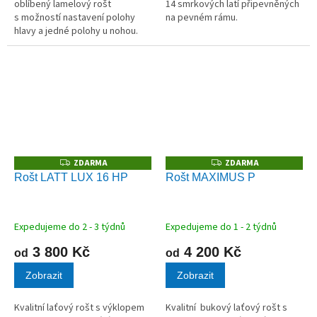
oblíbený lamelový rošt
14 smrkových latí připevněných
s možností nastavení polohy
na pevném rámu.
hlavy a jedné polohy u nohou.
ZDARMA
ZDARMA
Z
Z
D
D
Rošt LATT LUX 16 HP
Rošt MAXIMUS P
A
A
R
R
M
M
A
A
Expedujeme do 2 - 3 týdnů
Expedujeme do 1 - 2 týdnů
3 800 Kč
4 200 Kč
od
od
Zobrazit
Zobrazit
Kvalitní laťový rošt s výklopem
Kvalitní bukový laťový rošt s