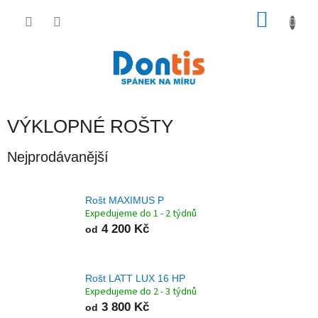
Přejít
na
NÁKU
obsah
KOŠÍK
VÝKLOPNÉ ROŠTY
Nejprodávanější
Rošt MAXIMUS P
Expedujeme do 1 - 2 týdnů
4 200 Kč
od
Rošt LATT LUX 16 HP
Expedujeme do 2 - 3 týdnů
3 800 Kč
od