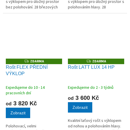
s výklopem pro úložný prostor
s výklopem pro úložný prostor s
bez polohování. 28 březových
polohováním hlavy. 28
lamel v kvalitních kaučukových
březových lamel
pouzdrech.
v kvalitních kaučukových
pouzdrech.
ZDARMA
ZDARMA
Z
Z
D
D
Rošt FLEX PŘEDNÍ
Rošt LATT LUX 14 HP
A
A
VÝKLOP
R
R
M
M
A
A
Expedujeme do 10 - 14
Expedujeme do 2 - 3 týdnů
pracovních dní
3 600 Kč
od
3 820 Kč
od
Zobrazit
Zobrazit
Kvalitní laťový rošt s výklopem
Polohovací, velmi
od nohou a polohováním hlavy.