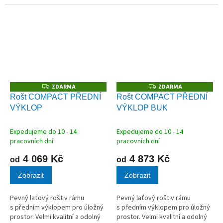
z masivního bukového dřeva
vhodný pro všechny typy
matrací.
ZDARMA
ZDARMA
Z
Z
D
D
Rošt COMPACT PŘEDNÍ
Rošt COMPACT PŘEDNÍ
A
A
VÝKLOP
VÝKLOP BUK
R
R
M
M
A
A
Expedujeme do 10 - 14
Expedujeme do 10 - 14
pracovních dní
pracovních dní
4 069 Kč
4 873 Kč
od
od
Zobrazit
Zobrazit
Pevný laťový rošt v rámu
Pevný laťový rošt v rámu
s předním výklopem pro úložný
s předním výklopem pro úložný
prostor. Velmi kvalitní a odolný
prostor. Velmi kvalitní a odolný