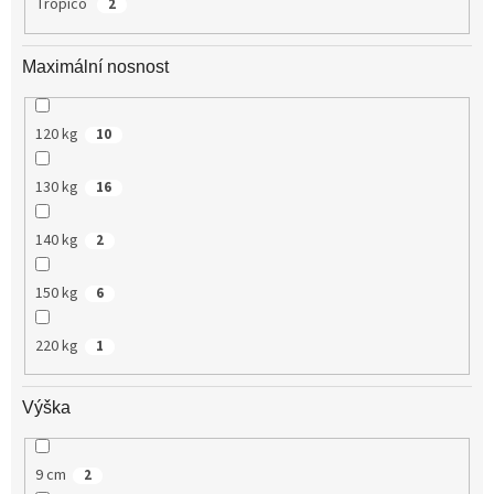
Tropico
2
Maximální nosnost
120 kg
10
130 kg
16
140 kg
2
150 kg
6
220 kg
1
Výška
9 cm
2