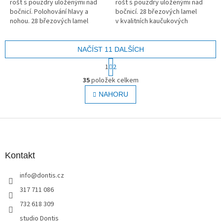
rošt s pouzdry uloženými nad
rošt s pouzdry uloženými nad
bočnicí. Polohování hlavy a
bočnicí. 28 březových lamel
nohou. 28 březových lamel
v kvalitních kaučukových
v kvalitních kaučukových
pouzdrech.
pouzdrech.
NAČÍST 11 DALŠÍCH
S
1
2
t
O
r
35
položek celkem
v
á
l
NAHORU
n
á
k
o
d
v
Z
a
á
c
á
n
í
p
í
p
a
Kontakt
r
t
v
info
@
dontis.cz
í
k
y
317 711 086
v
732 618 309
ý
p
studio Dontis