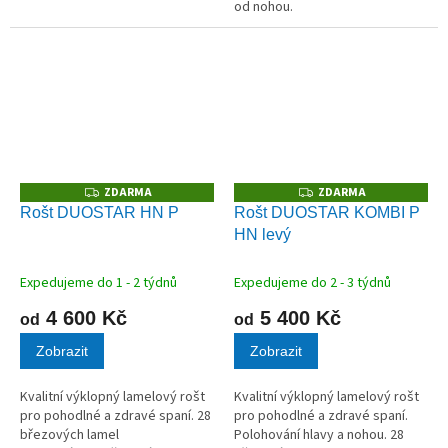
od nohou.
ZDARMA
ZDARMA
Z
Z
D
D
Rošt DUOSTAR HN P
Rošt DUOSTAR KOMBI P
A
A
HN levý
R
R
M
M
A
A
Expedujeme do 1 - 2 týdnů
Expedujeme do 2 - 3 týdnů
4 600 Kč
5 400 Kč
od
od
Zobrazit
Zobrazit
Kvalitní výklopný lamelový rošt
Kvalitní výklopný lamelový rošt
pro pohodlné a zdravé spaní. 28
pro pohodlné a zdravé spaní.
březových lamel
Polohování hlavy a nohou. 28