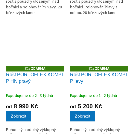
rošt s pouzdry uloženými nad
rošt s pouzdry uloženými nad
bočnicí a polohováním hlavy. 28
bočnicí. Polohování hlavy a
březových lamel
nohou. 28 březových lamel
v kvalitních kaučukových
v kvalitních kaučukových
pouzdrech.
pouzdrech.
ZDARMA
ZDARMA
Z
Z
D
D
Rošt PORTOFLEX KOMBI
Rošt PORTOFLEX KOMBI
A
A
P HN pravý
P levý
R
R
M
M
A
A
Expedujeme do 2 - 3 týdnů
Expedujeme do 1 - 2 týdnů
8 990 Kč
5 200 Kč
od
od
Zobrazit
Zobrazit
Pohodlný a odolný výklopný
Pohodlný a odolný výklopný