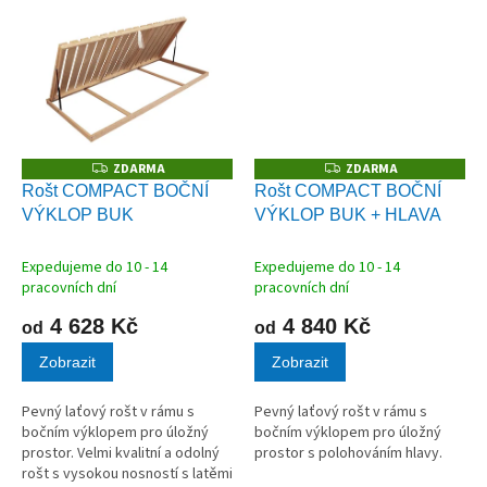
z masivního dřeva vhodný pro
všechny typy...
ZDARMA
ZDARMA
Z
Z
D
D
Rošt COMPACT BOČNÍ
Rošt COMPACT BOČNÍ
A
A
VÝKLOP BUK
VÝKLOP BUK + HLAVA
R
R
M
M
A
A
Expedujeme do 10 - 14
Expedujeme do 10 - 14
pracovních dní
pracovních dní
4 628 Kč
4 840 Kč
od
od
Zobrazit
Zobrazit
Pevný laťový rošt v rámu s
Pevný laťový rošt v rámu s
bočním výklopem pro úložný
bočním výklopem pro úložný
prostor. Velmi kvalitní a odolný
prostor s polohováním hlavy.
rošt s vysokou nosností s latěmi