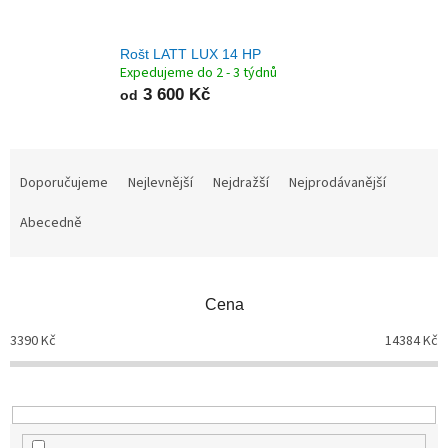
Rošt LATT LUX 14 HP
Expedujeme do 2 - 3 týdnů
3 600 Kč
od
Ř
a
Doporučujeme
Nejlevnější
Nejdražší
Nejprodávanější
z
Abecedně
e
n
í
p
Cena
r
o
3390
Kč
14384
Kč
d
u
k
t
ů