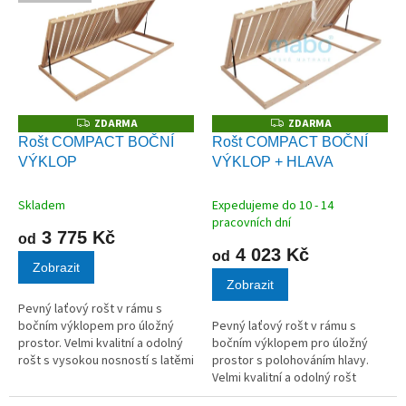
ý
p
i
s
p
r
o
ZDARMA
ZDARMA
Z
Z
D
D
d
Rošt COMPACT BOČNÍ
Rošt COMPACT BOČNÍ
A
A
u
VÝKLOP
VÝKLOP + HLAVA
R
R
M
M
k
A
A
t
Skladem
Expedujeme do 10 - 14
ů
pracovních dní
3 775 Kč
od
4 023 Kč
od
Zobrazit
Zobrazit
Pevný laťový rošt v rámu s
bočním výklopem pro úložný
Pevný laťový rošt v rámu s
prostor. Velmi kvalitní a odolný
bočním výklopem pro úložný
rošt s vysokou nosností s latěmi
prostor s polohováním hlavy.
z masivního dřeva vhodný pro
Velmi kvalitní a odolný rošt
všechny typy matrací.
s vysokou nosností s latěmi