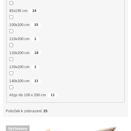
85x195 cm
24
100x200 cm
35
110x200 cm
2
120x200 cm
28
130x200 cm
2
140x200 cm
13
Atyp do 100 x 200 cm
11
Položek k zobrazení:
35
V
Vystaveno