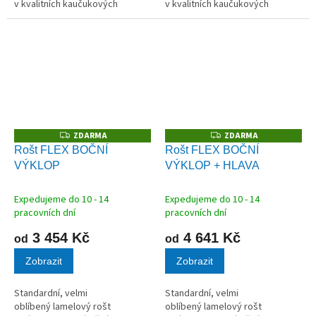
v kvalitních kaučukových
v kvalitních kaučukových
pouzdrech.
pouzdrech.
ZDARMA
ZDARMA
Z
Z
D
D
Rošt FLEX BOČNÍ
Rošt FLEX BOČNÍ
A
A
VÝKLOP
VÝKLOP + HLAVA
R
R
M
M
A
A
Expedujeme do 10 - 14
Expedujeme do 10 - 14
pracovních dní
pracovních dní
3 454 Kč
4 641 Kč
od
od
Zobrazit
Zobrazit
Standardní, velmi
Standardní, velmi
oblíbený lamelový rošt
oblíbený lamelový rošt