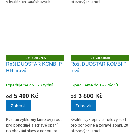
v kvalitních kaučukových
březových lamel
pouzdrech.
v kvalitních kaučukových
pouzdrech.
ZDARMA
ZDARMA
Z
Z
D
D
Rošt DUOSTAR KOMBI P
Rošt DUOSTAR KOMBI P
A
A
HN pravý
levý
R
R
M
M
A
A
Expedujeme do 1 - 2 týdnů
Expedujeme do 1 - 2 týdnů
5 400 Kč
3 800 Kč
od
od
Zobrazit
Zobrazit
Kvalitní výklopný lamelový rošt
Kvalitní výklopný lamelový rošt
pro pohodlné a zdravé spaní.
pro pohodlné a zdravé spaní. 28
Polohování hlavy a nohou. 28
březových lamel