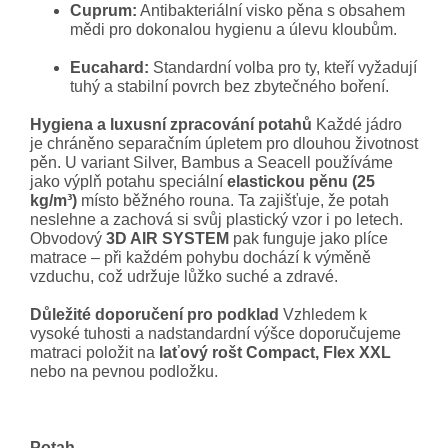
Cuprum:
Antibakteriální visko pěna s obsahem
mědi pro dokonalou hygienu a úlevu kloubům.
Eucahard:
Standardní volba pro ty, kteří vyžadují
tuhý a stabilní povrch bez zbytečného boření.
Hygiena a luxusní zpracování potahů
Každé jádro
je chráněno separačním úpletem pro dlouhou životnost
pěn. U variant Silver, Bambus a Seacell používáme
jako výplň potahu speciální
elastickou pěnu (25
kg/m³)
místo běžného rouna. Ta zajišťuje, že potah
neslehne a zachová si svůj plastický vzor i po letech.
Obvodový
3D AIR SYSTEM
pak funguje jako plíce
matrace – při každém pohybu dochází k výměně
vzduchu, což udržuje lůžko suché a zdravé.
Důležité doporučení pro podklad
Vzhledem k
vysoké tuhosti a nadstandardní výšce doporučujeme
matraci položit na
laťový rošt Compact, Flex XXL
nebo na pevnou podložku.
Potah