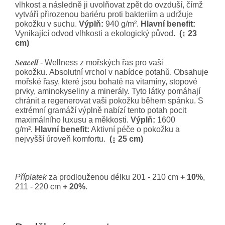
vlhkost a následně ji uvolňovat zpět do ovzduší, čímž
vytváří přirozenou bariéru proti bakteriím a udržuje
pokožku v suchu.
Výplň:
940 g/m².
Hlavní benefit:
Vynikající odvod vlhkosti a ekologický původ.
(↨ 23
cm)
Seacell
- Wellness z mořských řas pro vaši
pokožku.
Absolutní vrchol v nabídce potahů. Obsahuje
mořské řasy, které jsou bohaté na vitamíny, stopové
prvky, aminokyseliny a minerály. Tyto látky pomáhají
chránit a regenerovat vaši pokožku během spánku. S
extrémní gramáží výplně nabízí tento potah pocit
maximálního luxusu a měkkosti.
Výplň:
1600
g/m².
Hlavní benefit:
Aktivní péče o pokožku a
nejvyšší úroveň komfortu.
(↨ 25 cm)
Příplatek
za prodlouženou délku 201 - 210 cm
+ 10%
,
211 - 220 cm
+ 20%
.