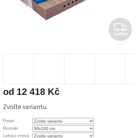
Z
ZDARMA
D
A
R
M
A
od
12 418 Kč
Měrná
Zvolte variantu
cena:
Potah
Rozměr
Lehací vrstva