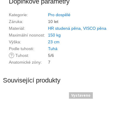
Doplňkové parametry
Kategorie
:
Pro dospělé
Záruka
:
10 let
Materiál
:
HR studená pěna
,
VISCO pěna
Maximální nosnost
:
150 kg
Výška
:
23 cm
Podle tuhosti
:
Tuhá
?
Tuhost
:
5/6
Anatomické zóny
:
7
Související produkty
Vystaveno