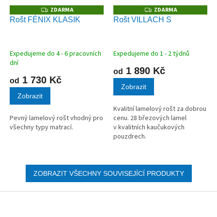
ZDARMA
ZDARMA
Z
Z
D
D
Rošt FÉNIX KLASIK
Rošt VILLACH S
A
A
R
R
M
M
A
A
Expedujeme do 4 - 6 pracovních
Expedujeme do 1 - 2 týdnů
dní
1 890 Kč
od
1 730 Kč
od
Zobrazit
Zobrazit
Kvalitní lamelový rošt za dobrou
Pevný lamelový rošt vhodný pro
cenu. 28 březových lamel
všechny typy matrací.
v kvalitních kaučukových
pouzdrech.
ZOBRAZIT VŠECHNY SOUVISEJÍCÍ PRODUKTY
Z
á