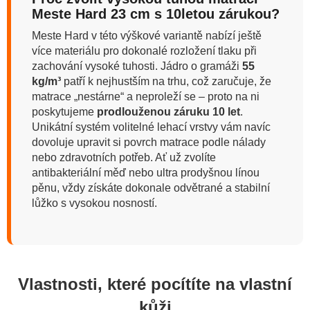
Meste Hard 23 cm s 10letou zárukou?
Meste Hard v této výškové variantě nabízí ještě
více materiálu pro dokonalé rozložení tlaku při
zachování vysoké tuhosti. Jádro o gramáži
55
kg/m³
patří k nejhustším na trhu, což zaručuje, že
matrace „nestárne“ a neproleží se – proto na ni
poskytujeme
prodlouženou záruku 10 let
.
Unikátní systém volitelné lehací vrstvy vám navíc
dovoluje upravit si povrch matrace podle nálady
nebo zdravotních potřeb. Ať už zvolíte
antibakteriální měď nebo ultra prodyšnou línou
pěnu, vždy získáte dokonale odvětrané a stabilní
lůžko s vysokou nosností.
Vlastnosti, které pocítíte na vlastní
kůži