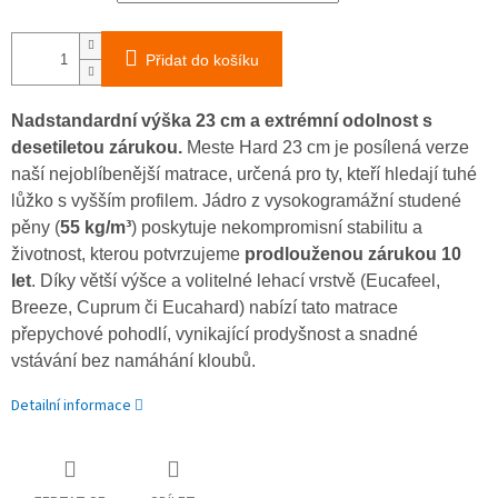
Přidat do košíku
Nadstandardní výška 23 cm a extrémní odolnost s
desetiletou zárukou.
Meste Hard 23 cm je posílená verze
naší nejoblíbenější matrace, určená pro ty, kteří hledají tuhé
lůžko s vyšším profilem. Jádro z vysokogramážní studené
pěny (
55 kg/m³
) poskytuje nekompromisní stabilitu a
životnost, kterou potvrzujeme
prodlouženou zárukou 10
let
. Díky větší výšce a volitelné lehací vrstvě (Eucafeel,
Breeze, Cuprum či Eucahard) nabízí tato matrace
přepychové pohodlí, vynikající prodyšnost a snadné
vstávání bez namáhání kloubů.
Detailní informace