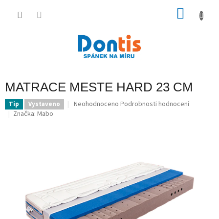
Přejít
na
NÁKU
obsah
KOŠÍK
MATRACE MESTE HARD 23 CM
Průměrné
Neohodnoceno
Podrobnosti hodnocení
Tip
Vystaveno
hodnocení
Značka:
Mabo
produktu
je
0,0
z
5
hvězdiček.