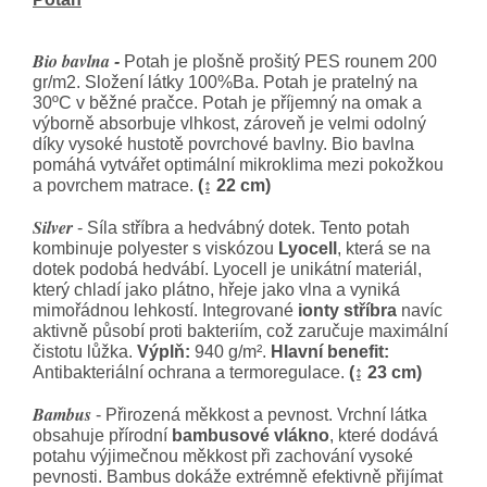
Bio bavlna
-
Potah je plošně prošitý PES rounem 200
gr/m2. Složení látky 100%Ba. Potah je pratelný na
30ºC v běžné pračce. Potah je příjemný na omak a
výborně absorbuje vlhkost, zároveň je velmi odolný
díky vysoké hustotě povrchové bavlny. Bio bavlna
pomáhá vytvářet optimální mikroklima mezi pokožkou
a povrchem matrace.
(↨ 22 cm)
Silver
- Síla stříbra a hedvábný dotek. Tento potah
kombinuje polyester s viskózou
Lyocell
, která se na
dotek podobá hedvábí. Lyocell je unikátní materiál,
který chladí jako plátno, hřeje jako vlna a vyniká
mimořádnou lehkostí. Integrované
ionty stříbra
navíc
aktivně působí proti bakteriím, což zaručuje maximální
čistotu lůžka.
Výplň:
940 g/m².
Hlavní benefit:
Antibakteriální ochrana a termoregulace.
(↨ 23 cm)
Bambus
- Přirozená měkkost a pevnost. Vrchní látka
obsahuje přírodní
bambusové vlákno
, které dodává
potahu výjimečnou měkkost při zachování vysoké
pevnosti. Bambus dokáže extrémně efektivně přijímat