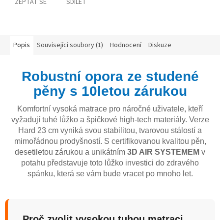
ZEPTAT SE
SDÍLET
Popis
Související soubory (1)
Hodnocení
Diskuze
Robustní opora ze studené
pěny s 10letou zárukou
Komfortní vysoká matrace pro náročné uživatele, kteří
vyžadují tuhé lůžko a špičkové high-tech materiály. Verze
Hard 23 cm vyniká svou stabilitou, tvarovou stálostí a
mimořádnou prodyšností. S certifikovanou kvalitou pěn,
desetiletou zárukou a unikátním
3D AIR SYSTEMEM
v
potahu představuje toto lůžko investici do zdravého
spánku, která se vám bude vracet po mnoho let.
Proč zvolit vysokou tuhou matraci