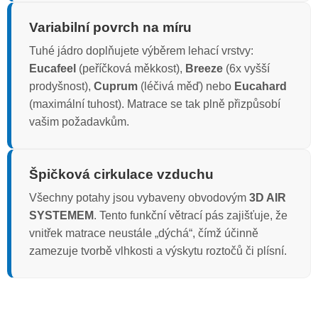
Variabilní povrch na míru
Tuhé jádro doplňujete výběrem lehací vrstvy:
Eucafeel
(peříčková měkkost),
Breeze
(6x vyšší
prodyšnost),
Cuprum
(léčivá měď) nebo
Eucahard
(maximální tuhost). Matrace se tak plně přizpůsobí
vašim požadavkům.
Špičková cirkulace vzduchu
Všechny potahy jsou vybaveny obvodovým
3D AIR
SYSTEMEM
. Tento funkční větrací pás zajišťuje, že
vnitřek matrace neustále „dýchá“, čímž účinně
zamezuje tvorbě vlhkosti a výskytu roztočů či plísní.