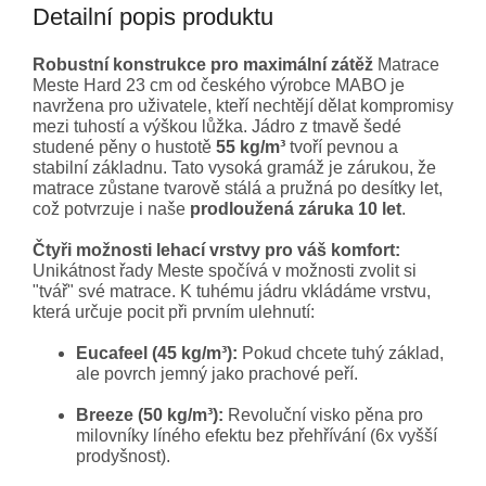
Detailní popis produktu
Robustní konstrukce pro maximální zátěž
Matrace
Meste Hard 23 cm od českého výrobce MABO je
navržena pro uživatele, kteří nechtějí dělat kompromisy
mezi tuhostí a výškou lůžka. Jádro z tmavě šedé
studené pěny o hustotě
55 kg/m³
tvoří pevnou a
stabilní základnu. Tato vysoká gramáž je zárukou, že
matrace zůstane tvarově stálá a pružná po desítky let,
což potvrzuje i naše
prodloužená záruka 10 let
.
Čtyři možnosti lehací vrstvy pro váš komfort:
Unikátnost řady Meste spočívá v možnosti zvolit si
"tvář" své matrace. K tuhému jádru vkládáme vrstvu,
která určuje pocit při prvním ulehnutí:
Eucafeel (45 kg/m³):
Pokud chcete tuhý základ,
ale povrch jemný jako prachové peří.
Breeze (50 kg/m³):
Revoluční visko pěna pro
milovníky líného efektu bez přehřívání (6x vyšší
prodyšnost).