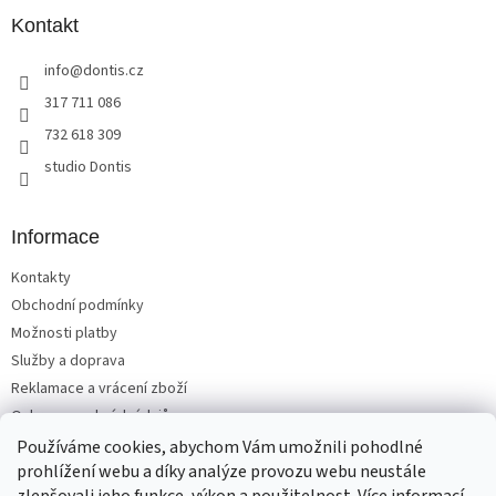
p
a
Kontakt
t
info
@
dontis.cz
í
317 711 086
732 618 309
studio Dontis
Informace
Kontakty
Obchodní podmínky
Možnosti platby
Služby a doprava
Reklamace a vrácení zboží
Ochrana osobních údajů
Používáme cookies, abychom Vám umožnili pohodlné
prohlížení webu a díky analýze provozu webu neustále