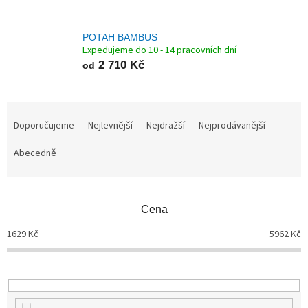
POTAH BAMBUS
Expedujeme do 10 - 14 pracovních dní
2 710 Kč
od
Ř
a
Doporučujeme
Nejlevnější
Nejdražší
Nejprodávanější
z
Abecedně
e
n
í
p
Cena
r
o
1629
Kč
5962
Kč
d
u
k
t
ů