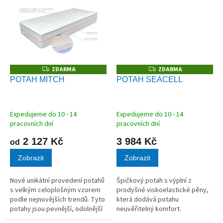
a pevnost. Dokáže ve větší míře
přijímat...
ZDARMA
ZDARMA
Z
Z
D
D
POTAH MITCH
POTAH SEACELL
A
A
R
R
M
M
A
A
Expedujeme do 10 - 14
Expedujeme do 10 - 14
pracovních dní
pracovních dní
2 127 Kč
3 984 Kč
od
Zobrazit
Zobrazit
Nové unikátní provedení potahů
Špičkový potah s výplní z
s velkým celoplošným vzorem
prodyšné viskoelastické pěny,
podle nejnovějších trendů. Tyto
která dodává potahu
potahy jsou pevnější, odolnější
neuvěřitelný komfort.
a především zvyšují komfort
Viskoelastická pěna snižuje tlak