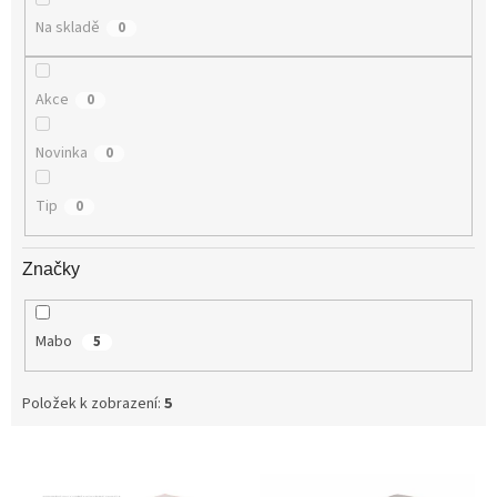
Na skladě
0
Akce
0
Novinka
0
Tip
0
Značky
Mabo
5
Položek k zobrazení:
5
V
ý