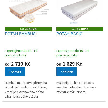
p
i
s
p
r
o
ZDARMA
ZDARMA
Z
Z
D
D
d
POTAH BAMBUS
POTAH BASIC
A
A
u
R
R
M
M
k
A
A
t
Expedujeme do 10 - 14
Expedujeme do 10 - 14
ů
pracovních dní
pracovních dní
2 710 Kč
1 629 Kč
od
od
Zobrazit
Zobrazit
Bambus matracová pletenina
Kvalitní potah na matraci s
obsahuje bambusové vlákno,
vysokým obsahem bavlny a
které je extrahováno přímo
čtyřstranným zipem.
z bambusového stébla.
Bambusové vlákno dodává
potahu příjemnou měkkost