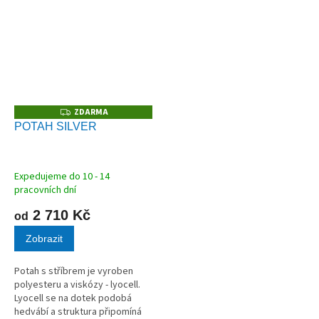
ležení. Díky jedinečným
na pokožku a ideálně kopíruje
použitým materiálům si potah...
Vaše tělo. Potah nejvyšší třídy
pro luxusní...
ZDARMA
Z
D
POTAH SILVER
A
R
M
A
Expedujeme do 10 - 14
pracovních dní
2 710 Kč
od
Zobrazit
Potah s stříbrem je vyroben
polyesteru a viskózy - lyocell.
Lyocell se na dotek podobá
hedvábí a struktura připomíná