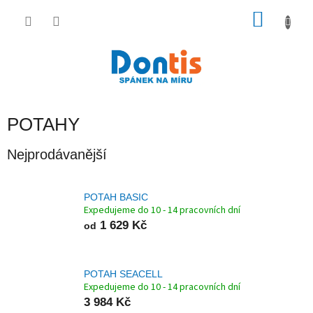
Přejít
na
NÁKU
obsah
KOŠÍK
POTAHY
Nejprodávanější
POTAH BASIC
Expedujeme do 10 - 14 pracovních dní
1 629 Kč
od
POTAH SEACELL
Expedujeme do 10 - 14 pracovních dní
3 984 Kč