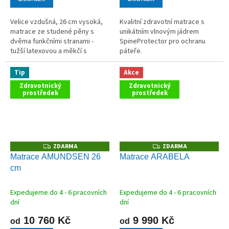
Velice vzdušná, 26 cm vysoká,
Kvalitní zdravotní matrace s
matrace ze studené pěny s
unikátním vlnovým jádrem
dvěma funkčními stranami -
SpineProtector pro ochranu
tužší latexovou a měkčí s
páteře.
paměťovou pěnou.
Tip
Akce
Zdravotnický
Zdravotnický
prostředek
prostředek
ZDARMA
ZDARMA
Z
Z
D
D
Matrace AMUNDSEN 26
Matrace ARABELA
A
A
cm
R
R
M
M
A
A
Expedujeme do 4 - 6 pracovních
Expedujeme do 4 - 6 pracovních
dní
dní
10 760 Kč
9 990 Kč
od
od