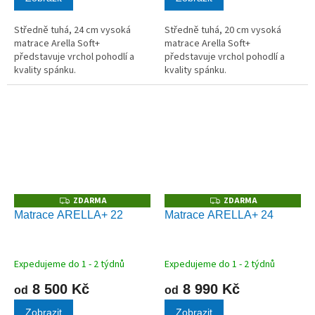
Středně tuhá, 24 cm vysoká
Středně tuhá, 20 cm vysoká
matrace Arella Soft+
matrace Arella Soft+
představuje vrchol pohodlí a
představuje vrchol pohodlí a
kvality spánku.
kvality spánku.
ZDARMA
ZDARMA
Z
Z
D
D
Matrace ARELLA+ 22
Matrace ARELLA+ 24
A
A
R
R
M
M
A
A
Expedujeme do 1 - 2 týdnů
Expedujeme do 1 - 2 týdnů
8 500 Kč
8 990 Kč
od
od
Zobrazit
Zobrazit