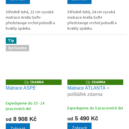
Středně tuhá, 22 cm vysoká
Středně tuhá, 24 cm vysoká
matrace Arella Soft+
matrace Arella Soft+
představuje vrchol pohodlí a
představuje vrchol pohodlí a
kvality spánku.
kvality spánku.
Tip
Vystaveno
ZDARMA
ZDARMA
Z
Z
D
D
Matrace ASPE
Matrace ATLANTA
+
A
A
polštářek zdarma
R
R
M
M
A
A
Expedujeme do 10 - 14
Průměrné
Expedujeme do 5 pracovních dní
pracovních dní
hodnocení
produktu
5 490 Kč
8 908 Kč
od
od
je
Zobrazit
5,0
Zobrazit