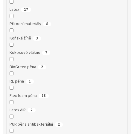
Latex
17
Přírodní materiály
8
Koňská žíně
3
Kokosové vlákno
7
BioGreen pěna
2
RE pěna
1
Flexifoam pěna
13
Latex AIR
2
PUR pěna antibakteriální
2