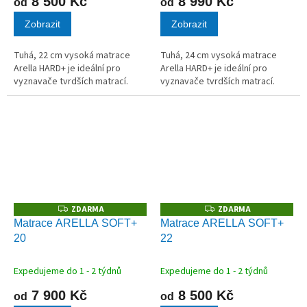
8 500 Kč
8 990 Kč
od
od
Zobrazit
Zobrazit
Tuhá, 22 cm vysoká matrace
Tuhá, 24 cm vysoká matrace
Arella HARD+ je ideální pro
Arella HARD+ je ideální pro
vyznavače tvrdších matrací.
vyznavače tvrdších matrací.
ZDARMA
ZDARMA
Z
Z
D
D
Matrace ARELLA SOFT+
Matrace ARELLA SOFT+
A
A
20
22
R
R
M
M
A
A
Expedujeme do 1 - 2 týdnů
Expedujeme do 1 - 2 týdnů
7 900 Kč
8 500 Kč
od
od