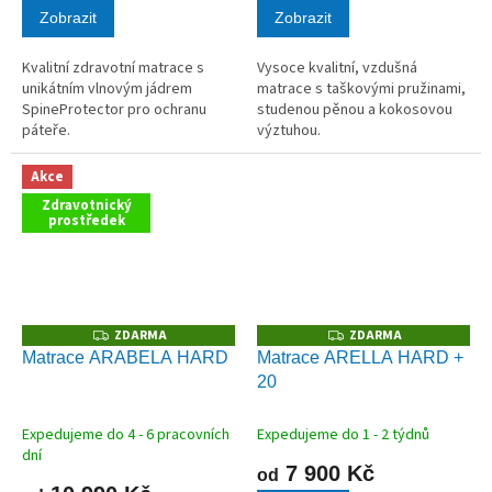
Zobrazit
Zobrazit
Kvalitní zdravotní matrace s
Vysoce kvalitní, vzdušná
unikátním vlnovým jádrem
matrace s taškovými pružinami,
SpineProtector pro ochranu
studenou pěnou a kokosovou
páteře.
výztuhou.
Akce
Zdravotnický
prostředek
ZDARMA
ZDARMA
Z
Z
D
D
Matrace ARABELA HARD
Matrace ARELLA HARD +
A
A
20
R
R
M
M
A
A
Expedujeme do 4 - 6 pracovních
Expedujeme do 1 - 2 týdnů
dní
7 900 Kč
od