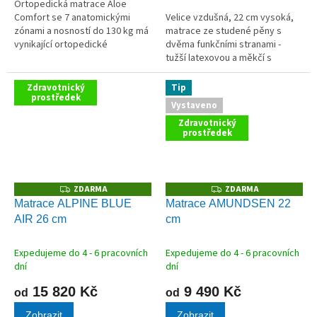
Ortopedická matrace Aloe
Comfort se 7 anatomickými
Velice vzdušná, 22 cm vysoká,
zónami a nosností do 130 kg má
matrace ze studené pěny s
vynikající ortopedické
dvěma funkčními stranami -
vlastnosti. Silná vrstva kvalitní
tužší latexovou a měkčí s
viscoelastické pěny zajistí
paměťovou pěnou.
dokonalé vnoření těla do
Zdravotnický
Tip
matrace a...
prostředek
Vystaveno
Zdravotnický
prostředek
ZDARMA
ZDARMA
Z
Z
D
D
Matrace ALPINE BLUE
Matrace AMUNDSEN 22
A
A
AIR 26 cm
cm
R
R
M
M
A
A
Expedujeme do 4 - 6 pracovních
Expedujeme do 4 - 6 pracovních
dní
dní
15 820 Kč
9 490 Kč
od
od
Zobrazit
Zobrazit