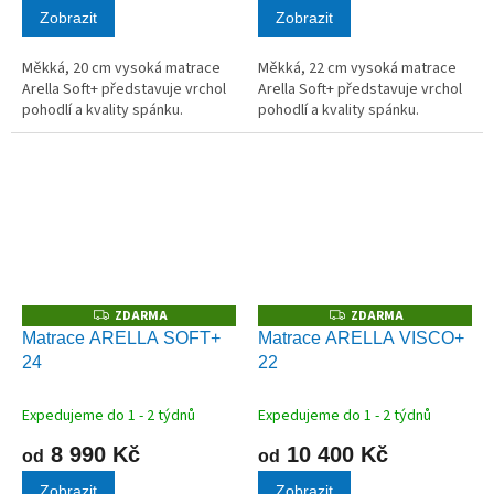
Zobrazit
Zobrazit
Měkká, 20 cm vysoká matrace
Měkká, 22 cm vysoká matrace
Arella Soft+ představuje vrchol
Arella Soft+ představuje vrchol
pohodlí a kvality spánku.
pohodlí a kvality spánku.
ZDARMA
ZDARMA
Z
Z
D
D
Matrace ARELLA SOFT+
Matrace ARELLA VISCO+
A
A
24
22
R
R
M
M
A
A
Expedujeme do 1 - 2 týdnů
Expedujeme do 1 - 2 týdnů
8 990 Kč
10 400 Kč
od
od
Zobrazit
Zobrazit