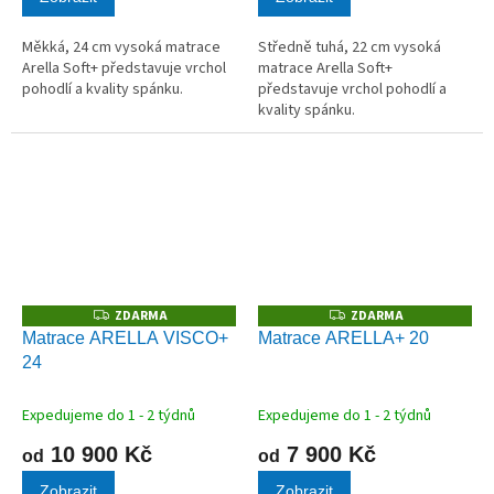
Měkká, 24 cm vysoká matrace
Středně tuhá, 22 cm vysoká
Arella Soft+ představuje vrchol
matrace Arella Soft+
pohodlí a kvality spánku.
představuje vrchol pohodlí a
kvality spánku.
ZDARMA
ZDARMA
Z
Z
D
D
Matrace ARELLA VISCO+
Matrace ARELLA+ 20
A
A
24
R
R
M
M
A
A
Expedujeme do 1 - 2 týdnů
Expedujeme do 1 - 2 týdnů
10 900 Kč
7 900 Kč
od
od
Zobrazit
Zobrazit