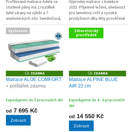
Profilovaná matrace Adela ze
Výprodej matrace z kolekce
studené pěny má 2 rozdílně
2025. Příjemné ležení, ohebnost
tuhé strany na výběr a 7
pro lamelový rošt a vysoká
anatomických zón. Sendvičová,
prodyšnost díky léty prověřené
pružná, pohodlná matrace s
HR studené pěně s vysokou
nosností 120 kg a výškou 10 cm.
gramáží a dlouhou životností. To
Vystaveno
Zdravotnický
jsou výhody této...
prostředek
ZDARMA
ZDARMA
Z
Z
D
D
Matrace ALOE COMFORT
Matrace ALPINE BLUE
A
A
+ polštářek zdarma
AIR 22 cm
R
R
M
M
A
A
Expedujeme do 5 pracovních dní
Expedujeme do 4 - 6 pracovních
dní
7 695 Kč
od
14 550 Kč
od
Zobrazit
Zobrazit