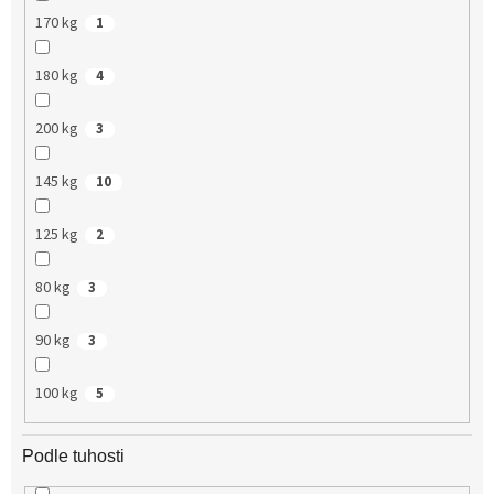
170 kg
1
180 kg
4
200 kg
3
145 kg
10
125 kg
2
80 kg
3
90 kg
3
100 kg
5
Podle tuhosti