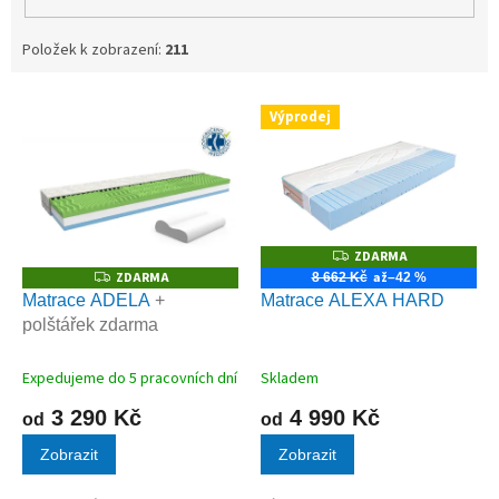
Položek k zobrazení:
211
V
Výprodej
ý
p
i
s
p
r
ZDARMA
Z
D
o
ZDARMA
až
Z
8 662 Kč
–42 %
A
D
d
Matrace ADELA
+
Matrace ALEXA HARD
R
A
M
u
polštářek zdarma
R
A
M
k
A
t
Expedujeme do 5 pracovních dní
Skladem
ů
3 290 Kč
4 990 Kč
od
od
Zobrazit
Zobrazit