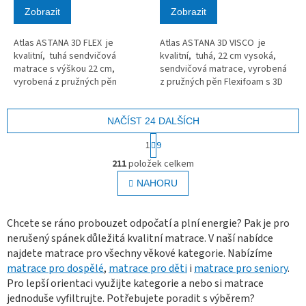
Zobrazit
Zobrazit
Atlas ASTANA 3D FLEX je
Atlas ASTANA 3D VISCO je
kvalitní, tuhá sendvičová
kvalitní, tuhá, 22 cm vysoká,
matrace s výškou 22 cm,
sendvičová matrace, vyrobená
vyrobená z pružných pěn
z pružných pěn Flexifoam s 3D
Flexifoam s 3D Rainbow
Raingov technologií s
technologií.
paměťovou pěnou.
NAČÍST 24 DALŠÍCH
S
1
9
t
O
r
211
položek celkem
v
á
l
NAHORU
n
á
k
o
d
v
a
Chcete se ráno probouzet odpočatí a plní energie? Pak je pro
á
c
nerušený spánek důležitá kvalitní matrace. V naší nabídce
n
í
najdete matrace pro všechny věkové kategorie. Nabízíme
í
p
matrace pro dospělé
,
matrace pro děti
i
matrace pro seniory
.
r
Pro lepší orientaci využijte kategorie a nebo si matrace
v
jednoduše vyfiltrujte. Potřebujete poradit s výběrem?
k