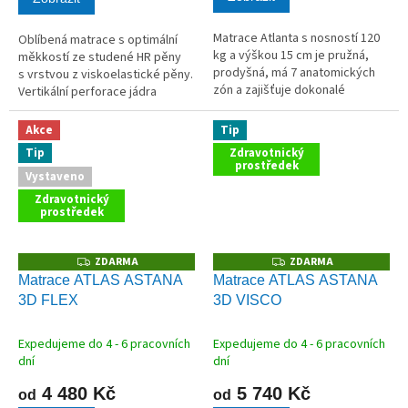
z
5
Matrace Atlanta s nosností 120
Oblíbená matrace s optimální
hvězdiček.
kg a výškou 15 cm je pružná,
měkkostí ze studené HR pěny
prodyšná, má 7 anatomických
s vrstvou z viskoelastické pěny.
zón a zajišťuje dokonalé
Vertikální perforace jádra
rozložení hmotnosti těla.
zlepšuje prodyšnost matrace.
Akce
Tip
Tip
Zdravotnický
prostředek
Vystaveno
Zdravotnický
prostředek
ZDARMA
ZDARMA
Z
Z
D
D
Matrace ATLAS ASTANA
Matrace ATLAS ASTANA
A
A
3D FLEX
3D VISCO
R
R
M
M
A
A
Expedujeme do 4 - 6 pracovních
Expedujeme do 4 - 6 pracovních
dní
dní
4 480 Kč
5 740 Kč
od
od