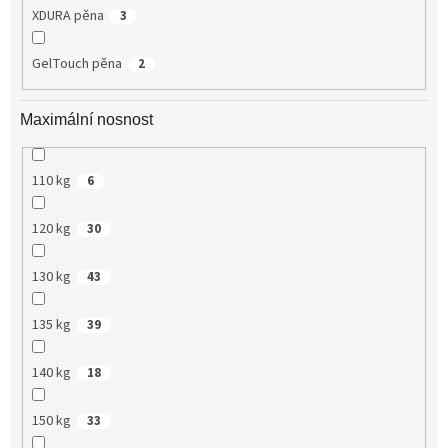
XDURA pěna
3
GelTouch pěna
2
Maximální nosnost
110 kg
6
120 kg
30
130 kg
43
135 kg
39
140 kg
18
150 kg
33