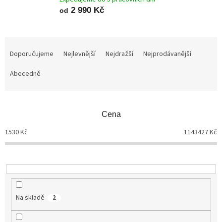
2 990 Kč
od
Ř
a
Doporučujeme
Nejlevnější
Nejdražší
Nejprodávanější
z
Abecedně
e
n
í
p
Cena
r
o
1530
Kč
1143427
Kč
d
u
k
t
ů
Na skladě
2