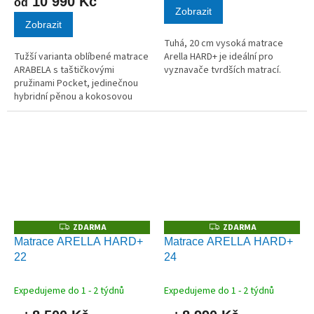
10 990 Kč
od
Zobrazit
Zobrazit
Tuhá, 20 cm vysoká matrace
Tužší varianta oblíbené matrace
Arella HARD+ je ideální pro
ARABELA s taštičkovými
vyznavače tvrdších matrací.
pružinami Pocket, jedinečnou
hybridní pěnou a kokosovou
deskou na obou stranách.
ZDARMA
ZDARMA
Z
Z
D
D
Matrace ARELLA HARD+
Matrace ARELLA HARD+
A
A
22
24
R
R
M
M
A
A
Expedujeme do 1 - 2 týdnů
Expedujeme do 1 - 2 týdnů