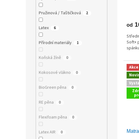
Pružinová / Taštičková
2
1
od
Latex
6
Středn
Soft+ 
Přírodní materiály
1
spánku
Koňská žíně
0
Akce
Kokosové vlákno
0
Novi
Vyst
BioGreen pěna
0
Zdr
pr
RE pěna
0
Flexifoam pěna
0
Matr
Latex AIR
0