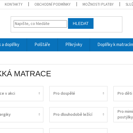
KONTAKTY
OBCHODNÍ PODMÍNKY
MOŽNOSTI PLATBY
SLU
HLEDAT
 a doplňky
Polštáře
Přikrývky
Doplňky k matrací
KKÁ MATRACE
ce v akci
Pro dospělé
Pro děti
Pro mim
ergiky
Pro dlouhodobě ležící
postýlky