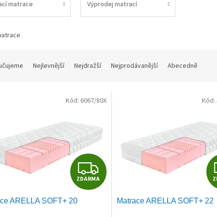
ací matrace
Výprodej matrací
atrace
učujeme
Nejlevnější
Nejdražší
Nejprodávanější
Abecedně
Kód:
6067/80X
Kód:
Z
ZDARMA
Z
D
ace ARELLA SOFT+ 20
Matrace ARELLA SOFT+ 22
A