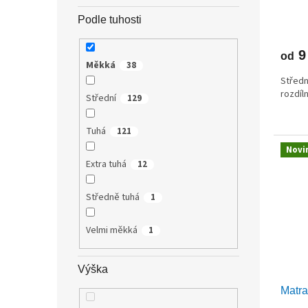
Podle tuhosti
9
od
Měkká
38
Středn
rozdíl
Střední
129
Tuhá
121
Novi
Extra tuhá
12
Středně tuhá
1
Velmi měkká
1
Výška
Matr