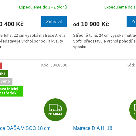
R
Expedujeme do 1 - 2 týdnů
Expedujeme do 1 
M
Zobrazit
Zo
0 400 Kč
10 900 Kč
od
A
ě tuhá, 22 cm vysoká matrace Arella
Středně tuhá, 24 cm vysoká matrac
představuje vrchol pohodlí a kvality
Soft+ představuje vrchol pohodlí a 
.
spánku.
Kód:
3943/80X
Kód:
nka
aveno
avotnický
ostředek
Z
ZDARMA
Z
D
ace DÁŠA VISCO 18 cm
Matrace DIA HI 18
A