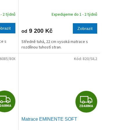
A
A
R
R
- 2 týdnů
Expedujeme do 1 - 2 týdnů
M
M
brazit
Zobrazit
9 200 Kč
od
A
A
ce s
Středně tuhá, 22 cm vysoká matrace s
rozdílnou tuhostí stran.
6085/80X
Kód:
820/SIL2
Z
Z
DARMA
ZDARMA
D
D
Matrace EMINENTE SOFT
A
A