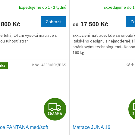
R
Expedujeme do 1 - 2 týdnů
Expedujeme do 1 
M
Zobrazit
Zo
 800 Kč
17 500 Kč
od
A
ě tuhá, 24 cm vysoká matrace s
Exkluzivní matrace, kde se snoubí
nou tuhostí stran.
italského designu s nejmodernější
spánkovými technologiemi.. Nosno
160 kg.
Kód:
4338/80X/BAS
Kód:
nka
Z
ZDARMA
Z
D
ace FANTANA med/soft
Matrace JUNA 16
A