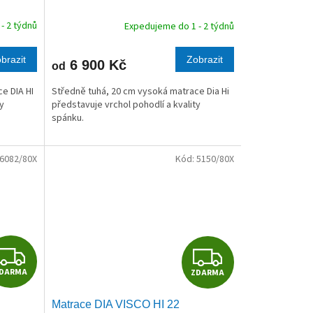
R
R
- 2 týdnů
Expedujeme do 1 - 2 týdnů
M
M
brazit
Zobrazit
6 900 Kč
od
A
A
e DIA HI
Středně tuhá, 20 cm vysoká matrace Dia Hi
ty
představuje vrchol pohodlí a kvality
spánku.
6082/80X
Kód:
5150/80X
Z
Z
DARMA
ZDARMA
D
D
Matrace DIA VISCO HI 22