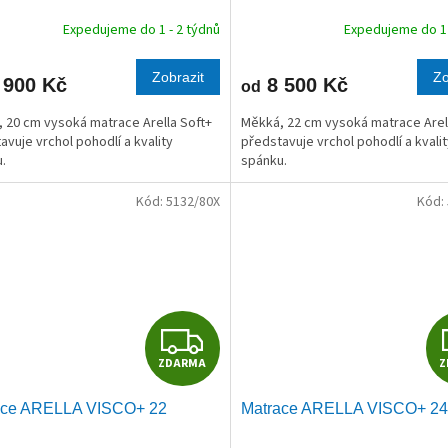
R
Expedujeme do 1 - 2 týdnů
Expedujeme do 1 
M
Zobrazit
Zo
 900 Kč
8 500 Kč
od
A
 20 cm vysoká matrace Arella Soft+
Měkká, 22 cm vysoká matrace Arel
avuje vrchol pohodlí a kvality
představuje vrchol pohodlí a kvali
.
spánku.
Kód:
5132/80X
Kód:
Z
ZDARMA
Z
D
ace ARELLA VISCO+ 22
Matrace ARELLA VISCO+ 24
A