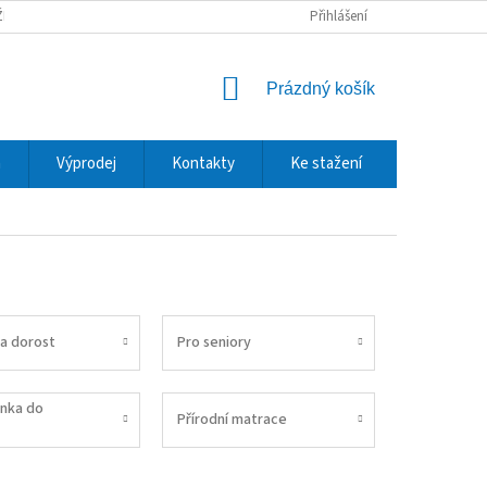
ŽBY A DOPRAVA
REKLAMACE A VRÁCENÍ ZBOŽÍ
Přihlášení
OCHRANA OSOBNÍCH
NÁKUPNÍ
Prázdný košík
KOŠÍK
m
Výprodej
Kontakty
Ke stažení
 a dorost
Pro seniory
inka do
Přírodní matrace