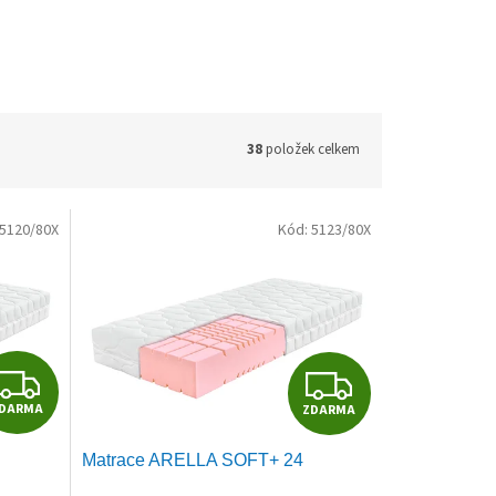
38
položek celkem
5120/80X
Kód:
5123/80X
Z
Z
DARMA
ZDARMA
D
D
Matrace ARELLA SOFT+ 24
A
A