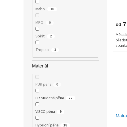
ů
Mabo
10
MPO
0
7
od
Měkká,
Spirit
2
předst
spánku
Tropico
1
Materiál
PUR pěna
0
HR studená pěna
22
VISCO pěna
9
Matr
Hybridní pěna
18