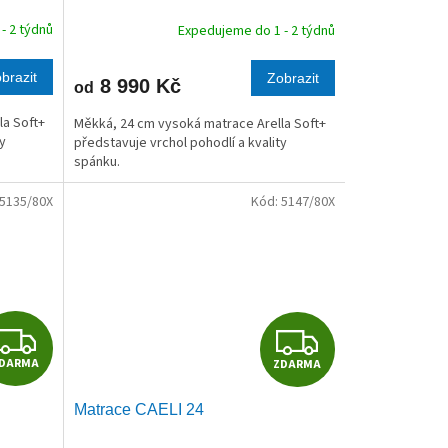
R
R
- 2 týdnů
Expedujeme do 1 - 2 týdnů
M
M
brazit
Zobrazit
8 990 Kč
od
A
A
la Soft+
Měkká, 24 cm vysoká matrace Arella Soft+
ty
představuje vrchol pohodlí a kvality
spánku.
5135/80X
Kód:
5147/80X
Z
Z
DARMA
ZDARMA
D
D
Matrace CAELI 24
A
A