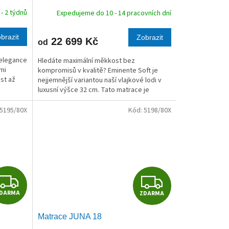
R
R
- 2 týdnů
Expedujeme do 10 - 14 pracovních dní
M
M
brazit
Zobrazit
22 699 Kč
od
A
A
 elegance
Hledáte maximální měkkost bez
mi
kompromisů v kvalitě? Eminente Soft je
st až
nejjemnější variantou naší vlajkové lodi v
luxusní výšce 32 cm. Tato matrace je
stvořena pro milovníky měkkého spaní a
pocitu absolutní...
5195/80X
Kód:
5198/80X
Z
Z
DARMA
ZDARMA
D
D
Matrace JUNA 18
A
A