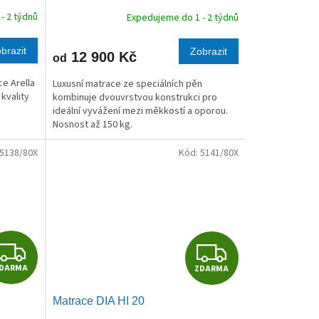
R
R
- 2 týdnů
Expedujeme do 1 - 2 týdnů
M
M
brazit
Zobrazit
12 900 Kč
od
A
A
e Arella
Luxusní matrace ze speciálních pěn
kvality
kombinuje dvouvrstvou konstrukci pro
ideální vyvážení mezi měkkostí a oporou.
Nosnost až 150 kg.
5138/80X
Kód:
5141/80X
Z
Z
DARMA
ZDARMA
D
D
Matrace DIA HI 20
A
A