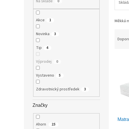
Na skladě
0
Sklád
n
e
l
Akce
1
Měkká m
Ř
Novinka
3
a
Dopor
z
Tip
4
e
V
n
Výprodej
0
ý
í
p
p
Vystaveno
5
i
r
s
o
p
d
Zdravotnický prostředek
3
r
u
o
k
Značky
d
t
u
ů
Matr
k
Ahorn
25
t