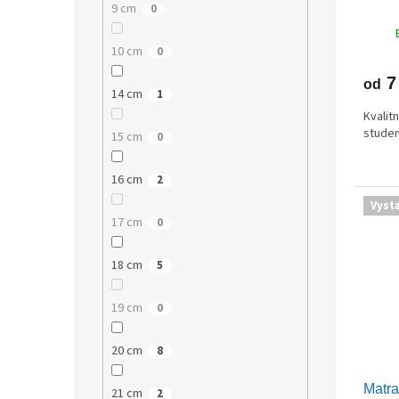
9 cm
0
10 cm
0
7
od
14 cm
1
Kvalit
studen
15 cm
0
16 cm
2
Vyst
17 cm
0
18 cm
5
19 cm
0
20 cm
8
Matr
21 cm
2