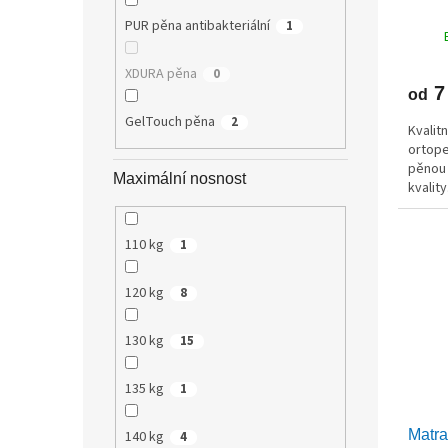
PUR pěna antibakteriální
1
XDURA pěna
0
7
od
GelTouch pěna
2
Kvalit
ortope
pěnou 
Maximální nosnost
kvality
110 kg
1
120 kg
8
130 kg
15
135 kg
1
Matr
140 kg
4