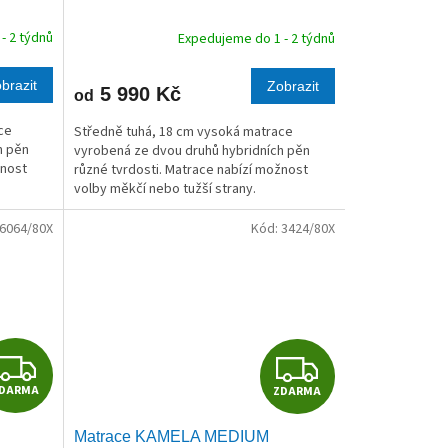
R
R
- 2 týdnů
Expedujeme do 1 - 2 týdnů
M
M
brazit
Zobrazit
5 990 Kč
od
A
A
ce
Středně tuhá, 18 cm vysoká matrace
h pěn
vyrobená ze dvou druhů hybridních pěn
žnost
různé tvrdosti. Matrace nabízí možnost
volby měkčí nebo tužší strany.
6064/80X
Kód:
3424/80X
Z
Z
DARMA
ZDARMA
D
D
Matrace KAMELA MEDIUM