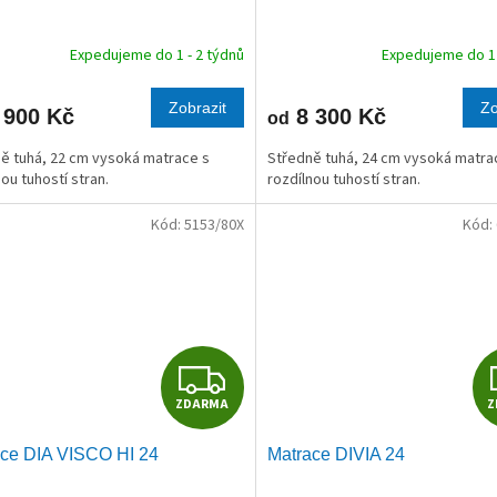
A
R
Expedujeme do 1 - 2 týdnů
Expedujeme do 1 
M
Zobrazit
Zo
 900 Kč
8 300 Kč
od
A
ě tuhá, 22 cm vysoká matrace s
Středně tuhá, 24 cm vysoká matra
nou tuhostí stran.
rozdílnou tuhostí stran.
Kód:
5153/80X
Kód:
Z
ZDARMA
Z
D
ce DIA VISCO HI 24
Matrace DIVIA 24
A