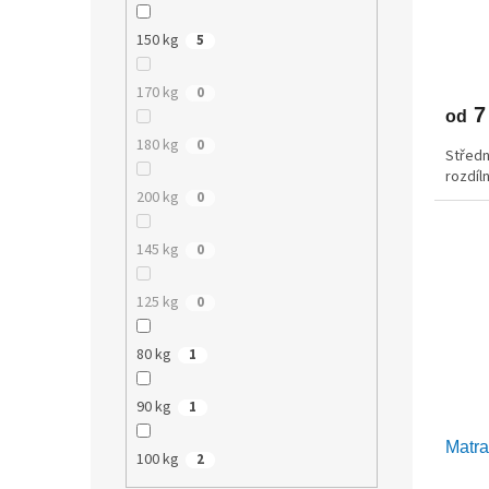
150 kg
5
170 kg
0
7
od
180 kg
0
Středn
rozdíl
200 kg
0
145 kg
0
125 kg
0
80 kg
1
90 kg
1
Matra
100 kg
2