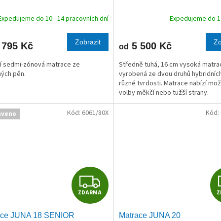
R
Expedujeme do 10 - 14 pracovních dní
Expedujeme do 1 
M
Zobrazit
Zo
 795 Kč
5 500 Kč
od
A
ní sedmi-zónová matrace ze
Středně tuhá, 16 cm vysoká matra
ých pěn.
vyrobená ze dvou druhů hybridníc
různé tvrdosti. Matrace nabízí mo
volby měkčí nebo tužší strany.
Kód:
6061/80X
Kód:
aveno
Z
ZDARMA
Z
D
ace JUNA 18 SENIOR
Matrace JUNA 20