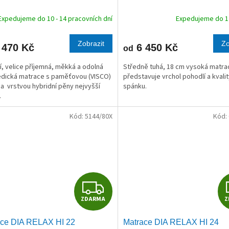
R
Expedujeme do 10 - 14 pracovních dní
Expedujeme do 1 
M
Zobrazit
Zo
 470 Kč
6 450 Kč
od
A
ní, velice příjemná, měkká a odolná
Středně tuhá, 18 cm vysoká matrac
dická matrace s paměťovou (VISCO)
představuje vrchol pohodlí a kvali
a vrstvou hybridní pěny nejvyšší
spánku.
.
Kód:
5144/80X
Kód:
Z
ZDARMA
Z
D
ace DIA RELAX HI 22
Matrace DIA RELAX HI 24