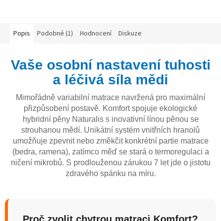
Popis
Podobné (1)
Hodnocení
Diskuze
Vaše osobní nastavení tuhosti
a léčivá síla mědi
Mimořádně variabilní matrace navržená pro maximální
přizpůsobení postavě. Komfort spojuje ekologické
hybridní pěny Naturalis s inovativní línou pěnou se
strouhanou mědí. Unikátní systém vnitřních hranolů
umožňuje zpevnit nebo změkčit konkrétní partie matrace
(bedra, ramena), zatímco měď se stará o termoregulaci a
ničení mikrobů. S prodlouženou zárukou 7 let jde o jistotu
zdravého spánku na míru.
Proč zvolit chytrou matraci Komfort?