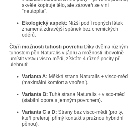
skvěle kopíruje tělo, ale zároveň se v ní
"neutopíte".
Ekologický aspekt:
Nižší podíl ropných látek
znamená zdravější spánek bez chemických
odérů.
Čtyři možnosti tuhosti povrchu
Díky dvěma různým
tuhostem pěn Naturalis v jádru a možnosti libovolně
umístit vrstvu visco-mědi, získáte 4 různé pocity při
ulehnutí:
Varianta A:
Měkká strana Naturalis + visco-měď
(maximální komfort a vnoření).
Varianta B:
Tuhá strana Naturalis + visco-měď
(stabilní opora s jemným povrchem).
Varianta C a D:
Strany bez visco-mědi (pro ty,
kteří preferují přímý kontakt s pružnou hybridní
pěnou).