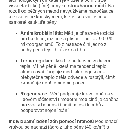
technologickým unikátem je vložená 3cm vrstva
viskoelastické (líné) pěny se
strouhanou mědí
. Na
rozdíl od běžných metod nevyužíváme nanočástice,
ale skutečné kousky mědi, které jsou viditelné v
samotné struktuře pěny.
Antimikrobiální štít:
Měď je přirozeně toxická
pro bakterie, roztoče a plísně – ničí až 99,9 %
mikroorganismů. To z matrace činí jedno z
nejhygieničtějších lůžek na trhu.
Termoregulace:
Měď je nejlepším vodičem
tepla. V líné pěně, která má tendenci teplo
akumulovat, funguje měď jako regulátor –
přebytečné teplo z těla odvede a rozptýlí, čímž
zabraňuje nepříjemnému pocení.
Regenerace:
Měď podporuje krevní oběh a v
lidovém léčitelství i moderní medicíně je ceněna
pro své schopnosti tlumit bolesti kloubů a
podporovat hojení tkání.
Individuální ladění zón pomocí hranolů
Pod lehací
vrstvou se nachází jádro z tuhé pěny (40 kg/m³) s