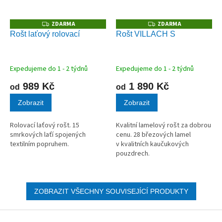
ZDARMA
ZDARMA
Z
Z
D
D
Rošt laťový rolovací
Rošt VILLACH S
A
A
R
R
M
M
A
A
Expedujeme do 1 - 2 týdnů
Expedujeme do 1 - 2 týdnů
989 Kč
1 890 Kč
od
od
Zobrazit
Zobrazit
Rolovací laťový rošt. 15
Kvalitní lamelový rošt za dobrou
smrkových laťí spojených
cenu. 28 březových lamel
textilním popruhem.
v kvalitních kaučukových
pouzdrech.
ZOBRAZIT VŠECHNY SOUVISEJÍCÍ PRODUKTY
Z