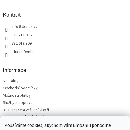
á
p
a
Kontakt
t
info
@
dontis.cz
í
317 711 086
732 618 309
studio Dontis
Informace
Kontakty
Obchodní podmínky
Možnosti platby
Služby a doprava
Reklamace a vrácení zboží
Ochrana osobních údajů
Používáme cookies, abychom Vám umožnili pohodlné