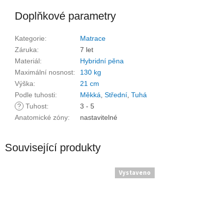
Doplňkové parametry
Kategorie
:
Matrace
Záruka
:
7 let
Materiál
:
Hybridní pěna
Maximální nosnost
:
130 kg
Výška
:
21 cm
Podle tuhosti
:
Měkká
,
Střední
,
Tuhá
?
Tuhost
:
3 - 5
Anatomické zóny
:
nastavitelné
Související produkty
Vystaveno