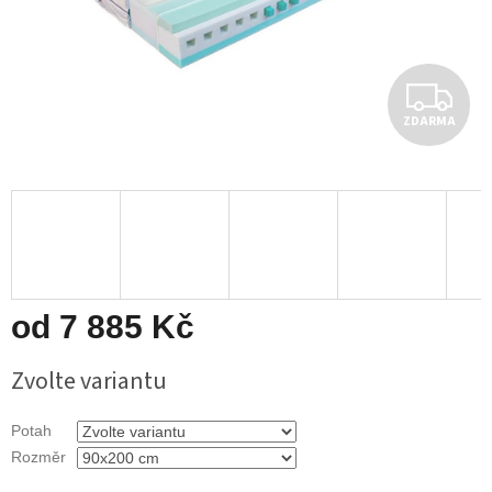
Z
ZDARMA
D
A
R
M
A
od
7 885 Kč
Měrná
Zvolte variantu
cena:
Potah
Rozměr