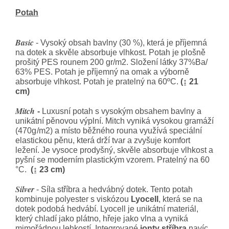
Potah
Basic
- Vysoký obsah bavlny (30 %), která je příjemná
na dotek a skvěle absorbuje vlhkost. Potah je plošně
prošitý PES rounem 200 gr/m2. Složení látky 37%Ba/
63% PES. Potah je příjemný na omak a výborně
absorbuje vlhkost. Potah je pratelný na 60ºC.
(↨ 21
cm)
Mitch
-
Luxusní potah s vysokým obsahem bavlny a
unikátní pěnovou výplní. Mitch vyniká vysokou gramáží
(
470
g
/
m
2
) a místo běžného rouna využívá speciální
elastickou pěnu, která drží tvar a zvyšuje komfort
ležení. Je vysoce prodyšný, skvěle absorbuje vlhkost a
pyšní se moderním plastickým vzorem. Pratelný na 60
°C.
(↨ 23 cm)
Silver
- Síla stříbra a hedvábný dotek. Tento potah
kombinuje polyester s viskózou
Lyocell
, která se na
dotek podobá hedvábí. Lyocell je unikátní materiál,
který chladí jako plátno, hřeje jako vlna a vyniká
mimořádnou lehkostí. Integrované
ionty stříbra
navíc