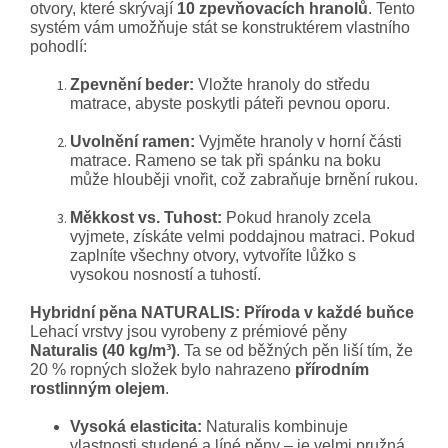
otvory, které skrývají
10 zpevňovacích hranolů
. Tento
systém vám umožňuje stát se konstruktérem vlastního
pohodlí:
Zpevnění beder:
Vložte hranoly do středu
matrace, abyste poskytli páteři pevnou oporu.
Uvolnění ramen:
Vyjměte hranoly v horní části
matrace. Rameno se tak při spánku na boku
může hlouběji vnořit, což zabraňuje brnění rukou.
Měkkost vs. Tuhost:
Pokud hranoly zcela
vyjmete, získáte velmi poddajnou matraci. Pokud
zaplníte všechny otvory, vytvoříte lůžko s
vysokou nosností a tuhostí.
Hybridní pěna NATURALIS: Příroda v každé buňce
Lehací vrstvy jsou vyrobeny z prémiové pěny
Naturalis (40 kg/m³)
. Ta se od běžných pěn liší tím, že
20 % ropných složek bylo nahrazeno
přírodním
rostlinným olejem
.
Vysoká elasticita:
Naturalis kombinuje
vlastnosti studené a líné pěny – je velmi pružná,