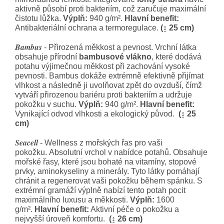
aktivně působí proti bakteriím, což zaručuje maximální
čistotu lůžka.
Výplň:
940 g/m².
Hlavní benefit:
Antibakteriální ochrana a termoregulace.
(↨ 25 cm)
Bambus
- Přirozená měkkost a pevnost. Vrchní látka
obsahuje přírodní
bambusové vlákno
, které dodává
potahu výjimečnou měkkost při zachování vysoké
pevnosti. Bambus dokáže extrémně efektivně přijímat
vlhkost a následně ji uvolňovat zpět do ovzduší, čímž
vytváří přirozenou bariéru proti bakteriím a udržuje
pokožku v suchu.
Výplň:
940 g/m².
Hlavní benefit:
Vynikající odvod vlhkosti a ekologický původ.
(↨ 25
cm)
Seacell
- Wellness z mořských řas pro vaši
pokožku.
Absolutní vrchol v nabídce potahů. Obsahuje
mořské řasy, které jsou bohaté na vitamíny, stopové
prvky, aminokyseliny a minerály. Tyto látky pomáhají
chránit a regenerovat vaši pokožku během spánku. S
extrémní gramáží výplně nabízí tento potah pocit
maximálního luxusu a měkkosti.
Výplň:
1600
g/m².
Hlavní benefit:
Aktivní péče o pokožku a
nejvyšší úroveň komfortu.
(↨ 26 cm)