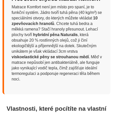
Matrace Komfort není jen místo pro spaní, je to
funkční systém. Jádro tvoří tuhá pěna (40 kg/m³) se
speciálními otvory, do kterých můžete vkládat
10
zpevňovacích hranolů
. Chcete tuhá bedra a
měkká ramena? Stačí hranoly přesunout. Lehací
plochy tvoří
hybridní pěna Naturalis
, která
obsahuje 20 % rostlinných olejů, což ji činí
ekologičtější a příjemnější na dotek. Skutečným
unikátem je však vkládací 3cm vrstva
viskoelastické pěny se strouhanou mědí
. Měď v
matrace nepůsobí jen antibakteriálně, ale funguje
jako vynikající vodič tepla, čímž zajišťuje ideální
termoregulaci a podporuje regeneraci těla během
noci.
Vlastnosti, které pocítíte na vlastní