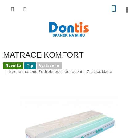
Přejít
na
NÁKU
obsah
KOŠÍK
MATRACE KOMFORT
Novinka
Tip
Vystaveno
Průměrné
Neohodnoceno
Podrobnosti hodnocení
Značka:
Mabo
hodnocení
produktu
je
0,0
z
5
hvězdiček.