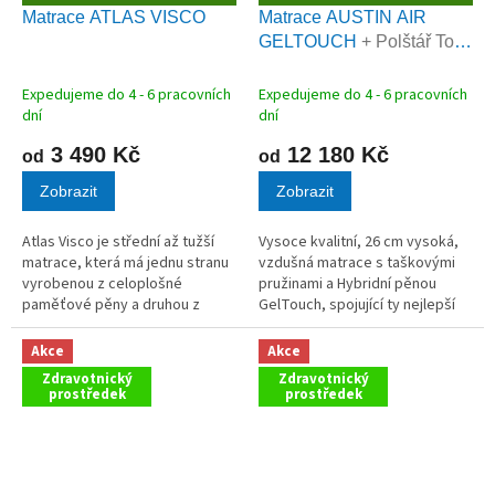
D
D
Matrace ATLAS VISCO
Matrace AUSTIN AIR
A
A
GELTOUCH
+ Polštář Tom
R
R
M
M
Carbon zdarma
A
A
Expedujeme do 4 - 6 pracovních
Expedujeme do 4 - 6 pracovních
dní
dní
3 490 Kč
12 180 Kč
od
od
Zobrazit
Zobrazit
Atlas Visco je střední až tužší
Vysoce kvalitní, 26 cm vysoká,
matrace, která má jednu stranu
vzdušná matrace s taškovými
vyrobenou z celoplošné
pružinami a Hybridní pěnou
paměťové pěny a druhou z
GelTouch, spojující ty nejlepší
pružné pěny Flexifoam.
materiály pro zdravý spánek.
AKCE polštář Tom Kokos
Akce
Akce
ZDARMA
Zdravotnický
Zdravotnický
prostředek
prostředek