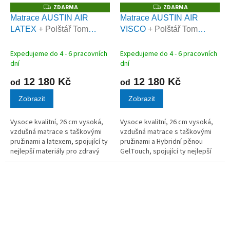
ZDARMA
ZDARMA
Z
Z
D
D
Matrace AUSTIN AIR
Matrace AUSTIN AIR
A
A
LATEX
+ Polštář Tom
VISCO
+ Polštář Tom
R
R
M
M
Carbon zdarma
Carbon zdarma
A
A
Expedujeme do 4 - 6 pracovních
Expedujeme do 4 - 6 pracovních
dní
dní
12 180 Kč
12 180 Kč
od
od
Zobrazit
Zobrazit
Vysoce kvalitní, 26 cm vysoká,
Vysoce kvalitní, 26 cm vysoká,
vzdušná matrace s taškovými
vzdušná matrace s taškovými
pružinami a latexem, spojující ty
pružinami a Hybridní pěnou
nejlepší materiály pro zdravý
GelTouch, spojující ty nejlepší
spánek. AKCE polštář Tom
materiály pro zdravý spánek.
Kokos ZDARMA
AKCE polštář Tom Kokos
ZDARMA