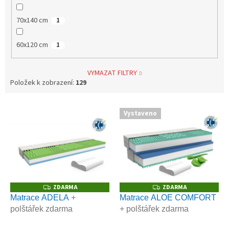
70x140 cm
1
60x120 cm
1
VYMAZAT FILTRY
Položek k zobrazení:
129
V
Vystaveno
ý
p
i
s
p
r
o
ZDARMA
ZDARMA
Z
Z
D
D
d
Matrace ADELA
+
Matrace ALOE COMFORT
A
A
u
polštářek zdarma
+ polštářek zdarma
R
R
M
M
k
A
A