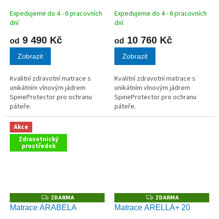
A
A
Expedujeme do 4 - 6 pracovních
Expedujeme do 4 - 6 pracovních
dní
dní
9 490 Kč
10 760 Kč
od
od
Zobrazit
Zobrazit
Kvalitní zdravotní matrace s
Kvalitní zdravotní matrace s
unikátním vlnovým jádrem
unikátním vlnovým jádrem
SpineProtector pro ochranu
SpineProtector pro ochranu
páteře.
páteře.
Akce
Zdravotnický
prostředek
ZDARMA
ZDARMA
Z
Z
D
D
Matrace ARABELA
Matrace ARELLA+ 20
A
A
R
R