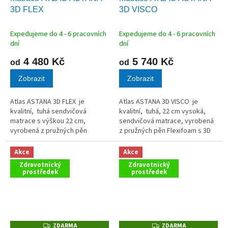
A
A
3D FLEX
3D VISCO
R
R
M
M
A
A
Expedujeme do 4 - 6 pracovních
Expedujeme do 4 - 6 pracovních
dní
dní
4 480 Kč
5 740 Kč
od
od
Zobrazit
Zobrazit
Atlas ASTANA 3D FLEX je
Atlas ASTANA 3D VISCO je
kvalitní, tuhá sendvičová
kvalitní, tuhá, 22 cm vysoká,
matrace s výškou 22 cm,
sendvičová matrace, vyrobená
vyrobená z pružných pěn
z pružných pěn Flexifoam s 3D
Flexifoam s 3D Rainbow
Raingov technologií s
technologií.
paměťovou pěnou.
Akce
Akce
Zdravotnický
Zdravotnický
prostředek
prostředek
ZDARMA
ZDARMA
Z
Z