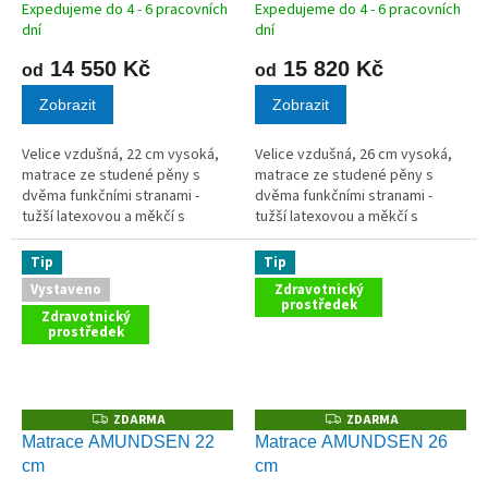
Expedujeme do 4 - 6 pracovních
Expedujeme do 4 - 6 pracovních
dní
dní
14 550 Kč
15 820 Kč
od
od
Zobrazit
Zobrazit
Velice vzdušná, 22 cm vysoká,
Velice vzdušná, 26 cm vysoká,
matrace ze studené pěny s
matrace ze studené pěny s
dvěma funkčními stranami -
dvěma funkčními stranami -
tužší latexovou a měkčí s
tužší latexovou a měkčí s
paměťovou pěnou.
paměťovou pěnou.
Tip
Tip
Vystaveno
Zdravotnický
prostředek
Zdravotnický
prostředek
ZDARMA
ZDARMA
Z
Z
D
D
Matrace AMUNDSEN 22
Matrace AMUNDSEN 26
A
A
cm
cm
R
R
M
M