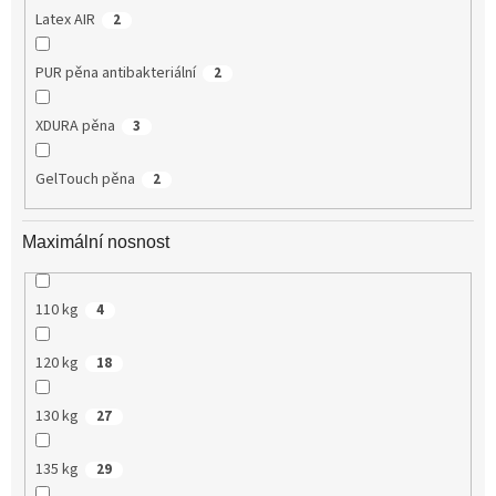
Latex AIR
2
PUR pěna antibakteriální
2
XDURA pěna
3
GelTouch pěna
2
Maximální nosnost
110 kg
4
120 kg
18
130 kg
27
135 kg
29