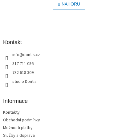
l
NAHORU
n
á
k
o
d
v
Z
a
á
c
á
n
í
p
í
p
a
Kontakt
r
t
v
info
@
dontis.cz
í
k
y
317 711 086
v
732 618 309
ý
p
studio Dontis
i
s
u
Informace
Kontakty
Obchodní podmínky
Možnosti platby
Služby a doprava