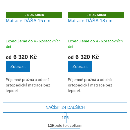
ZDARMA
ZDARMA
Z
Z
D
D
Matrace DÁŠA 15 cm
Matrace DÁŠA 18 cm
A
A
R
R
M
M
A
A
Expedujeme do 4 - 6 pracovních
Expedujeme do 4 - 6 pracovních
dní
dní
6 320 Kč
6 320 Kč
od
od
Zobrazit
Zobrazit
Příjemně pružná a odolná
Příjemně pružná a odolná
ortopedická matrace bez
ortopedická matrace bez
lepidel.
lepidel.
NAČÍST 24 DALŠÍCH
S
1
6
t
O
r
129
položek celkem
v
á