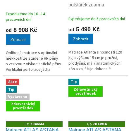
A
A
polštářek zdarma
R
R
M
M
A
A
Expedujeme do 10 - 14
Průměrné
Expedujeme do 5 pracovních dní
pracovních dní
hodnocení
produktu
5 490 Kč
8 908 Kč
od
od
je
Zobrazit
5,0
Zobrazit
z
5
Matrace Atlanta s nosností 120
Oblíbená matrace s optimální
hvězdiček.
kg a výškou 15 cm je pružná,
měkkostí ze studené HR pěny
prodyšná, má 7 anatomických
s vrstvou z viskoelastické pěny.
zón a zajišťuje dokonalé
Vertikální perforace jádra
rozložení hmotnosti těla.
zlepšuje prodyšnost matrace.
Akce
Tip
Tip
Zdravotnický
prostředek
Vystaveno
Zdravotnický
prostředek
ZDARMA
ZDARMA
Z
Z
D
D
Matrace ATLAS ASTANA
Matrace ATLAS ASTANA