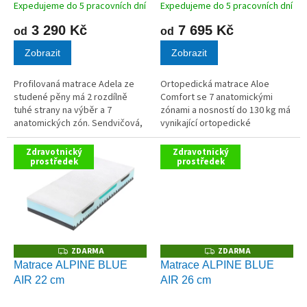
t
Expedujeme do 5 pracovních dní
Expedujeme do 5 pracovních dní
ů
3 290 Kč
7 695 Kč
od
od
Zobrazit
Zobrazit
Profilovaná matrace Adela ze
Ortopedická matrace Aloe
studené pěny má 2 rozdílně
Comfort se 7 anatomickými
tuhé strany na výběr a 7
zónami a nosností do 130 kg má
anatomických zón. Sendvičová,
vynikající ortopedické
pružná, pohodlná matrace s
vlastnosti. Silná vrstva kvalitní
nosností 120 kg a výškou 10 cm.
viscoelastické pěny zajistí
Zdravotnický
Zdravotnický
prostředek
dokonalé vnoření těla do
prostředek
matrace a...
ZDARMA
ZDARMA
Z
Z
D
D
Matrace ALPINE BLUE
Matrace ALPINE BLUE
A
A
AIR 22 cm
AIR 26 cm
R
R
M
M
A
A