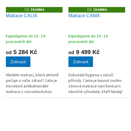
ZDARMA
ZDARMA
Z
Z
D
D
Matrace CALIA
Matrace CAMA
A
A
R
R
M
M
A
A
Expedujeme do 10 - 14
Expedujeme do 10 - 14
pracovních dní
pracovních dní
5 284 Kč
9 499 Kč
od
od
Zobrazit
Zobrazit
Hledáte matraci, která aktivně
Dokonalá hygiena v náručí
pečuje o vaše zdraví? Calia je
přírody. Cama je luxusní sedmi-
inovativní antibakteriální
zónová matrace navržená pro
matrace s viscoelastickou
náročné uživatele, kteří hledají
pěnou se skutečnou mědí. Tato
spojení čistoty a komfortu.
unikátní technologie ničí až 99,9
Kombinuje vysoce gramážní
% bakterií, podporuje krevní...
antibakteriální pěny, které
aktivně...