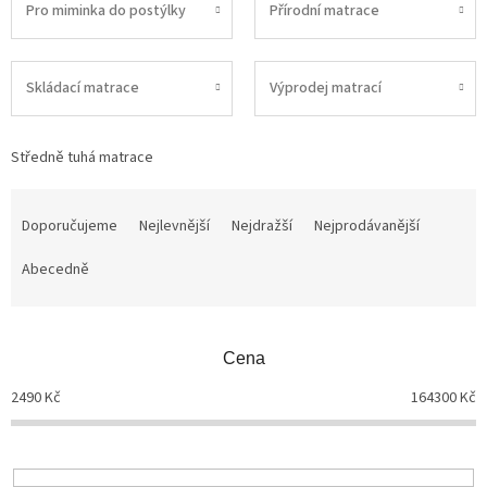
Pro miminka do postýlky
Přírodní matrace
Skládací matrace
Výprodej matrací
Středně tuhá matrace
Ř
a
Doporučujeme
Nejlevnější
Nejdražší
Nejprodávanější
z
Abecedně
e
n
í
p
Cena
r
o
2490
Kč
164300
Kč
d
u
k
t