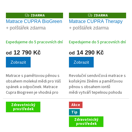
ZDARMA
ZDARMA
Z
Z
D
D
Matrace CUPRA BioGreen
Matrace CUPRA Therapy
A
A
+ polštářek zdarma
+ polštářek zdarma
R
R
M
M
A
A
Expedujeme do 5 pracovních dní
Expedujeme do 5 pracovních dní
12 790 Kč
14 290 Kč
od
od
Zobrazit
Zobrazit
Matrace s pamětovou pěnou s
Revoluční sendvičová matrace s
obsahem molekul mědi pro Váš
koňskými žíněmi a paměťovou
spánek a odpočinek. Matrace
pěnou s obsahem iontů
Cupra Biogreen je vhodná pro
mědi vytváří tepelnou pohodu
aktivní lidi, sportovce a pro
po celou noc. Ionty mědi
všechny věkové kategorie
pomáhají likvidovat bakterie a
Zdravotnický
Akce
včetně dětí.
prostředek
snižují povrchové...
Tip
Zdravotnický
prostředek