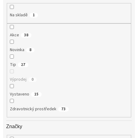
ů
Na skladě
1
Akce
38
Novinka
8
Tip
27
Výprodej
0
Vystaveno
15
Zdravotnický prostředek
73
Značky