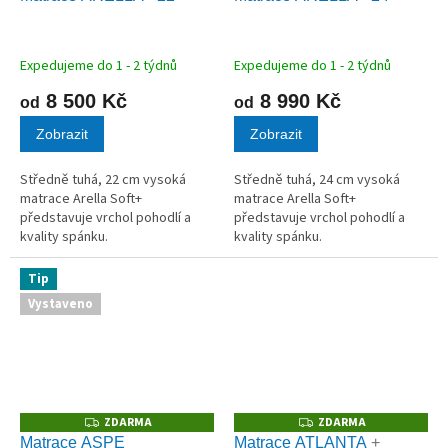
A
A
R
R
M
M
A
A
Expedujeme do 1 - 2 týdnů
Expedujeme do 1 - 2 týdnů
8 500 Kč
8 990 Kč
od
od
Zobrazit
Zobrazit
Středně tuhá, 22 cm vysoká
Středně tuhá, 24 cm vysoká
matrace Arella Soft+
matrace Arella Soft+
představuje vrchol pohodlí a
představuje vrchol pohodlí a
kvality spánku.
kvality spánku.
Tip
Vystaveno
ZDARMA
ZDARMA
Z
Z
D
D
Matrace ASPE
Matrace ATLANTA
+