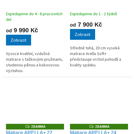
M
M
A
A
Expedujeme do 4 - 6 pracovních
Expedujeme do 1 - 2 týdnů
dní
7 900 Kč
od
9 990 Kč
od
Zobrazit
Zobrazit
Středně tuhá, 20 cm vysoká
Vysoce kvalitní, vzdušná
matrace Arella Soft+
matrace s taškovými pružinami,
představuje vrchol pohodlí a
studenou pěnou a kokosovou
kvality spánku.
výztuhou.
ZDARMA
ZDARMA
Z
Z
D
D
Matrace ARELLA+ 22
Matrace ARELLA+ 24