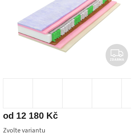
Z
ZDARMA
D
A
R
M
A
od
12 180 Kč
Měrná
Zvolte variantu
cena: