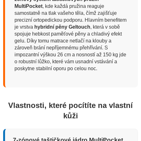
MultiPocket
, kde každá pružina reaguje
samostatně na tlak vašeho těla, čímž zajišťuje
precizní ortopedickou podporu. Hlavním benefitem
je vrstva
hybridní pěny Geltouch
, která v sobě
spojuje hebkost paměťové pěny a chladivý efekt
gelu. Díky tomu matrace netlačí na klouby a
zároveň brání nepříjemnému přehřívání. S
impozantní výškou 26 cm a nosností až 150 kg jde
o robustní lůžko, které vám usnadní vstávání a
poskytne stabilní oporu po celou noc.
Vlastnosti, které pocítíte na vlastní
kůži
7-zónové taštičkové jádro MultiPocket