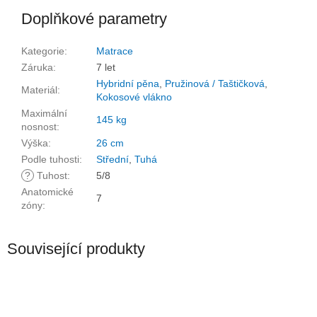
Doplňkové parametry
Kategorie
:
Matrace
Záruka
:
7 let
Hybridní pěna
,
Pružinová / Taštičková
,
Materiál
:
Kokosové vlákno
Maximální
145 kg
nosnost
:
Výška
:
26 cm
Podle tuhosti
:
Střední
,
Tuhá
?
Tuhost
:
5/8
Anatomické
7
zóny
:
Související produkty