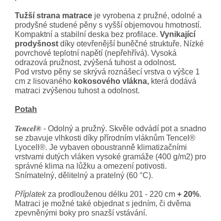
Tužší strana matrace
je vyrobena z pružné, odolné a
prodyšné studené pěny s vyšší objemovou hmotností.
Kompaktní a stabilní deska bez profilace.
Vynikající
prodyšnost
díky otevřenější buněčné struktuře. Nízké
povrchové teplotní napětí (nepřehřívá). Vysoká
odrazová pružnost, zvýšená tuhost a odolnost
.
Pod vrstvo pěny se skrývá roznášecí vrstva o výšce 1
cm z lisovaného
kokosového vlákna,
která dodává
matraci zvýšenou tuhost a odolnost.
Potah
Tencel®
- Odolný a pružný. Skvěle odvádí pot a snadno
se zbavuje vlhkosti díky přírodním vláknům Tencel®
Lyocell®. Je vybaven oboustranně klimatizačními
vrstvami dutých vláken vysoké gramáže (400 g/m2) pro
správné klima na lůžku a omezení potivosti.
Snímatelný, dělitelný a pratelný (60 °C).
Příplatek
za prodlouženou délku 201 - 220 cm
+ 20%
.
Matraci je možné také objednat s jedním, či dvěma
zpevněnými boky pro snazší vstávání.