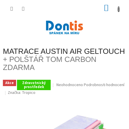
Přejít
na
NÁKU
obsah
KOŠÍK
MATRACE AUSTIN AIR GELTOUCH
+ POLŠTÁŘ TOM CARBON
ZDARMA
Akce
Zdravotnický
Průměrné
Neohodnoceno
Podrobnosti hodnocení
prostředek
hodnocení
Značka:
Tropico
produktu
je
0,0
z
5
hvězdiček.