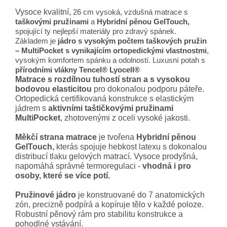
Vysoce kvalitní,
26 cm vysoká, vzdušná matrace s
taškovými pružinami
a
Hybridní pěnou GelTouch,
spojující ty nejlepší materiály pro zdravý spánek.
Základem je
jádro s vysokým počtem taškových pružin
– MultiPocket s vynikajícím ortopedickými vlastnostmi
,
vysokým komfortem spánku a odolností. Luxusní potah s
přírodními vlákny Tencel® Lyocell®
Matrace s rozdílnou tuhostí stran a s vysokou
bodovou elasticitou
pro dokonalou podporu páteře.
Ortopedická certifikovaná konstrukce s elastickým
jádrem s
aktivními taštičkovými pružinami
MultiPocket
, zhotovenými z oceli vysoké jakosti.
Měkčí strana matrace
je tvořena
Hybridní pěnou
GelTouch,
kterás spojuje hebkost latexu s dokonalou
distribucí tlaku gelových matrací. Vysoce prodyšná,
napomáhá správné termoregulaci -
vhodná i pro
osoby, které se více potí.
Pružinové jádro
je konstruované do 7 anatomických
zón, precizně podpírá a kopíruje tělo v každé poloze.
Robustní pěnový rám pro stabilitu konstrukce a
pohodlné vstávání.