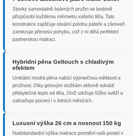
Stovky samostatně balených pružin se bodově
přizpůsobí každému milimetru vašeho těla. Tato
konstrukce zajišťuje ideální polohu páteře a zároveň
zamezuje přenosu pohybu, což z ní dělá perfektní
partnerskou matraci.
Hybridní pěna Geltouch s chladivým
efektem
Unikátní modrá pěna nabízí výjimečnou měkkost a
pružnost. Díky gelovým složkám aktivně odvádí
přebytečné teplo od těla, čímž udržuje lůžko svěží a
zabraňuje pocení i v letních měsících.
Luxusní výška 26 cm a nosnost 150 kg
Nadstandardní výška matrace promění vaši postel v