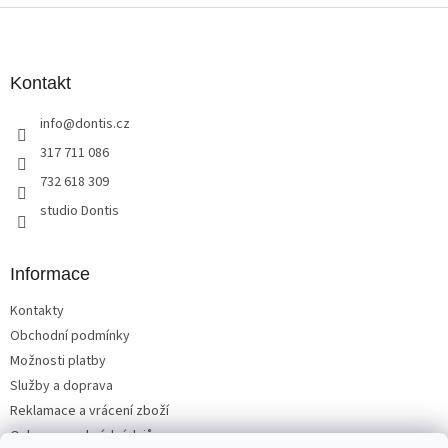
Z
á
p
a
Kontakt
t
info
@
dontis.cz
í
317 711 086
732 618 309
studio Dontis
Informace
Kontakty
Obchodní podmínky
Možnosti platby
Služby a doprava
Reklamace a vrácení zboží
Ochrana osobních údajů