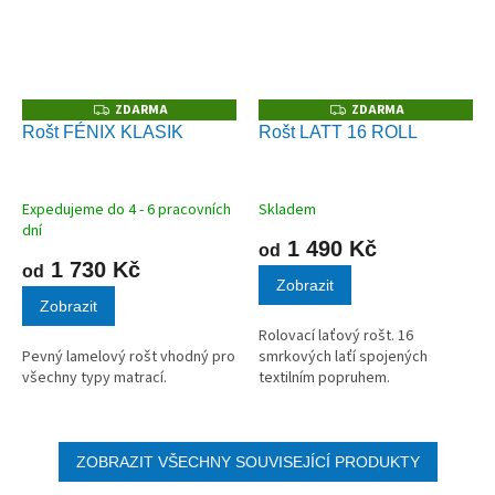
ZDARMA
ZDARMA
Z
Z
D
D
Rošt FÉNIX KLASIK
Rošt LATT 16 ROLL
A
A
R
R
M
M
A
A
Expedujeme do 4 - 6 pracovních
Skladem
dní
1 490 Kč
od
1 730 Kč
od
Zobrazit
Zobrazit
Rolovací laťový rošt. 16
Pevný lamelový rošt vhodný pro
smrkových laťí spojených
všechny typy matrací.
textilním popruhem.
ZOBRAZIT VŠECHNY SOUVISEJÍCÍ PRODUKTY