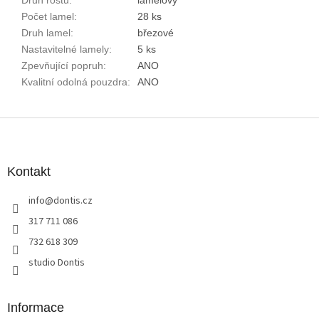
Druh roštu
:
lamelový
Počet lamel
:
28 ks
Druh lamel
:
březové
Nastavitelné lamely
:
5 ks
Zpevňující popruh
:
ANO
Kvalitní odolná pouzdra
:
ANO
Z
á
p
a
Kontakt
t
info
@
dontis.cz
í
317 711 086
732 618 309
studio Dontis
Informace