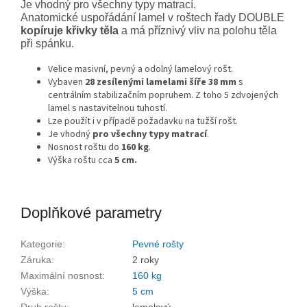
Je vhodný pro všechny typy matrací.
Anatomické uspořádání lamel v roštech řady DOUBLE
kopíruje křivky těla
a má příznivý vliv na polohu těla
při spánku.
Velice masivní, pevný a odolný lamelový rošt.
Vybaven
28 zesílenými lamelami šíře 38 mm
s
centrálním stabilizačním popruhem. Z toho 5 zdvojených
lamel s nastavitelnou tuhostí.
Lze použít i v případě požadavku na tužší rošt.
Je vhodný
pro všechny typy matrací
.
Nosnost roštu do
160 kg
.
Výška roštu cca
5 cm.
Doplňkové parametry
Kategorie
:
Pevné rošty
Záruka
:
2 roky
Maximální nosnost
:
160 kg
Výška
:
5 cm