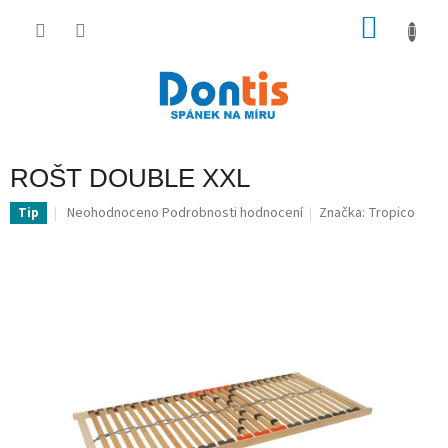
Přejít
na
NÁKU
obsah
KOŠÍK
ROŠT DOUBLE XXL
Průměrné
Neohodnoceno
Podrobnosti hodnocení
Značka:
Tropico
Tip
hodnocení
produktu
je
0,0
z
5
hvězdiček.