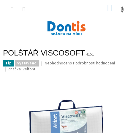
Přejít
na
NÁKU
obsah
KOŠÍK
POLŠTÁŘ VISCOSOFT
4151
Průměrné
Neohodnoceno
Podrobnosti hodnocení
Tip
Vystaveno
hodnocení
Značka:
Velfont
produktu
je
0,0
z
5
hvězdiček.