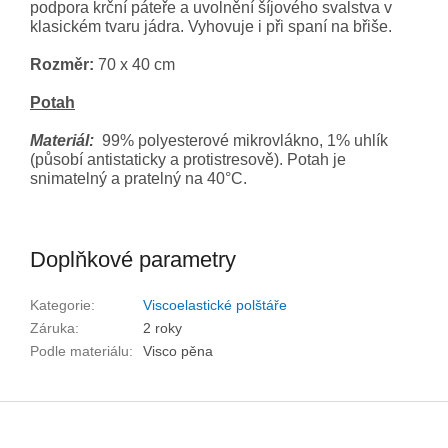
podpora krční páteře a uvolnění šíjového svalstva v
klasickém tvaru jádra. Vyhovuje i při spaní na břiše.
Rozměr:
70 x 40 cm
Potah
Materiál:
99% polyesterové mikrovlákno, 1% uhlík
(působí antistaticky a protistresově). Potah je
snimatelný a pratelný na 40°C.
Doplňkové parametry
Kategorie
:
Viscoelastické polštáře
Záruka
:
2 roky
Podle materiálu
:
Visco pěna
Z
á