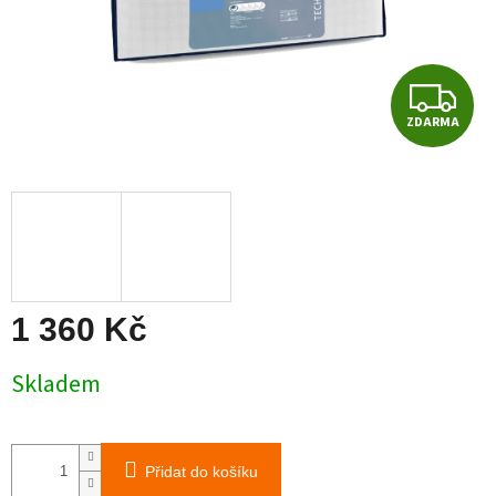
Z
ZDARMA
D
A
R
M
A
1 360 Kč
Měrná
Skladem
cena:
Přidat do košíku