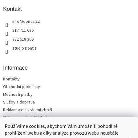
p
a
Kontakt
t
info
@
dontis.cz
í
317 711 086
732 618 309
studio Dontis
Informace
Kontakty
Obchodní podmínky
Možnosti platby
Služby a doprava
Reklamace a vrácení zboží
Ochrana osobních údajů
Používáme cookies, abychom Vám umožnili pohodlné
prohlížení webu a díky analýze provozu webu neustále