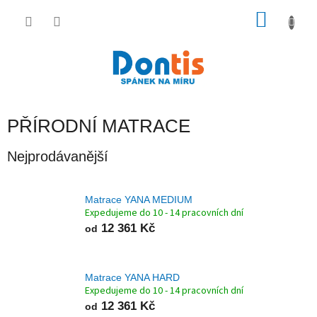
Přejít
na
NÁKU
obsah
KOŠÍK
PŘÍRODNÍ MATRACE
Nejprodávanější
Matrace YANA MEDIUM
Expedujeme do 10 - 14 pracovních dní
12 361 Kč
od
Matrace YANA HARD
Expedujeme do 10 - 14 pracovních dní
12 361 Kč
od