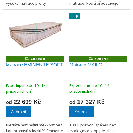
vysoká matrace pro ty
matrace, která představuje
nejnáročnější, kteří věří v sílu
absolutní vrchol řemeslného
přírodních materiálů. Unikátní
zpracování. Srdce z 1000
Tip
jádro s 1000 taštičkovými
taštičkových mikropružinek v
pružinkami...
kombinaci s...
ZDARMA
ZDARMA
Z
Z
D
D
Matrace EMINENTE SOFT
Matrace MAILO
A
A
R
R
M
M
A
A
Expedujeme do 10 - 14
Expedujeme do 10 - 14
pracovních dní
pracovních dní
22 699 Kč
17 327 Kč
od
od
Zobrazit
Zobrazit
Hledáte maximální měkkost bez
100% přírodní spánek bez
kompromisů v kvalitě? Eminente
ekologické stopy. Mailo je