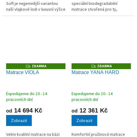
Soft je nejjemnější variantou
speciální biodegradabilní
naší vlajkové lodi v luxusní výšce
matrace stvořená pro ty,
32 cm. Tato matrace je stvořena
kterým záleží na budoucnosti
pro milovníky měkkého spaní a
naší planety. Jádro tvoří 18 cm
pocitu absolutní...
vysoký, 100% přírodní latex o
extrémní...
ZDARMA
ZDARMA
Z
Z
D
D
Matrace VIOLA
Matrace YANA HARD
A
A
R
R
M
M
A
A
Expedujeme do 10 - 14
Expedujeme do 10 - 14
pracovních dní
pracovních dní
14 694 Kč
12 361 Kč
od
od
Zobrazit
Zobrazit
Velmi kvalitní matrace na bázi
Komfortní pružinová matrace