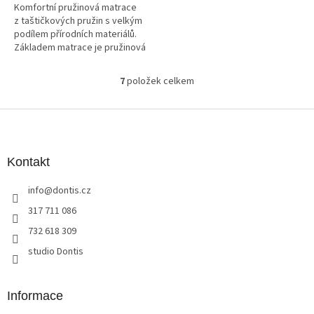
Komfortní pružinová matrace
z taštičkových pružin s velkým
podílem přírodních materiálů.
Základem matrace je pružinová
kostra s velkým počtem
taštičkových pružinek – 770 ks
7
položek celkem
O
v rozměru 90×200. Tento
v
vysoký...
l
Z
á
á
d
p
a
a
Kontakt
c
t
í
info
@
dontis.cz
í
p
r
317 711 086
v
732 618 309
k
y
studio Dontis
v
ý
p
Informace
i
s