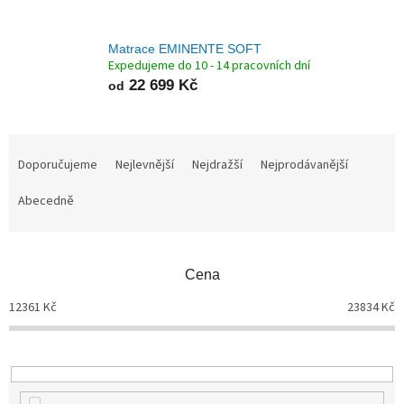
Matrace EMINENTE SOFT
Expedujeme do 10 - 14 pracovních dní
22 699 Kč
od
Ř
a
Doporučujeme
Nejlevnější
Nejdražší
Nejprodávanější
z
Abecedně
e
n
í
p
Cena
r
o
12361
Kč
23834
Kč
d
u
k
t
ů