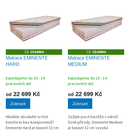
V
ý
p
i
s
p
r
o
ZDARMA
ZDARMA
Z
Z
D
D
d
Matrace EMINENTE
Matrace EMINENTE
A
A
u
HARD
MEDIUM
R
R
M
M
k
A
A
t
Expedujeme do 10 - 14
Expedujeme do 10 - 14
ů
pracovních dní
pracovních dní
22 699 Kč
22 699 Kč
od
od
Zobrazit
Zobrazit
Hledáte absolutní vrchol
Zažijte pocit beztíže v náručí
komfortu bez kompromisů?
čisté přírody. Eminente Medium
Eminente Hard je luxusní 32 cm
je luxusní 32 cm vysoká