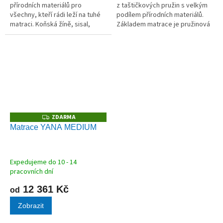
přírodních materiálů pro
z taštičkových pružin s velkým
všechny, kteří rádi leží na tuhé
podílem přírodních materiálů.
matraci. Koňská žíně, sisal,
Základem matrace je pružinová
bavlna, vlna, velbloudí vlna
kostra s velkým počtem
a latex se postarají o dokonalé
taštičkových pružinek – 770 ks
odvádění vlhkosti a...
v rozměru 90×200. Tento
vysoký...
ZDARMA
Z
D
Matrace YANA MEDIUM
A
R
M
A
Expedujeme do 10 - 14
pracovních dní
12 361 Kč
od
Zobrazit