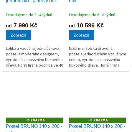
jednolůžko - jádrový buk
buk
R
M
A
Expedujeme do 2 - 4 týdnů
Expedujeme do 6 - 8 týdnů
7 990 Kč
10 596 Kč
od
od
Zobrazit
Zobrazit
Lehká a vzdušná jednolůžková
Nižší manželská dřevěná
postel s moderním designem,
postels jednoduchým vzdušným
vyrobená z masivního bukového
čelem, vyrobena z masivního
dřeva. Horní hrana bočnice ve 40
bukového dřeva. Horní hrana
cm.
bočnice ve 40 cm.
ZDARMA
ZDARMA
Z
Z
D
D
Postel BRUNO 140 x 200 -
Postel BRUNO 140 x 200 -
A
A