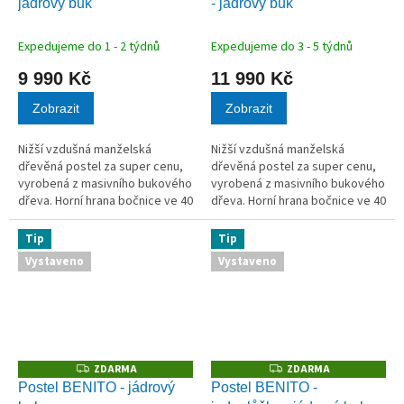
jádrový buk
- jádrový buk
R
R
M
M
A
A
Expedujeme do 1 - 2 týdnů
Expedujeme do 3 - 5 týdnů
9 990 Kč
11 990 Kč
Zobrazit
Zobrazit
Nižší vzdušná manželská
Nižší vzdušná manželská
dřevěná postel za super cenu,
dřevěná postel za super cenu,
vyrobená z masivního bukového
vyrobená z masivního bukového
dřeva. Horní hrana bočnice ve 40
dřeva. Horní hrana bočnice ve 40
cm.
cm.
Tip
Tip
Vystaveno
Vystaveno
ZDARMA
ZDARMA
Z
Z
D
D
Postel BENITO - jádrový
Postel BENITO -
A
A