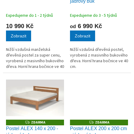
u
jádrový buk
R
R
M
M
k
A
A
t
Expedujeme do 1 - 2 týdnů
Expedujeme do 3 - 5 týdnů
ů
10 990 Kč
6 990 Kč
od
Zobrazit
Zobrazit
Nižší vzdušná manželská
Nižší vzdušná dřevěná postel,
dřevěná postel za super cenu,
vyrobená z masivního bukového
vyrobená z masivního bukového
dřeva. Horní hrana bočnice ve 40
dřeva. Horní hrana bočnice ve 40
cm.
cm.
ZDARMA
ZDARMA
Z
Z
D
D
Postel ALEX 140 x 200 -
Postel ALEX 200 x 200 cm
A
A