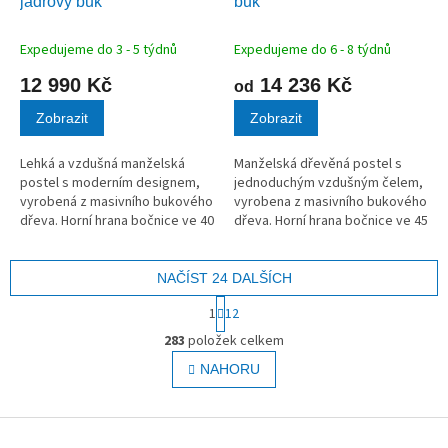
jádrový buk
buk
R
R
M
M
A
A
Expedujeme do 3 - 5 týdnů
Expedujeme do 6 - 8 týdnů
12 990 Kč
14 236 Kč
od
Zobrazit
Zobrazit
Lehká a vzdušná manželská
Manželská dřevěná postel s
postel s moderním designem,
jednoduchým vzdušným čelem,
vyrobená z masivního bukového
vyrobena z masivního bukového
dřeva. Horní hrana bočnice ve 40
dřeva. Horní hrana bočnice ve 45
cm.
cm.
NAČÍST 24 DALŠÍCH
S
1
12
t
O
r
283
položek celkem
v
á
l
NAHORU
n
á
k
o
d
v
Z
a
á
c