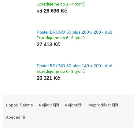
Expedujeme do 2 - 4 týdnů
26 696 Kč
od
Postel BRUNO 50 plus 200 x 200 - dub
Expedujeme do 6 - 8 týdnů
27 413 Kč
Postel BRUNO 50 plus 140 x 200 - dub
Expedujeme do 6 - 8 týdnů
20 321 Kč
Ř
a
Doporučujeme
Nejlevnější
Nejdražší
Nejprodávanější
z
Abecedně
e
n
í