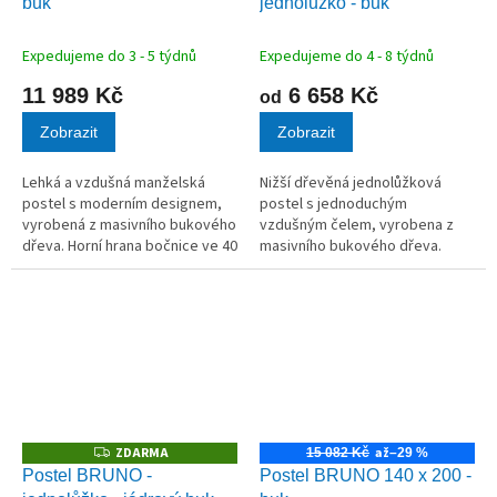
buk
jednolůžko - buk
R
R
M
M
A
A
Expedujeme do 3 - 5 týdnů
Expedujeme do 4 - 8 týdnů
11 989 Kč
6 658 Kč
od
Zobrazit
Zobrazit
Lehká a vzdušná manželská
Nižší dřevěná jednolůžková
postel s moderním designem,
postel s jednoduchým
vyrobená z masivního bukového
vzdušným čelem, vyrobena z
dřeva. Horní hrana bočnice ve 40
masivního bukového dřeva.
cm.
Horní hrana bočnice ve 40 cm.
ZDARMA
až
Z
15 082 Kč
–29 %
D
Postel BRUNO -
Postel BRUNO 140 x 200 -
A