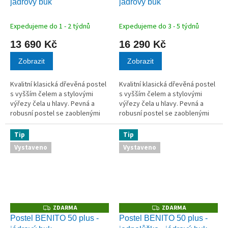
jádrový buk
jádrový buk
R
R
M
M
A
A
Expedujeme do 1 - 2 týdnů
Expedujeme do 3 - 5 týdnů
13 690 Kč
16 290 Kč
Zobrazit
Zobrazit
Kvalitní klasická dřevěná postel
Kvalitní klasická dřevěná postel
s vyšším čelem a stylovými
s vyšším čelem a stylovými
výřezy čela u hlavy. Pevná a
výřezy čela u hlavy. Pevná a
robusní postel se zaoblenými
robusní postel se zaoblenými
rohy působí vzdušně a
rohy působí vzdušně a
elegantně.
elegantně.
Tip
Tip
Vystaveno
Vystaveno
ZDARMA
ZDARMA
Z
Z
D
D
Postel BENITO 50 plus -
Postel BENITO 50 plus -
A
A