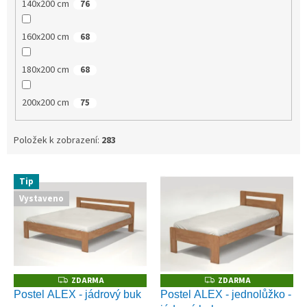
140x200 cm
76
160x200 cm
68
180x200 cm
68
200x200 cm
75
Položek k zobrazení:
283
V
Tip
ý
Vystaveno
p
i
s
p
r
o
ZDARMA
ZDARMA
Z
Z
D
D
d
Postel ALEX - jádrový buk
Postel ALEX - jednolůžko -
A
A