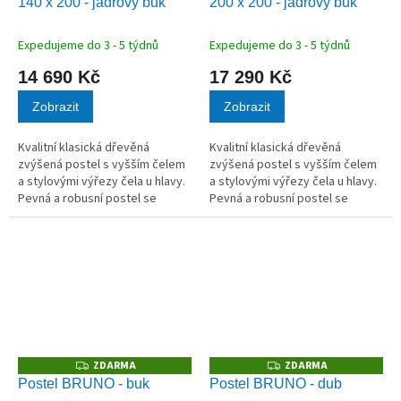
140 x 200 - jádrový buk
200 x 200 - jádrový buk
R
R
M
M
A
A
Expedujeme do 3 - 5 týdnů
Expedujeme do 3 - 5 týdnů
14 690 Kč
17 290 Kč
Zobrazit
Zobrazit
Kvalitní klasická dřevěná
Kvalitní klasická dřevěná
zvýšená postel s vyšším čelem
zvýšená postel s vyšším čelem
a stylovými výřezy čela u hlavy.
a stylovými výřezy čela u hlavy.
Pevná a robusní postel se
Pevná a robusní postel se
zaoblenými rohy působí
zaoblenými rohy působí
vzdušně a elegantně. Horní
vzdušně a elegantně. Horní
hrana bočnice v 50 cm.
hrana bočnice v 50 cm.
ZDARMA
ZDARMA
Z
Z
D
D
Postel BRUNO - buk
Postel BRUNO - dub
A
A