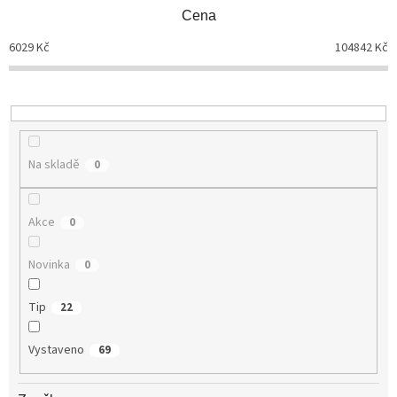
p
Cena
r
o
6029
Kč
104842
Kč
d
u
k
t
ů
Na skladě
0
Akce
0
Novinka
0
Tip
22
Vystaveno
69