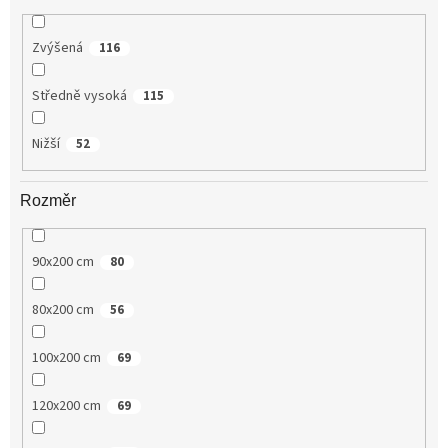
Zvýšená
116
Středně vysoká
115
Nižší
52
Rozměr
90x200 cm
80
80x200 cm
56
100x200 cm
69
120x200 cm
69