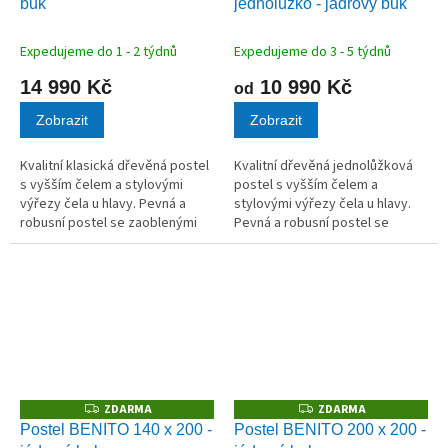
buk
jednolůžko - jádrový buk
R
R
M
M
A
A
Expedujeme do 1 - 2 týdnů
Expedujeme do 3 - 5 týdnů
14 990 Kč
10 990 Kč
od
Zobrazit
Zobrazit
Kvalitní klasická dřevěná postel
Kvalitní dřevěná jednolůžková
s vyšším čelem a stylovými
postel s vyšším čelem a
výřezy čela u hlavy. Pevná a
stylovými výřezy čela u hlavy.
robusní postel se zaoblenými
Pevná a robusní postel se
rohy působí vzdušně a
zaoblenými rohy působí
elegantně.
vzdušně a elegantně.
ZDARMA
ZDARMA
Z
Z
D
D
Postel BENITO 140 x 200 -
Postel BENITO 200 x 200 -
A
A