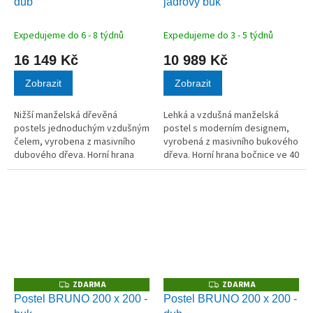
dub
jádrový buk
R
R
M
M
A
A
Expedujeme do 6 - 8 týdnů
Expedujeme do 3 - 5 týdnů
16 149 Kč
10 989 Kč
Zobrazit
Zobrazit
Nižší manželská dřevěná
Lehká a vzdušná manželská
postels jednoduchým vzdušným
postel s moderním designem,
čelem, vyrobena z masivního
vyrobená z masivního bukového
dubového dřeva. Horní hrana
dřeva. Horní hrana bočnice ve 40
bočnice ve 40 cm.
cm.
ZDARMA
ZDARMA
Z
Z
D
D
Postel BRUNO 200 x 200 -
Postel BRUNO 200 x 200 -
A
A