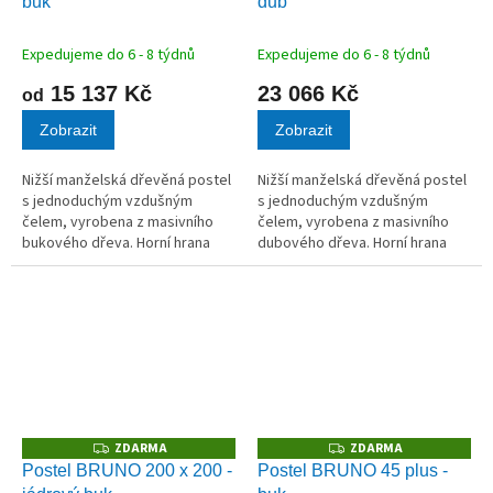
buk
dub
R
R
M
M
A
A
Expedujeme do 6 - 8 týdnů
Expedujeme do 6 - 8 týdnů
15 137 Kč
23 066 Kč
od
Zobrazit
Zobrazit
Nižší manželská dřevěná postel
Nižší manželská dřevěná postel
s jednoduchým vzdušným
s jednoduchým vzdušným
čelem, vyrobena z masivního
čelem, vyrobena z masivního
bukového dřeva. Horní hrana
dubového dřeva. Horní hrana
bočnice ve 40 cm.
bočnice ve 40 cm.
ZDARMA
ZDARMA
Z
Z
D
D
Postel BRUNO 200 x 200 -
Postel BRUNO 45 plus -
A
A