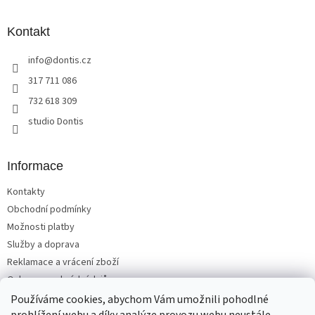
á
n
í
p
í
p
a
Kontakt
r
t
v
info
@
dontis.cz
í
k
y
317 711 086
v
732 618 309
ý
p
studio Dontis
i
s
u
Informace
Kontakty
Obchodní podmínky
Možnosti platby
Služby a doprava
Reklamace a vrácení zboží
Ochrana osobních údajů
Používáme cookies, abychom Vám umožnili pohodlné