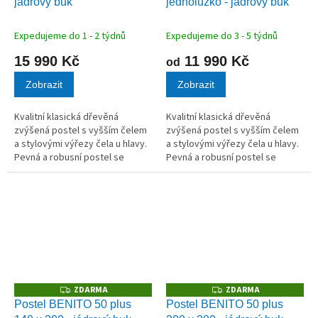
jádrový buk
jednolůžko - jádrový buk
R
R
M
M
A
A
Expedujeme do 1 - 2 týdnů
Expedujeme do 3 - 5 týdnů
15 990 Kč
11 990 Kč
od
Zobrazit
Zobrazit
Kvalitní klasická dřevěná
Kvalitní klasická dřevěná
zvýšená postel s vyšším čelem
zvýšená postel s vyšším čelem
a stylovými výřezy čela u hlavy.
a stylovými výřezy čela u hlavy.
Pevná a robusní postel se
Pevná a robusní postel se
zaoblenými rohy působí
zaoblenými rohy působí
vzdušně a elegantně. Horní
vzdušně a elegantně. Horní
hrana bočnice v 50 cm.
hrana bočnice v 50 cm.
ZDARMA
ZDARMA
Z
Z
D
D
Postel BENITO 50 plus
Postel BENITO 50 plus
A
A