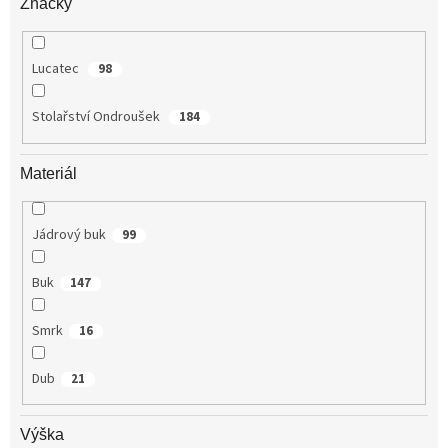
Značky
Lucatec
98
Stolařství Ondroušek
184
Materiál
Jádrový buk
99
Buk
147
Smrk
16
Dub
21
Výška