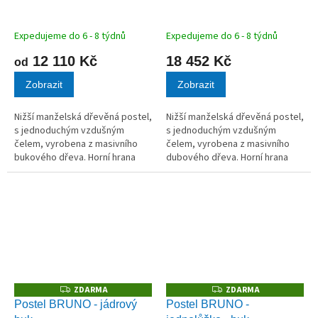
R
R
M
M
A
A
Expedujeme do 6 - 8 týdnů
Expedujeme do 6 - 8 týdnů
12 110 Kč
18 452 Kč
od
Zobrazit
Zobrazit
Nižší manželská dřevěná postel,
Nižší manželská dřevěná postel,
s jednoduchým vzdušným
s jednoduchým vzdušným
čelem, vyrobena z masivního
čelem, vyrobena z masivního
bukového dřeva. Horní hrana
dubového dřeva. Horní hrana
bočnice ve 40 cm.
bočnice ve 40 cm.
ZDARMA
ZDARMA
Z
Z
D
D
Postel BRUNO - jádrový
Postel BRUNO -
A
A