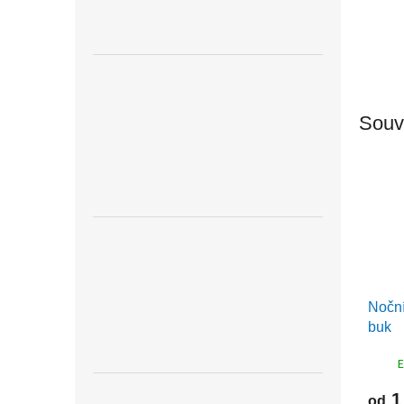
Souvi
Noční
buk
E
1
od