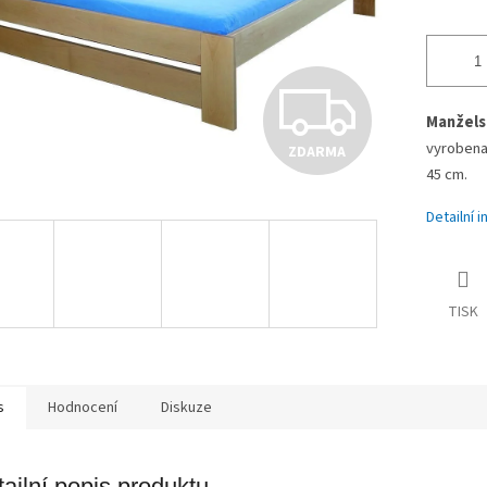
Z
Manžels
vyrobena
ZDARMA
D
45 cm.
Detailní 
A
TISK
R
M
s
Hodnocení
Diskuze
ailní popis produktu