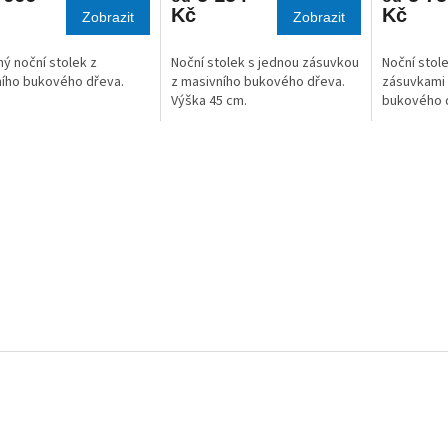
Kč
Kč
Zobrazit
Zobrazit
ý noční stolek z
Noční stolek s jednou zásuvkou
Noční stol
ího bukového dřeva.
z masivního bukového dřeva.
zásuvkami 
Výška 45 cm.
bukového d