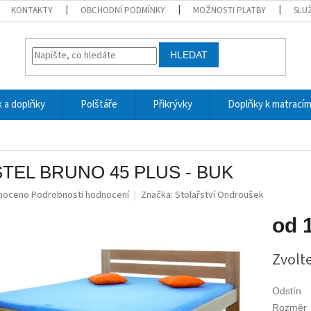
KONTAKTY
OBCHODNÍ PODMÍNKY
MOŽNOSTI PLATBY
SLU
HLEDAT
 a doplňky
Polštáře
Přikrývky
Doplňky k matrací
TEL BRUNO 45 PLUS - BUK
né
noceno
Podrobnosti hodnocení
Značka:
Stolařství Ondroušek
ní
u
od
Měrná
Zvolt
cena:
ek.
Odstín
Rozměr