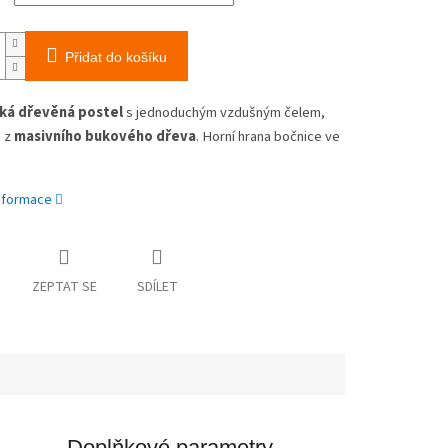
Přidat do košíku
ká dřevěná postel
s jednoduchým vzdušným čelem,
 z
masivního bukového dřeva
. Horní hrana bočnice ve
informace
ZEPTAT SE
SDÍLET
Doplňkové parametry