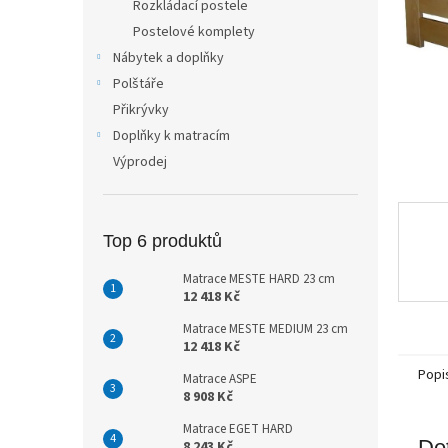
Rozkládací postele
n
Postelové komplety
e
Nábytek a doplňky
l
Polštáře
Přikrývky
Doplňky k matracím
Výprodej
Top 6 produktů
Matrace MESTE HARD 23 cm
12 418 Kč
Matrace MESTE MEDIUM 23 cm
12 418 Kč
Popi
Matrace ASPE
8 908 Kč
Matrace EGET HARD
Det
8 243 Kč