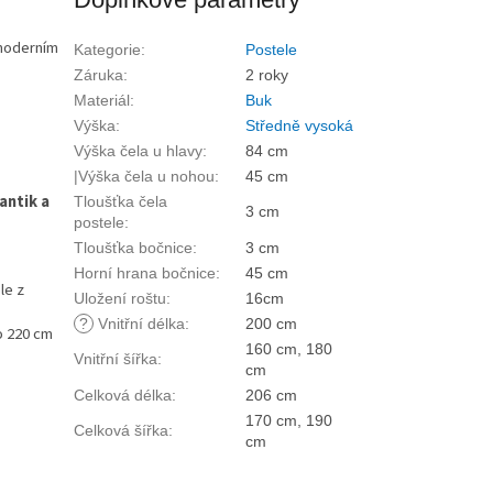
moderním
Kategorie
:
Postele
Záruka
:
2 roky
Materiál
:
Buk
Výška
:
Středně vysoká
Výška čela u hlavy
:
84 cm
|Výška čela u nohou
:
45 cm
antik a
Tloušťka čela
3 cm
postele
:
Tloušťka bočnice
:
3 cm
Horní hrana bočnice
:
45 cm
le z
Uložení roštu
:
16cm
?
Vnitřní délka
:
200 cm
o 220 cm
160 cm, 180
Vnitřní šířka
:
cm
Celková délka
:
206 cm
170 cm, 190
Celková šířka
:
cm