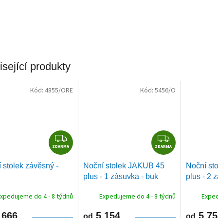
sející produkty
Kód:
4855/ORE
Kód:
5456/O
Z
Z
ZDARMA
D
ZDARMA
D
A
A
 stolek závěsný -
Noční stolek JAKUB 45
Noční st
R
R
plus - 1 zásuvka - buk
plus - 2 
M
M
A
A
xpedujeme do 4 - 8 týdnů
Expedujeme do 4 - 8 týdnů
Exped
 666
5 154
5 75
od
od