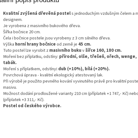
A
Kvalitní zvýšená dřevěná postel
s jednoduchým vzdušným čelem a 
designem.
Je vyrobena z masivního bukového dřeva.
Šířka bočnice 20 cm.
Čela i bočnice postele jsou vyrobeny z 3 cm silného dřeva.
Výška
horní hrany bočnice
od země je
45 cm.
Tuto postel lze vyrobit z
masivního buku
v
šířce 160, 180 cm.
Moření bez příplatku, odstíny:
přírodní, olše, třešeň, ořech, wenge, 
tabák.
Moření s příplatkem, odstíny
: dub (+10%), bílá (+20%).
Povrchová úprava - kvalitní ekologický atestovaný lak.
Při výrobě je použito pevného kování vyvinutého právě pro kvalitní poste
masivu.
Možnost dodání prodloužené varianty 210 cm (příplatek +1 747,- Kč) neb
(příplatek +3 311,- Kč).
Postel od českého výrobce.