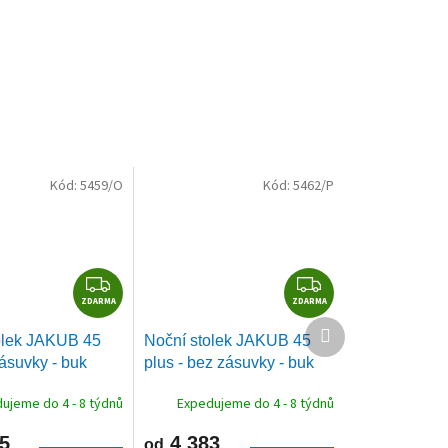
Kód:
5459/O
Kód:
5462/P
Z
Z
ZDARMA
D
ZDARMA
D
Další
A
A
olek JAKUB 45
Noční stolek JAKUB 45
produkt
R
R
zásuvky - buk
plus - bez zásuvky - buk
M
M
A
A
ujeme do 4 - 8 týdnů
Expedujeme do 4 - 8 týdnů
5
4 383
od