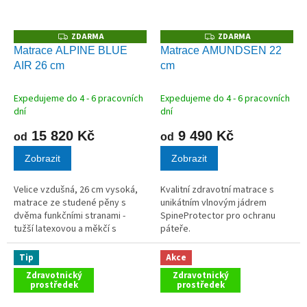
ZDARMA
ZDARMA
Z
Z
D
D
Matrace ALPINE BLUE
Matrace AMUNDSEN 22
A
A
AIR 26 cm
cm
R
R
M
M
A
A
Expedujeme do 4 - 6 pracovních
Expedujeme do 4 - 6 pracovních
dní
dní
15 820 Kč
9 490 Kč
od
od
Zobrazit
Zobrazit
Velice vzdušná, 26 cm vysoká,
Kvalitní zdravotní matrace s
matrace ze studené pěny s
unikátním vlnovým jádrem
dvěma funkčními stranami -
SpineProtector pro ochranu
tužší latexovou a měkčí s
páteře.
paměťovou pěnou.
Tip
Akce
Zdravotnický
Zdravotnický
prostředek
prostředek