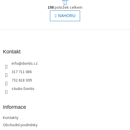
t
O
r
198
položek celkem
v
á
l
NAHORU
n
á
k
o
d
v
Z
a
á
c
á
n
í
p
í
p
a
Kontakt
r
t
v
info
@
dontis.cz
í
k
y
317 711 086
v
732 618 309
ý
p
studio Dontis
i
s
u
Informace
Kontakty
Obchodní podmínky