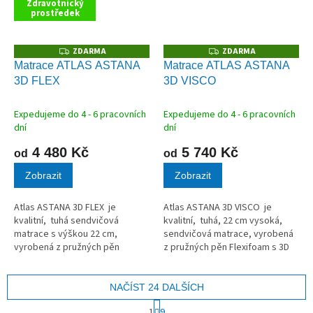
Zdravotnický
prostředek
ZDARMA
ZDARMA
Z
Z
D
D
Matrace ATLAS ASTANA
Matrace ATLAS ASTANA
A
A
3D FLEX
3D VISCO
R
R
M
M
A
A
Expedujeme do 4 - 6 pracovních
Expedujeme do 4 - 6 pracovních
dní
dní
4 480 Kč
5 740 Kč
od
od
Zobrazit
Zobrazit
Atlas ASTANA 3D FLEX je
Atlas ASTANA 3D VISCO je
kvalitní, tuhá sendvičová
kvalitní, tuhá, 22 cm vysoká,
matrace s výškou 22 cm,
sendvičová matrace, vyrobená
vyrobená z pružných pěn
z pružných pěn Flexifoam s 3D
Flexifoam s 3D Rainbow
Raingov technologií s
technologií.
paměťovou pěnou.
NAČÍST 24 DALŠÍCH
S
1
9