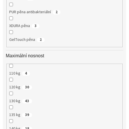
PUR pěna antibakteriální
2
XDURA pěna
3
GelTouch pěna
2
Maximální nosnost
110 kg
4
120 kg
30
130 kg
43
135 kg
39
140 kg
18