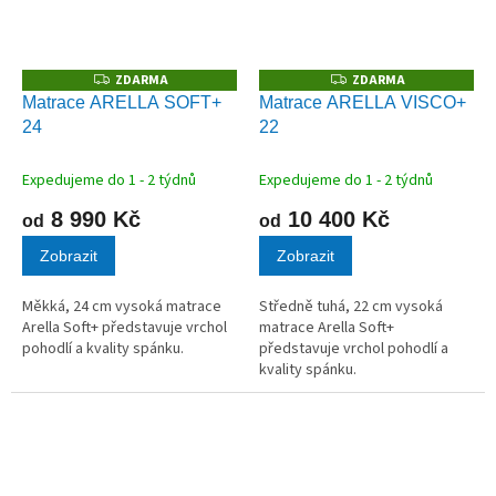
ZDARMA
ZDARMA
Z
Z
D
D
Matrace ARELLA SOFT+
Matrace ARELLA VISCO+
A
A
24
22
R
R
M
M
A
A
Expedujeme do 1 - 2 týdnů
Expedujeme do 1 - 2 týdnů
8 990 Kč
10 400 Kč
od
od
Zobrazit
Zobrazit
Měkká, 24 cm vysoká matrace
Středně tuhá, 22 cm vysoká
Arella Soft+ představuje vrchol
matrace Arella Soft+
pohodlí a kvality spánku.
představuje vrchol pohodlí a
kvality spánku.