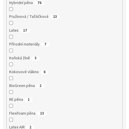
Hybridní pěna
76
Pružinová / Taštičková
23
Latex
17
Přírodní materiály
7
Koňská žíně
3
Kokosové vlákno
6
BioGreen pěna
2
RE pěna
1
Flexifoam pěna
13
Latex AIR
2