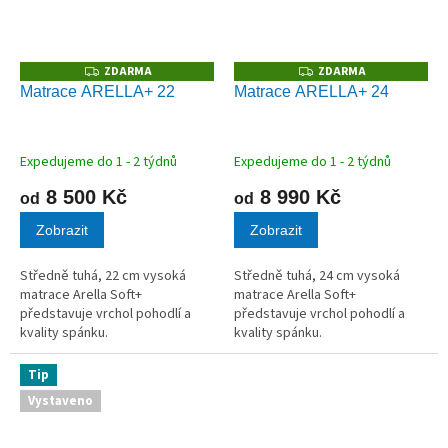
ZDARMA
ZDARMA
Z
Z
D
D
Matrace ARELLA+ 22
Matrace ARELLA+ 24
A
A
R
R
M
M
A
A
Expedujeme do 1 - 2 týdnů
Expedujeme do 1 - 2 týdnů
8 500 Kč
8 990 Kč
od
od
Zobrazit
Zobrazit
Středně tuhá, 22 cm vysoká
Středně tuhá, 24 cm vysoká
matrace Arella Soft+
matrace Arella Soft+
představuje vrchol pohodlí a
představuje vrchol pohodlí a
kvality spánku.
kvality spánku.
Tip
Vystaveno