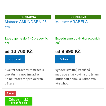
ZDARMA
ZDARMA
Z
Z
D
D
Matrace AMUNDSEN 26
Matrace ARABELA
A
A
cm
R
R
M
M
A
A
Expedujeme do 4 - 6 pracovních
Expedujeme do 4 - 6 pracovních
dní
dní
10 760 Kč
9 990 Kč
od
od
Zobrazit
Zobrazit
Kvalitní zdravotní matrace s
Vysoce kvalitní, vzdušná
unikátním vlnovým jádrem
matrace s taškovými pružinami,
SpineProtector pro ochranu
studenou pěnou a kokosovou
páteře.
výztuhou.
Akce
Zdravotnický
prostředek