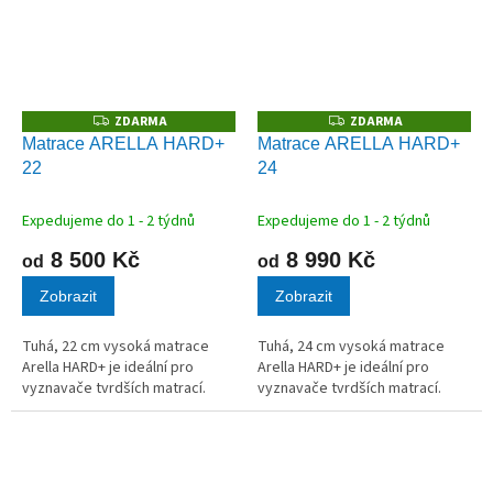
ZDARMA
ZDARMA
Z
Z
D
D
Matrace ARELLA HARD+
Matrace ARELLA HARD+
A
A
22
24
R
R
M
M
A
A
Expedujeme do 1 - 2 týdnů
Expedujeme do 1 - 2 týdnů
8 500 Kč
8 990 Kč
od
od
Zobrazit
Zobrazit
Tuhá, 22 cm vysoká matrace
Tuhá, 24 cm vysoká matrace
Arella HARD+ je ideální pro
Arella HARD+ je ideální pro
vyznavače tvrdších matrací.
vyznavače tvrdších matrací.