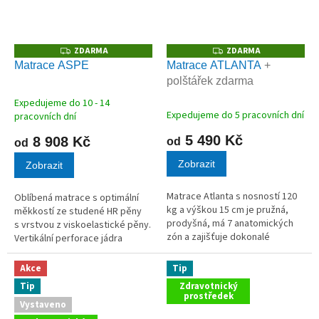
ZDARMA
ZDARMA
Z
Z
D
D
Matrace ASPE
Matrace ATLANTA
+
A
A
polštářek zdarma
R
R
M
M
A
A
Expedujeme do 10 - 14
Průměrné
Expedujeme do 5 pracovních dní
pracovních dní
hodnocení
produktu
5 490 Kč
8 908 Kč
od
od
je
Zobrazit
5,0
Zobrazit
z
5
Matrace Atlanta s nosností 120
Oblíbená matrace s optimální
hvězdiček.
kg a výškou 15 cm je pružná,
měkkostí ze studené HR pěny
prodyšná, má 7 anatomických
s vrstvou z viskoelastické pěny.
zón a zajišťuje dokonalé
Vertikální perforace jádra
rozložení hmotnosti těla.
zlepšuje prodyšnost matrace.
Akce
Tip
Tip
Zdravotnický
prostředek
Vystaveno