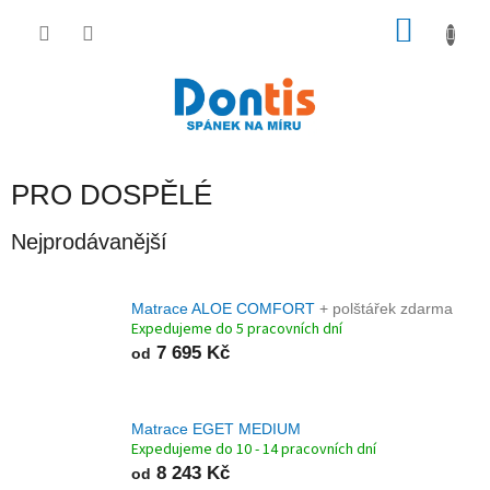
Přejít
na
NÁKU
obsah
KOŠÍK
PRO DOSPĚLÉ
Nejprodávanější
Matrace ALOE COMFORT
+ polštářek zdarma
Expedujeme do 5 pracovních dní
7 695 Kč
od
Matrace EGET MEDIUM
Expedujeme do 10 - 14 pracovních dní
8 243 Kč
od