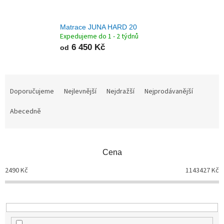
Matrace JUNA HARD 20
Expedujeme do 1 - 2 týdnů
6 450 Kč
od
Ř
a
Doporučujeme
Nejlevnější
Nejdražší
Nejprodávanější
z
Abecedně
e
n
í
p
Cena
r
o
2490
Kč
1143427
Kč
d
u
k
t
ů