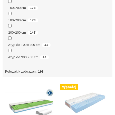
160x200 cm
178
180x200 cm
178
200x200 cm
147
Atyp do 100 x 200 cm
51
Atyp do 90 x 200 cm
47
Položek k zobrazení:
198
V
Výprodej
ý
p
i
s
p