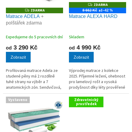
r
ZDARMA
Z
D
o
ZDARMA
až
Z
8 662 Kč
–42 %
A
D
d
Matrace ADELA
+
Matrace ALEXA HARD
R
A
M
u
polštářek zdarma
R
A
M
k
A
t
Expedujeme do 5 pracovních dní
Skladem
ů
3 290 Kč
4 990 Kč
od
od
Zobrazit
Zobrazit
Profilovaná matrace Adela ze
Výprodej matrace z kolekce
studené pěny má 2 rozdílně
2025. Příjemné ležení, ohebnost
tuhé strany na výběr a 7
pro lamelový rošt a vysoká
anatomických zón. Sendvičová,
prodyšnost díky léty prověřené
pružná, pohodlná matrace s
HR studené pěně s vysokou
nosností 120 kg a výškou 10 cm.
gramáží a dlouhou životností. To
Vystaveno
Zdravotnický
jsou výhody této...
prostředek