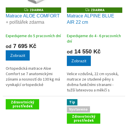
ZDARMA
ZDARMA
Z
Z
D
D
Matrace ALOE COMFORT
Matrace ALPINE BLUE
A
A
+ polštářek zdarma
AIR 22 cm
R
R
M
M
A
A
Expedujeme do 5 pracovních dní
Expedujeme do 4 - 6 pracovních
dní
7 695 Kč
od
14 550 Kč
od
Zobrazit
Zobrazit
Ortopedická matrace Aloe
Comfort se 7 anatomickými
Velice vzdušná, 22 cm vysoká,
zónami a nosností do 130 kg má
matrace ze studené pěny s
vynikající ortopedické
dvěma funkčními stranami -
vlastnosti. Silná vrstva kvalitní
tužší latexovou a měkčí s
viscoelastické pěny zajistí
paměťovou pěnou.
dokonalé vnoření těla do
Zdravotnický
Tip
matrace a...
prostředek
Vystaveno
Zdravotnický
prostředek