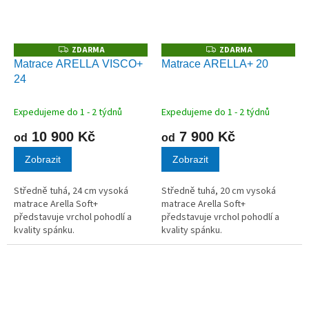
ZDARMA
ZDARMA
Z
Z
D
D
Matrace ARELLA VISCO+
Matrace ARELLA+ 20
A
A
24
R
R
M
M
A
A
Expedujeme do 1 - 2 týdnů
Expedujeme do 1 - 2 týdnů
10 900 Kč
7 900 Kč
od
od
Zobrazit
Zobrazit
Středně tuhá, 24 cm vysoká
Středně tuhá, 20 cm vysoká
matrace Arella Soft+
matrace Arella Soft+
představuje vrchol pohodlí a
představuje vrchol pohodlí a
kvality spánku.
kvality spánku.