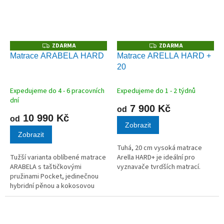
ZDARMA
ZDARMA
Z
Z
D
D
Matrace ARABELA HARD
Matrace ARELLA HARD +
A
A
20
R
R
M
M
A
A
Expedujeme do 4 - 6 pracovních
Expedujeme do 1 - 2 týdnů
dní
7 900 Kč
od
10 990 Kč
od
Zobrazit
Zobrazit
Tuhá, 20 cm vysoká matrace
Tužší varianta oblíbené matrace
Arella HARD+ je ideální pro
ARABELA s taštičkovými
vyznavače tvrdších matrací.
pružinami Pocket, jedinečnou
hybridní pěnou a kokosovou
deskou na obou stranách.