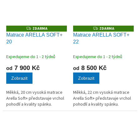
ZDARMA
ZDARMA
Z
Z
D
D
Matrace ARELLA SOFT+
Matrace ARELLA SOFT+
A
A
20
22
R
R
M
M
A
A
Expedujeme do 1 - 2 týdnů
Expedujeme do 1 - 2 týdnů
7 900 Kč
8 500 Kč
od
od
Zobrazit
Zobrazit
Měkká, 20 cm vysoká matrace
Měkká, 22 cm vysoká matrace
Arella Soft+ představuje vrchol
Arella Soft+ představuje vrchol
pohodlí a kvality spánku.
pohodlí a kvality spánku.