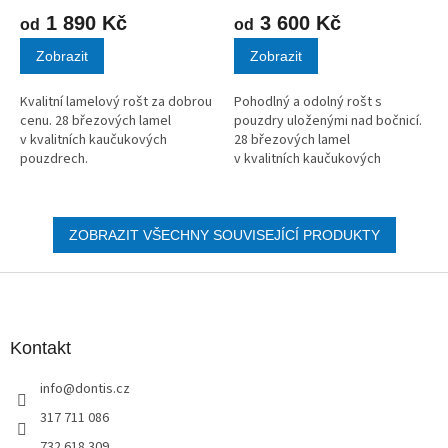
1 890 Kč
3 600 Kč
od
od
Zobrazit
Zobrazit
Kvalitní lamelový rošt za dobrou
Pohodlný a odolný rošt s
cenu. 28 březových lamel
pouzdry uloženými nad bočnicí.
v kvalitních kaučukových
28 březových lamel
pouzdrech.
v kvalitních kaučukových
pouzdrech.
ZOBRAZIT VŠECHNY SOUVISEJÍCÍ PRODUKTY
Z
á
p
a
Kontakt
t
info
@
dontis.cz
í
317 711 086
732 618 309