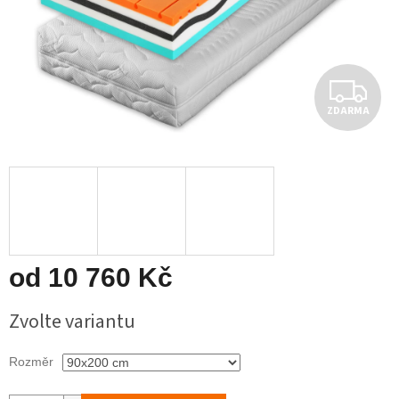
Z
ZDARMA
D
A
R
M
A
od
10 760 Kč
Měrná
Zvolte variantu
cena:
Rozměr