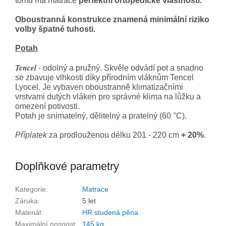
tomu má matrace
perfektní ortopedické vlastnosti.
Oboustranná konstrukce znamená minimální riziko
volby špatné tuhosti.
Potah
Tencel
- odolný a pružný. Skvěle odvádí pot a snadno
se zbavuje vlhkosti díky přírodním vláknům Tencel
Lyocel. Je vybaven oboustranně klimatizačními
vrstvami dutých vláken pro správné klima na lůžku a
omezení potivosti.
Potah je snimatelný, dělitelný a pratelný (60 °C).
Příplatek
za prodlouženou délku 201 - 220 cm
+ 20%
.
Doplňkové parametry
Kategorie
:
Matrace
Záruka
:
5 let
Materiál
:
HR studená pěna
Maximální nosnost
:
145 kg