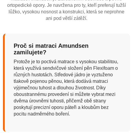
ortopedické opory. Je navržena pro ty, kteří preferují tužší
lůžko, vysokou nosnost a konstrukci, která se neprohne
ani pod větší zátěží.
Proč si matraci Amundsen
zamilujete?
Protože je to poctivá matrace s vysokou stabilitou,
která využívá sendvičové složení pěn Flexifoam o
různých hustotách. Středové jádro je vyztuženo
tlakově pojenou pěnou, která dodává matraci
výjimečnou tuhost a dlouhou životnost. Díky
oboustrannému provedení si můžete vybrat mezi
dvěma úrovněmi tuhosti, přičemž obě strany
poskytují precizní oporu páteři a kloubům bez
pocitu nadměrného boření.