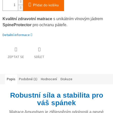
Přidat do košíku
Kvalitní zdravotní matrace
s unikátním vlnovým jádrem
SpineProtector
pro ochranu páteře.
Detailní informace
ZEPTAT SE
SDÍLET
Popis
Podobné (1)
Hodnocení
Diskuze
Robustní síla a stabilita pro
váš spánek
Matrace Amundsen je ztělesněním odolnosti a pevné