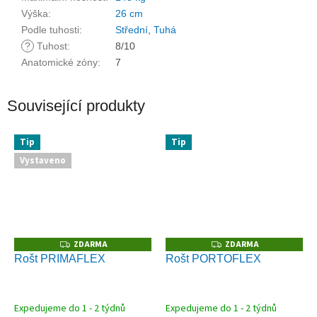
Výška
:
26 cm
Podle tuhosti
:
Střední
,
Tuhá
?
Tuhost
:
8/10
Anatomické zóny
:
7
Související produkty
Tip
Tip
Vystaveno
ZDARMA
ZDARMA
Z
Z
D
D
Rošt PRIMAFLEX
Rošt PORTOFLEX
A
A
R
R
M
M
A
A
Expedujeme do 1 - 2 týdnů
Expedujeme do 1 - 2 týdnů