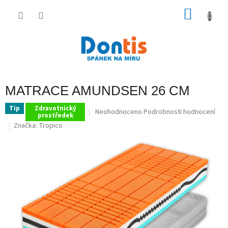
Přejít
na
NÁKU
obsah
KOŠÍK
MATRACE AMUNDSEN 26 CM
Tip
Zdravotnický
Průměrné
Neohodnoceno
Podrobnosti hodnocení
prostředek
hodnocení
Značka:
Tropico
produktu
je
0,0
z
5
hvězdiček.