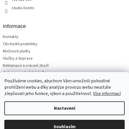
studio Dontis
Informace
Kontakty
Obchodní podmínky
Možnosti platby
Služby a doprava
Reklamace a vrácení zboží
Ochrana osobních údajů
Používáme cookies, abychom Vám umožnili pohodlné
prohlížení webu a díky analýze provozu webu neustále
zlepšovali jeho funkce, výkon a použitelnost.
Více informací
Vytvořil Shoptet
Nastavení
Copyright 2026
Matrace, postele, nábytek Benešov
. Všechna
Souhlasím
práva vyhrazena.
Upravit nastavení cookies