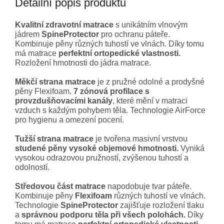
Detailní popis produktu
Kvalitní zdravotní matrace
s unikátním vlnovým
jádrem
SpineProtector
pro ochranu páteře.
Kombinuje pěny různých tuhostí ve vlnách. Díky tomu
má matrace
perfektní ortopedické vlastnosti.
Rozložení hmotnosti do jádra matrace.
Měkčí strana matrace
je z pružné odolné a prodyšné
pěny Flexifoam.
7 zónová profilace s
provzdušňovacími kanály
, které mění v matraci
vzduch s každým pohybem těla. Technologie AirForce
pro hygienu a omezení pocení.
Tužší strana matrace
je tvořena masivní vrstvou
studené pěny vysoké objemové hmotnosti.
Vyniká
vysokou odrazovou pružností, zvýšenou tuhostí a
odolností.
Středovou část matrace
napodobuje tvar páteře.
Kombinuje pěny
Flexifoam
různých tuhostí ve vlnách.
Technologie
SpineProtector
zajišťuje rozložení tlaku
a
správnou podporu těla při všech polohách.
Díky