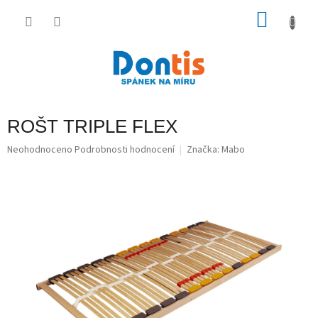
Přejít
na
NÁKU
obsah
KOŠÍK
ROŠT TRIPLE FLEX
Průměrné
Neohodnoceno
Podrobnosti hodnocení
Značka:
Mabo
hodnocení
produktu
je
0,0
z
5
hvězdiček.