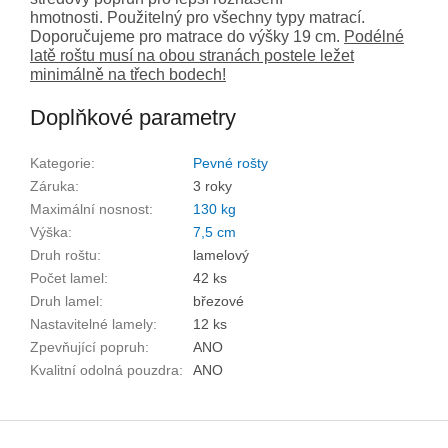
hmotnosti. Použitelný pro všechny typy matrací.
Doporučujeme pro matrace do výšky 19 cm.
Podélné
latě roštu musí na obou stranách postele ležet
minimálně na třech bodech!
Doplňkové parametry
Kategorie
:
Pevné rošty
Záruka
:
3 roky
Maximální nosnost
:
130 kg
Výška
:
7,5 cm
Druh roštu
:
lamelový
Počet lamel
:
42 ks
Druh lamel
:
březové
Nastavitelné lamely
:
12 ks
Zpevňující popruh
:
ANO
Kvalitní odolná pouzdra
:
ANO
Z