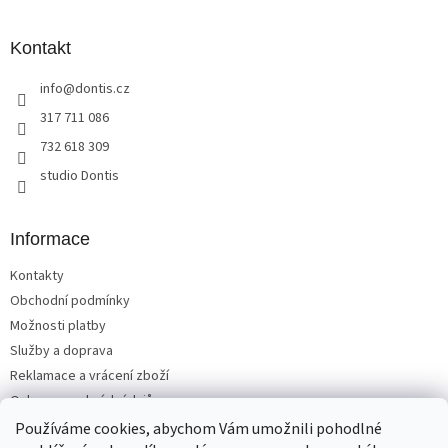
á
p
a
Kontakt
t
info
@
dontis.cz
í
317 711 086
732 618 309
studio Dontis
Informace
Kontakty
Obchodní podmínky
Možnosti platby
Služby a doprava
Reklamace a vrácení zboží
Ochrana osobních údajů
Používáme cookies, abychom Vám umožnili pohodlné