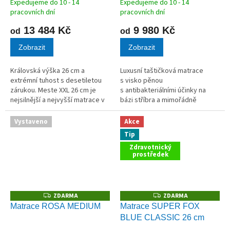
Expedujeme do 10 - 14
Expedujeme do 10 - 14
pracovních dní
pracovních dní
13 484 Kč
9 980 Kč
od
od
Zobrazit
Zobrazit
Královská výška 26 cm a
Luxusní taštičková matrace
extrémní tuhost s desetiletou
s visko pěnou
zárukou. Meste XXL 26 cm je
s antibakteriálními účinky na
nejsilnější a nejvyšší matrace v
bázi stříbra a mimořádně
celém našem sortimentu. Jádro
prodyšnou HR studenou pěnou
z vysokogramážní bílé studené
EUCAFEEL nové generace. Velmi
Vystaveno
Akce
pěny (50 kg/m³) poskytuje...
prodyšná pěti-zónová matrace
Tip
z nejnovějších...
Zdravotnický
prostředek
ZDARMA
ZDARMA
Z
Z
D
D
Matrace ROSA MEDIUM
Matrace SUPER FOX
A
A
BLUE CLASSIC 26 cm
R
R
M
M