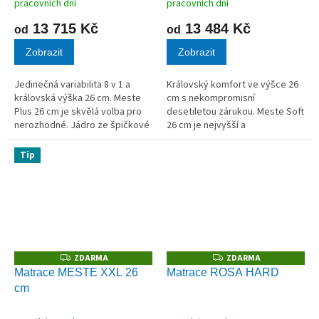
pracovních dní
pracovních dní
13 715 Kč
13 484 Kč
od
od
Zobrazit
Zobrazit
Jedinečná variabilita 8 v 1 a
Královský komfort ve výšce 26
královská výška 26 cm. Meste
cm s nekompromisní
Plus 26 cm je skvělá volba pro
desetiletou zárukou. Meste Soft
nerozhodné. Jádro ze špičkové
26 cm je nejvyšší a
studené pěny (55 kg/m³) je
nejpohodlnější měkká matrace v
kombinováno se dvěma různými
naší nabídce. Masivní vrstva
Tip
komfortními deskami, což...
vysokogramážní studené pěny
(55 kg/m³) vytváří...
ZDARMA
ZDARMA
Z
Z
D
D
Matrace MESTE XXL 26
Matrace ROSA HARD
A
A
cm
R
R
M
M
A
A