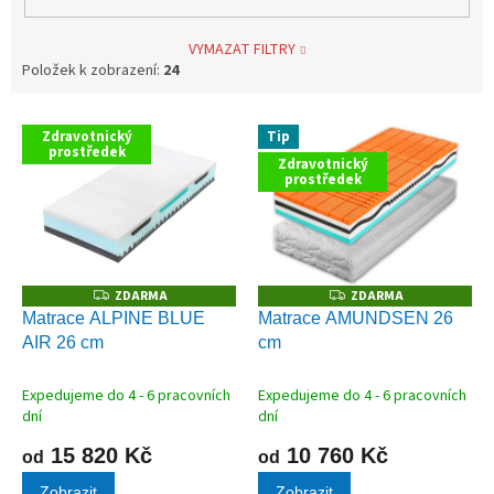
VYMAZAT FILTRY
Položek k zobrazení:
24
V
Zdravotnický
Tip
ý
prostředek
Zdravotnický
p
prostředek
i
s
p
r
o
ZDARMA
ZDARMA
Z
Z
D
D
d
Matrace ALPINE BLUE
Matrace AMUNDSEN 26
A
A
u
AIR 26 cm
cm
R
R
M
M
k
A
A
t
Expedujeme do 4 - 6 pracovních
Expedujeme do 4 - 6 pracovních
ů
dní
dní
15 820 Kč
10 760 Kč
od
od
Zobrazit
Zobrazit