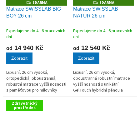
ZDARMA
ZDARMA
Z
Z
D
D
Matrace SWISSLAB BIG
Matrace SWISSLAB
A
A
BOY 26 cm
NATUR 26 cm
R
R
M
M
A
A
Expedujeme do 4 - 6 pracovních
Expedujeme do 4 - 6 pracovních
dní
dní
14 940 Kč
12 540 Kč
od
od
Zobrazit
Zobrazit
Luxusní, 26 cm vysoká,
Luxusní, 26 cm vysoká,
ortopedická, oboustranná,
oboustranná robustní matrace
robustní matrace vyšší nosnosti
vyšší nosnosti s unikátní
s paměťovou pro milovníky
GelTouch hybridní pěnou a
tuhého ležení.
klasickou hybridní pěnou.
Zdravotnický
prostředek