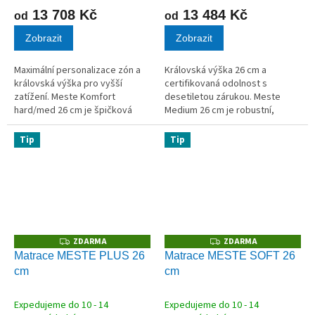
13 708 Kč
13 484 Kč
od
od
Zobrazit
Zobrazit
Maximální personalizace zón a
Královská výška 26 cm a
královská výška pro vyšší
certifikovaná odolnost s
zatížení. Meste Komfort
desetiletou zárukou. Meste
hard/med 26 cm je špičková
Medium 26 cm je robustní,
matrace vybavená unikátním
vysoká matrace navržená pro
jádrem s možností
milovníky střední tuhosti, kteří
Tip
Tip
individuálního nastavení zón.
nechtějí dělat kompromisy.
Pomocí vkládání nebo...
Jádro z...
ZDARMA
ZDARMA
Z
Z
D
D
Matrace MESTE PLUS 26
Matrace MESTE SOFT 26
A
A
cm
cm
R
R
M
M
A
A
Expedujeme do 10 - 14
Expedujeme do 10 - 14