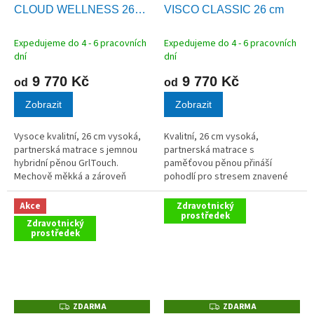
CLOUD WELLNESS 26
VISCO CLASSIC 26 cm
R
R
M
M
cm
A
A
Expedujeme do 4 - 6 pracovních
Expedujeme do 4 - 6 pracovních
dní
dní
9 770 Kč
9 770 Kč
od
od
Zobrazit
Zobrazit
Vysoce kvalitní, 26 cm vysoká,
Kvalitní, 26 cm vysoká,
partnerská matrace s jemnou
partnerská matrace s
hybridní pěnou GrlTouch.
paměťovou pěnou přináší
Mechově měkká a zároveň
pohodlí pro stresem znavené
pružná a vzdušná matrace pro
tělo,odlehčení kloubů a celého
spánek bez přehřívání. Vaše
pohybového aparátu.
Akce
Zdravotnický
tělo se bude vznášet jako na
prostředek
Zdravotnický
obláčku....
prostředek
ZDARMA
ZDARMA
Z
Z