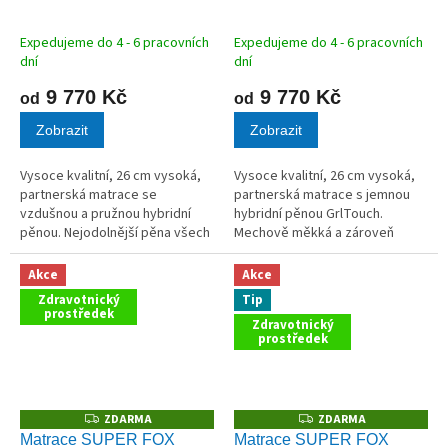
M
M
A
A
Expedujeme do 4 - 6 pracovních
Expedujeme do 4 - 6 pracovních
dní
dní
9 770 Kč
9 770 Kč
od
od
Zobrazit
Zobrazit
Vysoce kvalitní, 26 cm vysoká,
Vysoce kvalitní, 26 cm vysoká,
partnerská matrace se
partnerská matrace s jemnou
vzdušnou a pružnou hybridní
hybridní pěnou GrlTouch.
pěnou. Nejodolnější pěna všech
Mechově měkká a zároveň
dob. Vhodná pro ty, kdo se potí
pružná a vzdušná matrace pro
a pro mladistvé. Pokud nejste
spánek bez přehřívání. Vaše
Akce
Akce
příznivci paměťových matrací
tělo se bude vznášet jako na
Zdravotnický
Tip
a...
obláčku.
prostředek
Zdravotnický
prostředek
ZDARMA
ZDARMA
Z
Z
D
D
Matrace SUPER FOX
Matrace SUPER FOX
A
A