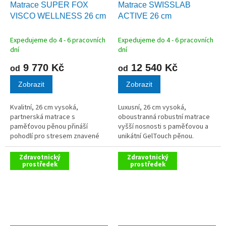
D
D
Matrace SUPER FOX
Matrace SWISSLAB
A
A
VISCO WELLNESS 26 cm
ACTIVE 26 cm
R
R
M
M
A
A
Expedujeme do 4 - 6 pracovních
Expedujeme do 4 - 6 pracovních
dní
dní
9 770 Kč
12 540 Kč
od
od
Zobrazit
Zobrazit
Kvalitní, 26 cm vysoká,
Luxusní, 26 cm vysoká,
partnerská matrace s
oboustranná robustní matrace
paměťovou pěnou přináší
vyšší nosnosti s paměťovou a
pohodlí pro stresem znavené
unikátní GelTouch pěnou.
tělo,odlehčení kloubů a celého
pohybového aparátu. Jemná
Zdravotnický
Zdravotnický
masážní profilace Wellness
prostředek
prostředek
zpříjemňuje celkový spánek.