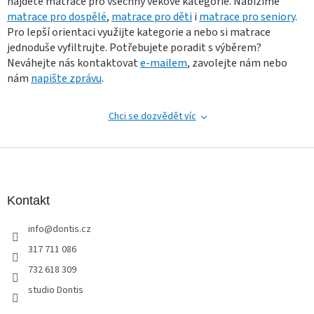
najdete matrace pro všechny věkové kategorie. Nabízíme
a
matrace pro dospělé
,
matrace pro děti
i
matrace pro seniory
.
c
Pro lepší orientaci využijte kategorie a nebo si matrace
í
jednoduše vyfiltrujte. Potřebujete poradit s výběrem?
p
r
Neváhejte nás kontaktovat
e-mailem
, zavolejte nám nebo
v
nám
napište zprávu
.
k
y
v
Chci se dozvědět víc
ý
p
Z
i
s
á
u
p
a
Kontakt
t
info
@
dontis.cz
í
317 711 086
732 618 309
studio Dontis