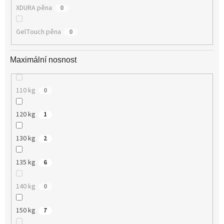
XDURA pěna
0
GelTouch pěna
0
Maximální nosnost
110 kg
0
120 kg
1
130 kg
2
135 kg
6
140 kg
0
150 kg
7