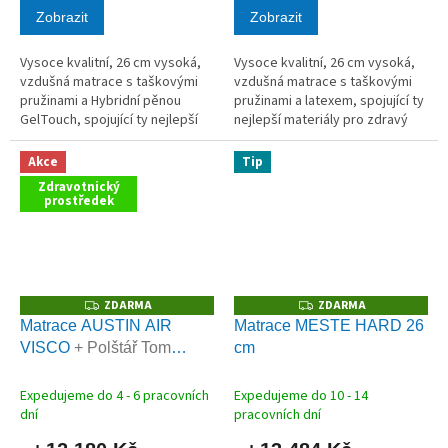
Zobrazit
Zobrazit
Vysoce kvalitní, 26 cm vysoká,
Vysoce kvalitní, 26 cm vysoká,
vzdušná matrace s taškovými
vzdušná matrace s taškovými
pružinami a Hybridní pěnou
pružinami a latexem, spojující ty
GelTouch, spojující ty nejlepší
nejlepší materiály pro zdravý
materiály pro zdravý spánek.
spánek. AKCE polštář Tom
AKCE polštář Tom Kokos
Kokos ZDARMA
Akce
Tip
ZDARMA
Zdravotnický
prostředek
ZDARMA
ZDARMA
Z
Z
D
D
Matrace AUSTIN AIR
Matrace MESTE HARD 26
A
A
VISCO
+ Polštář Tom
cm
R
R
M
M
Carbon zdarma
A
A
Expedujeme do 4 - 6 pracovních
Expedujeme do 10 - 14
dní
pracovních dní