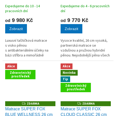
A
A
Expedujeme do 10 - 14
Expedujeme do 4 - 6 pracovních
pracovních dní
dní
9 980 Kč
9 770 Kč
od
od
Zobrazit
Zobrazit
Luxusní taštičková matrace
Vysoce kvalitní, 26 cm vysoká,
s visko pěnou
partnerská matrace se
s antibakteriálními účinky na
vzdušnou a pružnou hybridní
bázi stříbra a mimořádně
pěnou. Nejodolnější pěna všech
prodyšnou HR studenou pěnou
dob. Vhodná pro ty, kdo se potí
EUCAFEEL nové generace. Velmi
a pro mladistvé. Pokud nejste
Akce
Akce
prodyšná pěti-zónová matrace
příznivci paměťových matrací
Zdravotnický
Novinka
z nejnovějších...
a...
prostředek
Tip
Zdravotnický
prostředek
ZDARMA
ZDARMA
Z
Z
D
D
Matrace SUPER FOX
Matrace SUPER FOX
A
A
BLUE WELLNESS 26 cm
CLOUD CLASSIC 26 cm
R
R