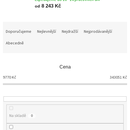
8 243 Kč
od
Ř
a
Doporučujeme
Nejlevnější
Nejdražší
Nejprodávanější
z
Abecedně
e
n
í
p
Cena
r
o
9770
Kč
343051
Kč
d
u
k
t
ů
Na skladě
0