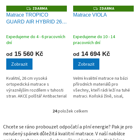
ZDARMA
ZDARMA
Z
Z
D
D
Matrace TROPICO
Matrace VIOLA
A
A
GUARD AIR HYBRID 26
R
R
M
M
cm
+ Polštář Antibacterial
A
A
Gel zdarma
Expedujeme do 4 - 6 pracovních
Expedujeme do 10 - 14
dní
pracovních dní
15 560 Kč
14 694 Kč
od
od
Zobrazit
Zobrazit
Kvalitní, 26 cm vysoká
Velmi kvalitní matrace na bázi
ortopedická matrace s
přírodních materiálů pro
výraznějším rozdílem v tuhosti
všechny, kteří rádi leží na tuhé
stran. AKCE polštář Antibacterial
matraci. Koňská žíně, sisal,
Gel ZDARMA
bavlna, vlna, velbloudí vlna
a latex se postarají o dokonalé
24
položek celkem
O
odvádění vlhkosti a...
v
l
Chcete se ráno probouzet odpočatí a plní energie? Pak je pro
á
nerušený spánek důležitá kvalitní matrace. V naší nabídce
d