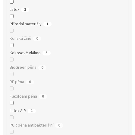
Latex
1
Přírodní materiály
1
Koňská žíně
0
Kokosové vlákno
3
BioGreen pěna
0
RE pěna
0
Flexifoam pěna
0
Latex AIR
1
PUR pěna antibakteriální
0