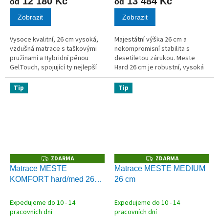
12 180 Kč
13 484 Kč
od
od
Zobrazit
Zobrazit
Vysoce kvalitní, 26 cm vysoká,
Majestátní výška 26 cm a
vzdušná matrace s taškovými
nekompromisní stabilita s
pružinami a Hybridní pěnou
desetiletou zárukou. Meste
GelTouch, spojující ty nejlepší
Hard 26 cm je robustní, vysoká
materiály pro zdravý spánek.
matrace navržená pro ty, kteří
AKCE polštář Tom Kokos
vyžadují tuhou oporu a
Tip
Tip
ZDARMA
maximální komfort při vstávání.
Jádro z...
ZDARMA
ZDARMA
Z
Z
D
D
Matrace MESTE
Matrace MESTE MEDIUM
A
A
KOMFORT hard/med 26
26 cm
R
R
M
M
cm
A
A
Expedujeme do 10 - 14
Expedujeme do 10 - 14
pracovních dní
pracovních dní