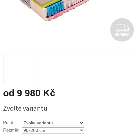
Z
ZDARMA
D
A
R
M
A
od
9 980 Kč
Měrná
Zvolte variantu
cena:
Potah
Rozměr