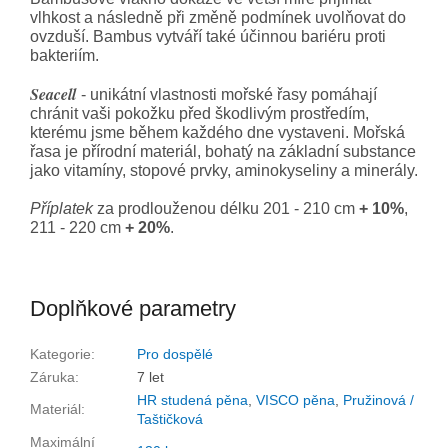
vlhkost a následně při změně podmínek uvolňovat do
ovzduší. Bambus vytváří také účinnou bariéru proti
bakteriím.
Seacell
- unikátní vlastnosti mořské řasy pomáhají
chránit vaši pokožku před škodlivým prostředím,
kterému jsme během každého dne vystaveni. Mořská
řasa je přírodní materiál, bohatý na základní substance
jako vitamíny, stopové prvky, aminokyseliny a minerály.
Příplatek
za prodlouženou délku 201 - 210 cm
+ 10%
,
211 - 220 cm
+ 20%
.
Doplňkové parametry
Kategorie
:
Pro dospělé
Záruka
:
7 let
HR studená pěna
,
VISCO pěna
,
Pružinová /
Materiál
:
Taštičková
Maximální