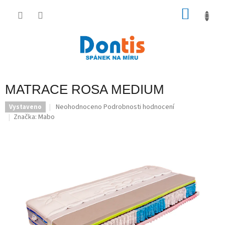
Přejít
na
NÁKU
obsah
KOŠÍK
MATRACE ROSA MEDIUM
Průměrné
Neohodnoceno
Podrobnosti hodnocení
Vystaveno
hodnocení
Značka:
Mabo
produktu
je
0,0
z
5
hvězdiček.