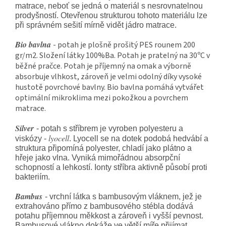
matrace, neboť se jedná o materiál s nesrovnatelnou
prodyšností. Otevřenou strukturou tohoto materiálu lze
při správném sešití mírně vidět jádro matrace.
Bio bavlna
- potah je plošně prošitý PES rounem 200
gr/m2. Složení látky 100%Ba. Potah je pratelný na 30ºC v
běžné pračce. Potah je příjemný na omak a výborně
absorbuje vlhkost, zároveň je velmi odolný díky vysoké
hustotě povrchové bavlny. Bio bavlna pomáhá vytvářet
optimální mikroklima mezi pokožkou a povrchem
matrace.
Silver
- potah s stříbrem je vyroben polyesteru a
lyocell
viskózy -
. Lyocell se na dotek podobá hedvábí a
struktura připomíná polyester, chladí jako plátno a
hřeje jako vlna. Vyniká mimořádnou absorpční
schopností a lehkostí. Ionty stříbra aktivně působí proti
bakteriím.
Bambus
- vrchní látka s bambusovým vláknem, jež je
extrahováno přímo z bambusového stébla dodává
potahu příjemnou měkkost a zároveň i vyšší pevnost.
Bambusové vlákno dokáže ve větší míře přijímat