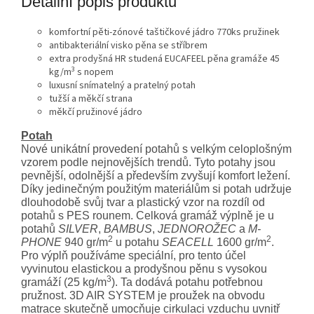
Detailní popis produktu
komfortní pěti-zónové taštičkové jádro 770ks pružinek
antibakteriální visko pěna se stříbrem
extra prodyšná HR studená EUCAFEEL pěna gramáže 45
3
kg/m
s nopem
luxusní snímatelný a pratelný potah
tužší a měkčí strana
měkčí pružinové jádro
Potah
Nové unikátní provedení potahů s velkým celoplošným
vzorem podle nejnovějších trendů. Tyto potahy jsou
pevnější, odolnější a především zvyšují komfort ležení.
Díky jedinečným použitým materiálům si potah udržuje
dlouhodobě svůj tvar a plastický vzor na rozdíl od
potahů s PES rounem. Celková gramáž výplně je u
potahů
SILVER
,
BAMBUS
,
JEDNOROŽEC
a
M-
2
2
PHONE
940 gr/m
u potahu
SEACELL
1600 gr/m
.
Pro výplň používáme speciální, pro tento účel
vyvinutou elastickou a prodyšnou pěnu s vysokou
3
gramáží (25 kg/m
). Ta dodává potahu potřebnou
pružnost. 3D AIR SYSTEM je proužek na obvodu
matrace skutečně umocňuje cirkulaci vzduchu uvnitř