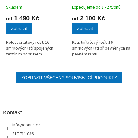
A
A
Skladem
Expedujeme do 1 - 2 týdnů
1 490 Kč
2 100 Kč
od
od
Zobrazit
Zobrazit
Rolovací laťový rošt. 16
Kvalitní laťový rošt. 16
smrkových laťí spojených
smrkových latí připevněných na
textilním popruhem.
pevném rámu.
ZOBRAZIT VŠECHNY SOUVISEJÍCÍ PRODUKTY
Z
á
p
a
Kontakt
t
info
@
dontis.cz
í
317 711 086