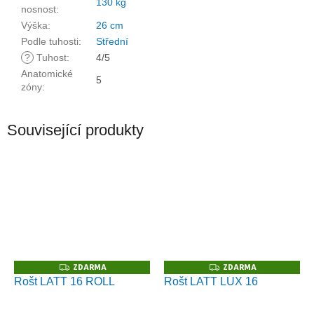
130 kg
nosnost
:
Výška
:
26 cm
Podle tuhosti
:
Střední
?
Tuhost
:
4/5
Anatomické
5
zóny
:
Související produkty
ZDARMA
ZDARMA
Z
Z
D
D
Rošt LATT 16 ROLL
Rošt LATT LUX 16
A
A
R
R
M
M