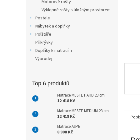
Motorové rošty
n
Výklopné rošty s úložným prostorem
e
Postele
l
Nábytek a doplňky
Polštáře
Přikrývky
Doplňky k matracím
Výprodej
Top 6 produktů
Matrace MESTE HARD 23 cm
12 418 Kč
Matrace MESTE MEDIUM 23 cm
12 418 Kč
Popi
Matrace ASPE
8 908 Kč
Det