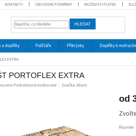
KONTAKTY
OBCHODNÍ PODMÍNKY
MOŽNOSTI PLATBY
SLU
HLEDAT
 a doplňky
Polštáře
Přikrývky
Doplňky k matrací
LEX EXTRA
T PORTOFLEX EXTRA
né
noceno
Podrobnosti hodnocení
Značka:
Ahorn
ní
u
od
Měrná
Zvolt
cena:
ek.
Rozměr