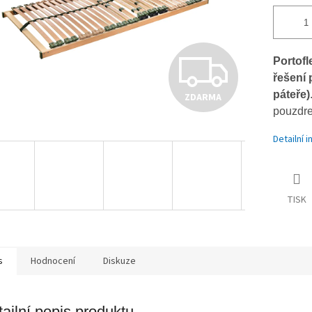
Z
Portofl
řešení 
páteře)
ZDARMA
D
pouzdre
Detailní 
A
TISK
R
M
s
Hodnocení
Diskuze
ailní popis produktu