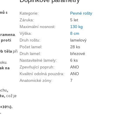
mů s
Kategorie
:
Pevné rošty
Záruka
:
5 let
Maximální nosnost
:
130 kg
Výška
:
8 cm
a ramena
.
 proti
Druh roštu
:
lamelový
Počet lamel
:
28 ks
yb těla
při
Druh lamel
:
březové
Nastavitelné lamely
:
6 ks
oku.
Zpevňující popruh
:
ANO
lak na
Kvalitní odolná pouzdra
:
ANO
Anatomické zóny
:
7
achu
,
štu,
což je
(+30%).
.