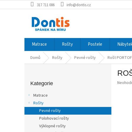
Přejít
317 711 086
info@dontis.cz
na
obsah
Matrace
Rošty
Postele
Nábytek
Domů
Rošty
Pevné rošty
Rošt PORTOF
P
ROŠ
o
Přeskočit
s
Průměr
Neohod
kategorie
Kategorie
t
hodnoce
r
produkt
Matrace
a
je
Rošty
0,0
n
z
Pevné rošty
n
5
í
Polohovací rošty
hvězdič
p
Výklopné rošty
a