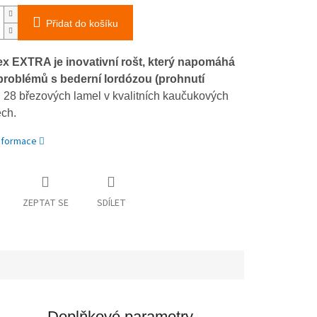
Přidat do košíku
ex EXTRA je inovativní rošt, který napomáhá
problémů s bederní lordózou (prohnutí
. 28 březových lamel v kvalitních kaučukových
ch.
informace
ZEPTAT SE
SDÍLET
Doplňkové parametry