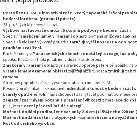
A
Portoflex EXTRA je inovativní rošt, který napomáhá řešení problé
bederní lordózou (prohnutí páteře).
28. pružných březových lamel.
Výškové nastavovače umožní 5 stupňů podpory v bederní části.
Speciální
změkčení lamel v ramenní oblasti
pomáhá
snižovat tlak n
Speciálně uložená výkyvná pouzdra
zaručují vyšší nosnost a odolnost
prudkému zatížení.
Pružné lamely v
7 anatomických zónách se natáčejí a reagují na poh
spánku. Každá část těla je tak individuálně podepřena.
Změkčení v ramenní oblasti
je správnou oporou páteře při spánku na b
Vrtané lamely v ramenní oblasti
zajišťují nižší tuhost a
zmírňují tak t
ramena.
Středový popruh zajišťuje vysokou stabilitu a nosnost roštu.
Posuvnými objímkami lze nastavit
individuální tuhost v bederní části.
Lamely opatřené fólií
mají schopnost zachytávat pod matrací méně pr
zamezují zatrhávání potahu a přenášení vlhkosti z matrace do ro
plus, které
ocení především lidé s alergií.
Možnost dodání prodloužené varianty 210 cm (+15%) nebo 220 cm 
Možnost dodání roštu i v atypických rozměrech (cena na vyžádání)
Rošt od českého výrobce.