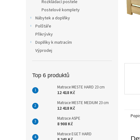
Rozkládací postele
n
Postelové komplety
e
Nábytek a doplňky
l
Polštáře
Přikrývky
Doplňky k matracím
Výprodej
Top 6 produktů
Matrace MESTE HARD 23 cm
12 418 Kč
Matrace MESTE MEDIUM 23 cm
12 418 Kč
Popi
Matrace ASPE
8 908 Kč
Matrace EGET HARD
Det
8 243 Kč