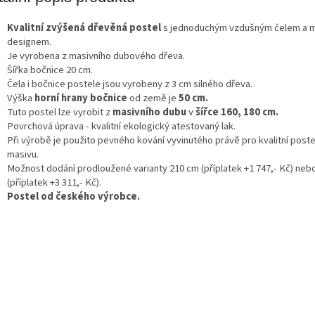
A
Kvalitní zvýšená dřevěná postel
s jednoduchým vzdušným čelem a 
designem.
Je vyrobena z masivního dubového dřeva.
Šířka bočnice 20 cm.
Čela i bočnice postele jsou vyrobeny z 3 cm silného dřeva.
Výška
horní hrany bočnice
od země je
50 cm.
Tuto postel lze vyrobit z
masivního dubu
v
šířce 160, 180 cm.
Povrchová úprava - kvalitní ekologický atestovaný lak.
Při výrobě je použito pevného kování vyvinutého právě pro kvalitní poste
masivu.
Možnost dodání prodloužené varianty 210 cm (příplatek +1 747,- Kč) neb
(příplatek +3 311,- Kč).
Postel od českého výrobce.