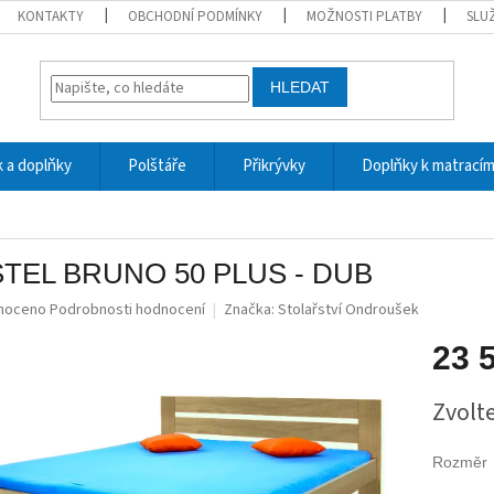
KONTAKTY
OBCHODNÍ PODMÍNKY
MOŽNOSTI PLATBY
SLU
HLEDAT
 a doplňky
Polštáře
Přikrývky
Doplňky k matrací
TEL BRUNO 50 PLUS - DUB
né
noceno
Podrobnosti hodnocení
Značka:
Stolařství Ondroušek
ní
u
23 
Měrná
Zvolt
cena:
ek.
Rozměr