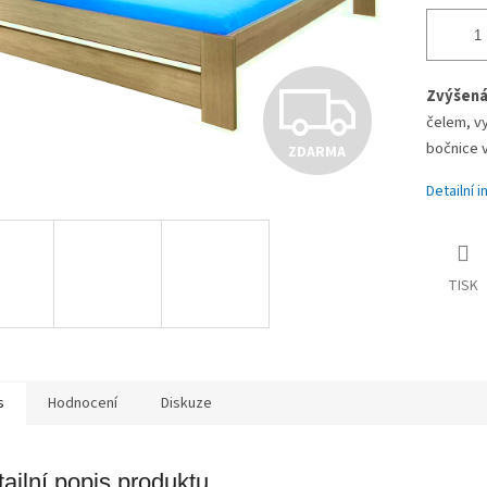
Z
Zvýšen
čelem, v
bočnice 
ZDARMA
D
Detailní 
A
TISK
R
M
s
Hodnocení
Diskuze
ailní popis produktu