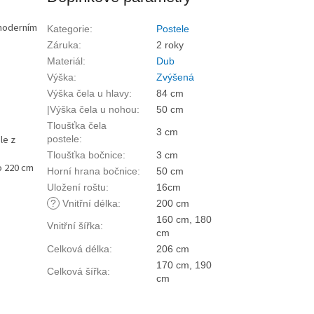
moderním
Kategorie
:
Postele
Záruka
:
2 roky
Materiál
:
Dub
Výška
:
Zvýšená
Výška čela u hlavy
:
84 cm
|Výška čela u nohou
:
50 cm
Tloušťka čela
3 cm
le z
postele
:
Tloušťka bočnice
:
3 cm
o 220 cm
Horní hrana bočnice
:
50 cm
Uložení roštu
:
16cm
?
Vnitřní délka
:
200 cm
160 cm, 180
Vnitřní šířka
:
cm
Celková délka
:
206 cm
170 cm, 190
Celková šířka
:
cm