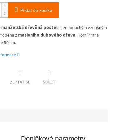
Přidat do košíku
á
manželská dřevěná postel
s jednoduchým vzdušným
yrobena z
masivního dubového dřeva
. Horní hrana
ve 50 cm.
informace
ZEPTAT SE
SDÍLET
Doplňkové parametry