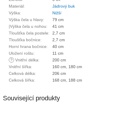
Materiál
:
Jádrový buk
Výška
:
Nižší
Výška čela u hlavy
:
79 cm
|Výška čela u nohou
:
41 cm
Tloušťka čela postele
:
2,7 cm
Tloušťka bočnice
:
2,7 cm
Horní hrana bočnice
:
40 cm
Uložení roštu
:
11 cm
?
Vnitřní délka
:
200 cm
Vnitřní šířka
:
160 cm, 180 cm
Celková délka
:
206 cm
Celková šířka
:
168 cm, 188 cm
Související produkty