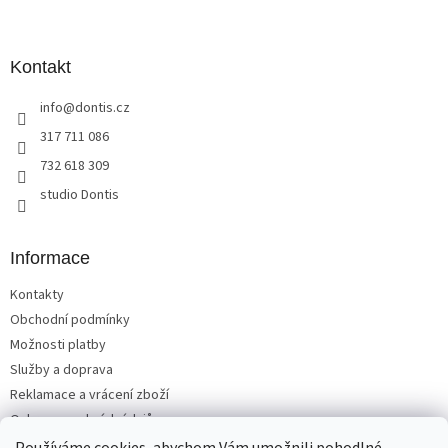
Z
á
p
a
Kontakt
t
info
@
dontis.cz
í
317 711 086
732 618 309
studio Dontis
Informace
Kontakty
Obchodní podmínky
Možnosti platby
Služby a doprava
Reklamace a vrácení zboží
Ochrana osobních údajů