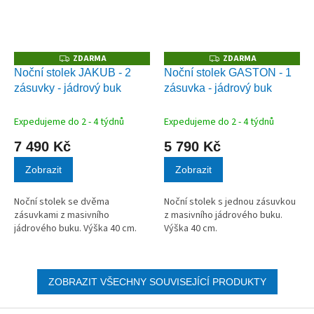
ZDARMA
ZDARMA
Z
Z
D
D
Noční stolek JAKUB - 2
Noční stolek GASTON - 1
A
A
zásuvky - jádrový buk
zásuvka - jádrový buk
R
R
M
M
A
A
Expedujeme do 2 - 4 týdnů
Expedujeme do 2 - 4 týdnů
7 490 Kč
5 790 Kč
Zobrazit
Zobrazit
Noční stolek se dvěma
Noční stolek s jednou zásuvkou
zásuvkami z masivního
z masivního jádrového buku.
jádrového buku. Výška 40 cm.
Výška 40 cm.
ZOBRAZIT VŠECHNY SOUVISEJÍCÍ PRODUKTY