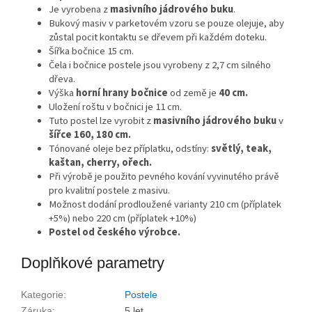
Je vyrobena z
masivního jádrového buku
.
Bukový masiv v parketovém vzoru se pouze olejuje, aby
zůstal pocit kontaktu se dřevem při každém doteku.
Šířka bočnice 15 cm.
Čela i bočnice postele jsou vyrobeny z 2,7 cm silného
dřeva.
Výška
horní hrany bočnice
od země je
40 cm.
Uložení roštu v bočnici je 11 cm.
Tuto postel lze vyrobit z
masivního jádrového buku
v
šířce 160, 180 cm.
Tónované oleje bez příplatku, odstíny:
světlý, teak,
kaštan, cherry, ořech.
Při výrobě je použito pevného kování vyvinutého právě
pro kvalitní postele z masivu.
Možnost dodání prodloužené varianty 210 cm (příplatek
+5%) nebo 220 cm (příplatek +10%)
Postel od českého výrobce.
Doplňkové parametry
Kategorie
:
Postele
Záruka
:
5 let