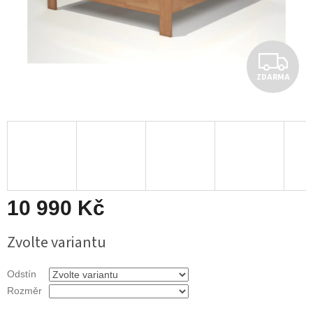
Z
ZDARMA
D
A
R
M
A
10 990 Kč
Měrná
Zvolte variantu
cena:
Odstín
Rozměr