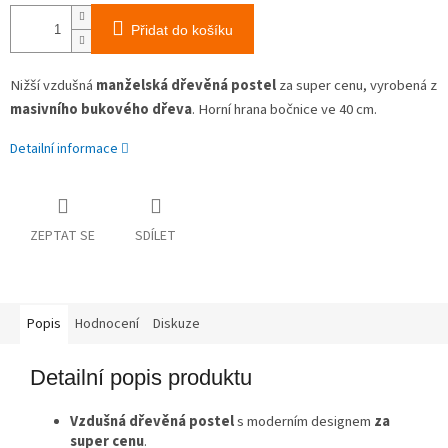
Přidat do košíku
Nižší vzdušná
manželská dřevěná postel
za super cenu, vyrobená z
masivního bukového dřeva
. Horní hrana bočnice ve 40 cm.
Detailní informace
ZEPTAT SE
SDÍLET
Popis
Hodnocení
Diskuze
Detailní popis produktu
Vzdušná dřevěná postel
s moderním designem
za
super cenu
.