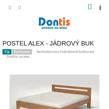
Přejít
na
NÁKU
obsah
KOŠÍK
POSTEL ALEX - JÁDROVÝ BUK
Průměrné
Neohodnoceno
Podrobnosti hodnocení
Tip
Vystaveno
hodnocení
Značka:
Lucatec
produktu
je
0,0
z
5
hvězdiček.