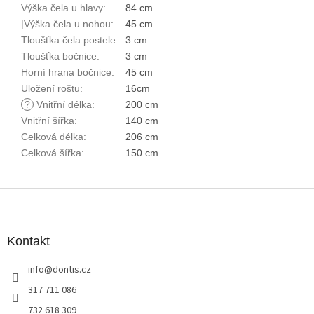
Výška čela u hlavy
:
84 cm
|Výška čela u nohou
:
45 cm
Tloušťka čela postele
:
3 cm
Tloušťka bočnice
:
3 cm
Horní hrana bočnice
:
45 cm
Uložení roštu
:
16cm
?
Vnitřní délka
:
200 cm
Vnitřní šířka
:
140 cm
Celková délka
:
206 cm
Celková šířka
:
150 cm
Z
á
p
a
Kontakt
t
info
@
dontis.cz
í
317 711 086
732 618 309