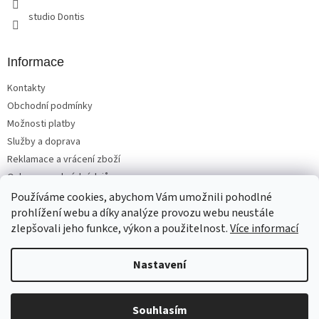
studio Dontis
Informace
Kontakty
Obchodní podmínky
Možnosti platby
Služby a doprava
Reklamace a vrácení zboží
Ochrana osobních údajů
Používáme cookies, abychom Vám umožnili pohodlné
prohlížení webu a díky analýze provozu webu neustále
zlepšovali jeho funkce, výkon a použitelnost.
Více informací
Vytvořil Shoptet
Nastavení
Copyright 2026
Matrace, postele, nábytek Benešov
. Všechna
Souhlasím
práva vyhrazena.
Upravit nastavení cookies