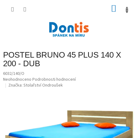
Přejít
na
NÁKU
obsah
KOŠÍK
POSTEL BRUNO 45 PLUS 140 X
200 - DUB
6032/140/O
Průměrné
Neohodnoceno
Podrobnosti hodnocení
hodnocení
Značka:
Stolařství Ondroušek
produktu
je
0,0
z
5
hvězdiček.