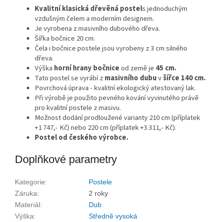
Kvalitní klasická dřevěná postel
s jednoduchým
vzdušným čelem a moderním designem.
Je vyrobena z masivního dubového dřeva.
Šířka bočnice 20 cm.
Čela i bočnice postele jsou vyrobeny z 3 cm silného
dřeva.
Výška
horní hrany bočnice
od země je
45 cm.
Tato postel se vyrábí z
masivního dubu
v
šířce 140 cm.
Povrchová úprava - kvalitní ekologický atestovaný lak.
Při výrobě je použito pevného kování vyvinutého právě
pro kvalitní postele z masivu.
Možnost dodání prodloužené varianty 210 cm (příplatek
+1 747,- Kč) nebo 220 cm (příplatek +3 311,- Kč).
Postel od českého výrobce.
Doplňkové parametry
Kategorie
:
Postele
Záruka
:
2 roky
Materiál
:
Dub
Výška
:
Středně vysoká