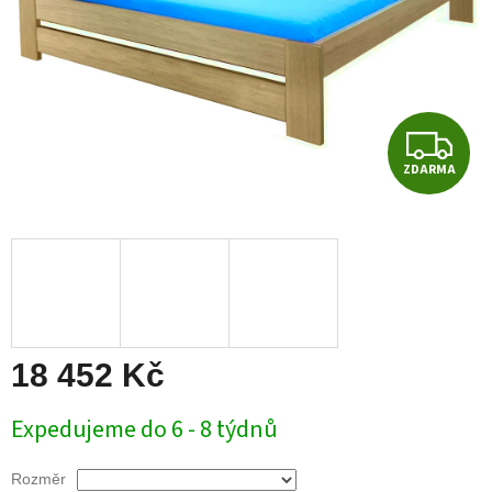
Z
ZDARMA
D
A
R
M
A
18 452 Kč
Měrná
Expedujeme do 6 - 8 týdnů
cena:
Rozměr