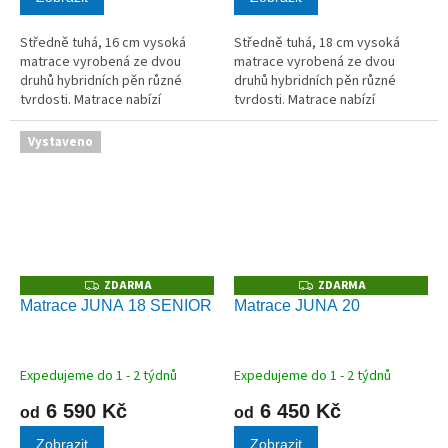
Středně tuhá, 16 cm vysoká
Středně tuhá, 18 cm vysoká
matrace vyrobená ze dvou
matrace vyrobená ze dvou
druhů hybridních pěn různé
druhů hybridních pěn různé
tvrdosti. Matrace nabízí
tvrdosti. Matrace nabízí
možnost volby měkčí nebo tužší
možnost volby měkčí nebo tužší
strany.
strany.
Vystaveno
ZDARMA
ZDARMA
Z
Z
D
D
Matrace JUNA 18 SENIOR
Matrace JUNA 20
A
A
R
R
M
M
A
A
Expedujeme do 1 - 2 týdnů
Expedujeme do 1 - 2 týdnů
6 590 Kč
6 450 Kč
od
od
Zobrazit
Zobrazit