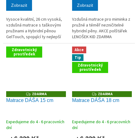
Zobrazit
Zobrazit
Vysoce kvalitní, 26 cm vysoká,
Vzdušná matrace pro miminka z
vzdušná matrace s taškovými
pružné a téměř nezničitelné
pružinami a Hybridní pěnou
hybridní pěny. AKCE polštářek
GelTouch, spojující ty nejlepší
LENOŠEK KID ZDARMA
materiály pro zdravý spánek.
AKCE polštář Tom Kokos
Zdravotnický
Akce
ZDARMA
prostředek
Tip
Zdravotnický
prostředek
ZDARMA
ZDARMA
Z
Z
D
D
Matrace DÁŠA 15 cm
Matrace DÁŠA 18 cm
A
A
R
R
M
M
A
A
Expedujeme do 4 - 6 pracovních
Expedujeme do 4 - 6 pracovních
dní
dní