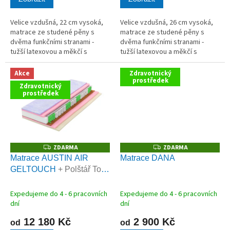
Velice vzdušná, 22 cm vysoká,
Velice vzdušná, 26 cm vysoká,
matrace ze studené pěny s
matrace ze studené pěny s
dvěma funkčními stranami -
dvěma funkčními stranami -
tužší latexovou a měkčí s
tužší latexovou a měkčí s
paměťovou pěnou.
paměťovou pěnou.
Akce
Zdravotnický
prostředek
Zdravotnický
prostředek
ZDARMA
ZDARMA
Z
Z
D
D
Matrace AUSTIN AIR
Matrace DANA
A
A
GELTOUCH
+ Polštář Tom
R
R
M
M
Carbon zdarma
A
A
Expedujeme do 4 - 6 pracovních
Expedujeme do 4 - 6 pracovních
dní
dní
12 180 Kč
2 900 Kč
od
od