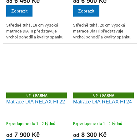
6 450 Kč
6 900 Kč
od
od
Zobrazit
Zobrazit
Středně tuhá, 18 cm vysoká
Středně tuhá, 20 cm vysoká
matrace DIA HI představuje
matrace Dia Hi představuje
vrchol pohodlí a kvality spánku.
vrchol pohodlí a kvality spánku.
ZDARMA
ZDARMA
Z
Z
D
D
Matrace DIA RELAX HI 22
Matrace DIA RELAX HI 24
A
A
R
R
M
M
A
A
Expedujeme do 1 - 2 týdnů
Expedujeme do 1 - 2 týdnů
7 900 Kč
8 300 Kč
od
od