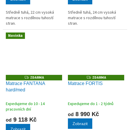
Středně tuhá, 22 cm vysoká
Středně tuhá, 24 cm vysoká
matrace s rozdílnou tuhostí
matrace s rozdílnou tuhostí
stran.
stran.
Novinka
ZDARMA
ZDARMA
Z
Z
D
D
Matrace FANTANA
Matrace FORTIS
A
A
hard/med
R
R
M
M
A
A
Expedujeme do 10 - 14
Expedujeme do 1 - 2 týdnů
pracovních dní
8 990 Kč
od
9 118 Kč
od
Zobrazit
Zobrazit