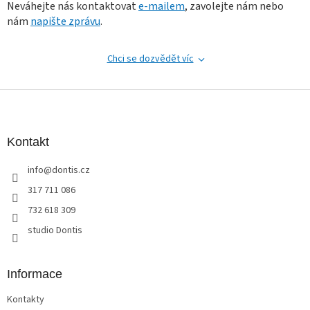
Neváhejte nás kontaktovat
e-mailem
, zavolejte nám nebo
y
v
nám
napište zprávu
.
ý
p
i
Chci se dozvědět víc
s
u
Z
á
p
a
Kontakt
t
info
@
dontis.cz
í
317 711 086
732 618 309
studio Dontis
Informace
Kontakty