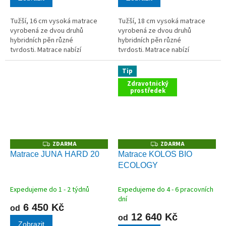
Tužší, 16 cm vysoká matrace
Tužší, 18 cm vysoká matrace
vyrobená ze dvou druhů
vyrobená ze dvou druhů
hybridních pěn různé
hybridních pěn různé
tvrdosti. Matrace nabízí
tvrdosti. Matrace nabízí
možnost volby měkčí nebo tužší
možnost volby měkčí nebo tužší
strany.
strany.
Tip
Zdravotnický
prostředek
ZDARMA
ZDARMA
Z
Z
D
D
Matrace JUNA HARD 20
Matrace KOLOS BIO
A
A
ECOLOGY
R
R
M
M
A
A
Expedujeme do 1 - 2 týdnů
Expedujeme do 4 - 6 pracovních
dní
6 450 Kč
od
12 640 Kč
od
Zobrazit