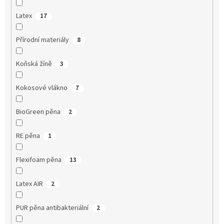
Latex
17
Přírodní materiály
8
Koňská žíně
3
Kokosové vlákno
7
BioGreen pěna
2
RE pěna
1
Flexifoam pěna
13
Latex AIR
2
PUR pěna antibakteriální
2