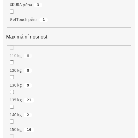
XDURA pěna
3
GelTouch pěna
2
Maximální nosnost
110 kg
0
120 kg
8
130 kg
9
135 kg
21
140 kg
2
150 kg
16