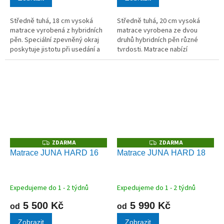
Středně tuhá, 18 cm vysoká
Středně tuhá, 20 cm vysoká
matrace vyrobená z hybridních
matrace vyrobena ze dvou
pěn. Speciální zpevněný okraj
druhů hybridních pěn různé
poskytuje jistotu při usedání a
tvrdosti. Matrace nabízí
vstávání.
možnost volby měkčí nebo tužší
strany.
ZDARMA
ZDARMA
Z
Z
D
D
Matrace JUNA HARD 16
Matrace JUNA HARD 18
A
A
R
R
M
M
A
A
Expedujeme do 1 - 2 týdnů
Expedujeme do 1 - 2 týdnů
5 500 Kč
5 990 Kč
od
od
Zobrazit
Zobrazit