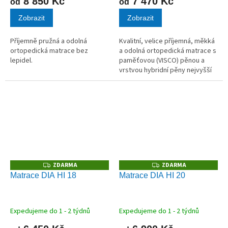
8 850 Kč
7 470 Kč
od
od
Zobrazit
Zobrazit
Příjemně pružná a odolná
Kvalitní, velice příjemná, měkká
ortopedická matrace bez
a odolná ortopedická matrace s
lepidel.
paměťovou (VISCO) pěnou a
vrstvou hybridní pěny nejvyšší
kvality.
ZDARMA
ZDARMA
Z
Z
D
D
Matrace DIA HI 18
Matrace DIA HI 20
A
A
R
R
M
M
A
A
Expedujeme do 1 - 2 týdnů
Expedujeme do 1 - 2 týdnů