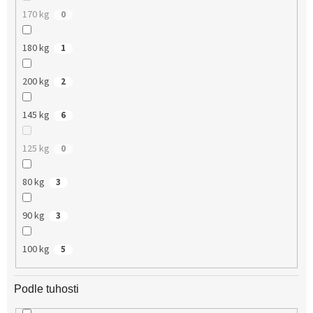
170 kg
0
180 kg
1
200 kg
2
145 kg
6
125 kg
0
80 kg
3
90 kg
3
100 kg
5
Podle tuhosti