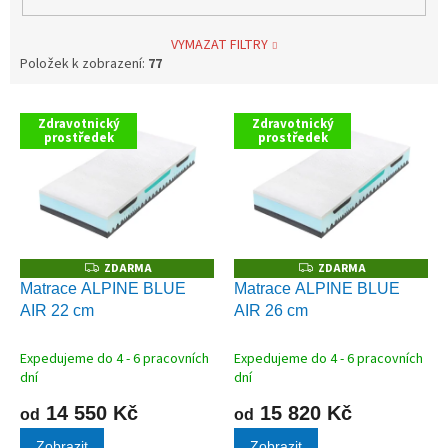
VYMAZAT FILTRY
Položek k zobrazení:
77
V
Zdravotnický
Zdravotnický
ý
prostředek
prostředek
p
i
s
p
r
o
ZDARMA
ZDARMA
Z
Z
D
D
d
Matrace ALPINE BLUE
Matrace ALPINE BLUE
A
A
u
AIR 22 cm
AIR 26 cm
R
R
M
M
k
A
A
t
Expedujeme do 4 - 6 pracovních
Expedujeme do 4 - 6 pracovních
ů
dní
dní
14 550 Kč
15 820 Kč
od
od
Zobrazit
Zobrazit