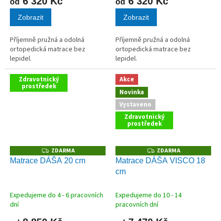
6 320 Kč
6 320 Kč
od
od
Zobrazit
Zobrazit
Příjemně pružná a odolná
Příjemně pružná a odolná
ortopedická matrace bez
ortopedická matrace bez
lepidel.
lepidel.
Zdravotnický
Akce
prostředek
Novinka
Vystaveno
Zdravotnický
prostředek
ZDARMA
ZDARMA
Z
Z
D
D
Matrace DÁŠA 20 cm
Matrace DÁŠA VISCO 18
A
A
cm
R
R
M
M
A
A
Expedujeme do 4 - 6 pracovních
Expedujeme do 10 - 14
dní
pracovních dní