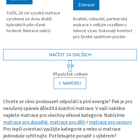
Zobrazit
Tužší, 20 cm vysoká matrace
vyrobena ze dvou druhů
Kvalitní, robustní, partnerská
hybridních pěn různé
matrace s velkým rozdílem v
tvrdosti. Matrace nabízí
tuhosti stran. Dokonalý komfort
možnost volby měkčí nebo tužší
pro široké spektrum postav.
strany.
NAČÍST 24 DALŠÍCH
S
1
4
t
O
r
77
položek celkem
v
á
l
NAHORU
n
á
k
o
d
v
a
Chcete se ráno probouzet odpočatí a plní energie? Pak je pro
á
c
nerušený spánek důležitá kvalitní matrace. V naší nabídce
n
í
najdete matrace pro všechny věkové kategorie. Nabízíme
í
p
matrace pro dospělé
,
matrace pro děti
i
matrace pro seniory
.
r
Pro lepší orientaci využijte kategorie a nebo si matrace
v
jednoduše vyfiltrujte. Potřebujete poradit s výběrem?
k