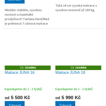
Tuhá 24 cm vysoká matrace s
Hledáte stabilitu, vysokou
vysokou nosností až 180 kg.
nosnost a maximální
prodyšnost? Fantana Hard/Med
je prémiová 7-zónová matrace
ze studených HR pěn o extrémní
hustotě 50 kg/m³. Nabízí ideální
řešení pro milovníky tužšího
lůžka,...
ZDARMA
ZDARMA
Z
Z
D
D
Matrace JUNA 16
Matrace JUNA 18
A
A
R
R
M
M
A
A
Expedujeme do 1 - 2 týdnů
Expedujeme do 1 - 2 týdnů
5 500 Kč
5 990 Kč
od
od
Zobrazit
Zobrazit