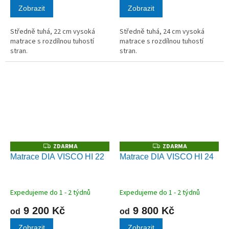
Zobrazit
Zobrazit
Středně tuhá, 22 cm vysoká
Středně tuhá, 24 cm vysoká
matrace s rozdílnou tuhostí
matrace s rozdílnou tuhostí
stran.
stran.
ZDARMA
ZDARMA
Z
Z
D
D
Matrace DIA VISCO HI 22
Matrace DIA VISCO HI 24
A
A
R
R
M
M
A
A
Expedujeme do 1 - 2 týdnů
Expedujeme do 1 - 2 týdnů
9 200 Kč
9 800 Kč
od
od
Zobrazit
Zobrazit