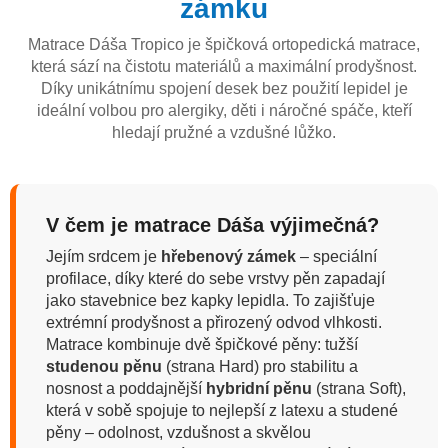
zámku
Matrace Dáša Tropico je špičková ortopedická matrace,
která sází na čistotu materiálů a maximální prodyšnost.
Díky unikátnímu spojení desek bez použití lepidel je
ideální volbou pro alergiky, děti i náročné spáče, kteří
hledají pružné a vzdušné lůžko.
V čem je matrace Dáša výjimečná?
Jejím srdcem je
hřebenový zámek
– speciální
profilace, díky které do sebe vrstvy pěn zapadají
jako stavebnice bez kapky lepidla. To zajišťuje
extrémní prodyšnost a přirozený odvod vlhkosti.
Matrace kombinuje dvě špičkové pěny: tužší
studenou pěnu
(strana Hard) pro stabilitu a
nosnost a poddajnější
hybridní pěnu
(strana Soft),
která v sobě spojuje to nejlepší z latexu a studené
pěny – odolnost, vzdušnost a skvělou