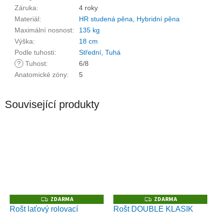
Záruka
:
4 roky
Materiál
:
HR studená pěna
,
Hybridní pěna
Maximální nosnost
:
135 kg
Výška
:
18 cm
Podle tuhosti
:
Střední
,
Tuhá
?
Tuhost
:
6/8
Anatomické zóny
:
5
Související produkty
ZDARMA
ZDARMA
Z
Z
D
D
Rošt laťový rolovací
Rošt DOUBLE KLASIK
A
A