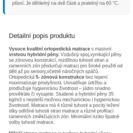
plísní. Je dělitelný na dvě části a pratelný na 60 °C.
Detailní popis produktu
Vysoce kvalitní ortopedická matrace
s masivní
vrstvou hybridní pěny.
Vzdušný spoj,vynikající pěny
se zónovou konstrukcí, rozdílnou tuhostí stran a
ramenních zón předurčují matraci pro široké použití od
dětí až po seniory,včetně náročných spáčů.
Ortopedická
5- zónová konstrukce
bez lepení
maximalizuje prodyšnost. Usnadňuje údržbu a
prodlužuje hygienickou životnost – jádro snadno
provětráte či vysajete. Studené a hybridní pěny 35
kg/m3 s nejdelší možnou mechanickou i hygienickou
životností. Matrace má 4 různé tuhosti a pocity ležení
díky odlišné tuhosti stran matrace a různé profilaci
ramenních změkčujících zón. Minimální riziko špatné
volby tuhosti matrace.