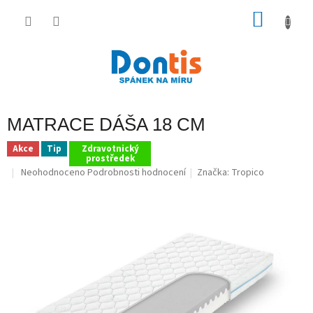
Přejít
na
NÁKU
obsah
KOŠÍK
MATRACE DÁŠA 18 CM
Akce
Tip
Zdravotnický
prostředek
Průměrné
Neohodnoceno
Podrobnosti hodnocení
Značka:
Tropico
hodnocení
produktu
je
0,0
z
5
hvězdiček.