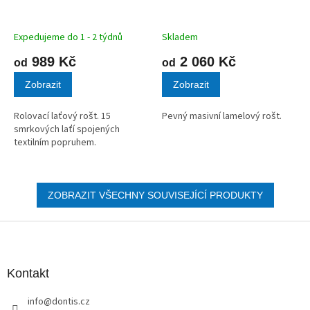
R
R
M
M
A
A
Expedujeme do 1 - 2 týdnů
Skladem
989 Kč
2 060 Kč
od
od
Zobrazit
Zobrazit
Rolovací laťový rošt. 15
Pevný masivní lamelový rošt.
smrkových laťí spojených
textilním popruhem.
ZOBRAZIT VŠECHNY SOUVISEJÍCÍ PRODUKTY
Z
á
p
a
Kontakt
t
info
@
dontis.cz
í