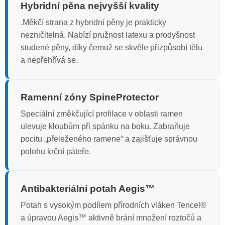
Hybridní pěna nejvyšší kvality
.Měkčí strana z hybridní pěny je prakticky
nezničitelná. Nabízí pružnost latexu a prodyšnost
studené pěny, díky čemuž se skvěle přizpůsobí tělu
a nepřehřívá se.
Ramenní zóny SpineProtector
Speciální změkčující profilace v oblasti ramen
ulevuje kloubům při spánku na boku. Zabraňuje
pocitu „přeleženého ramene“ a zajišťuje správnou
polohu krční páteře.
Antibakteriální potah Aegis™
Potah s vysokým podílem přírodních vláken Tencel®
a úpravou Aegis™ aktivně brání množení roztočů a