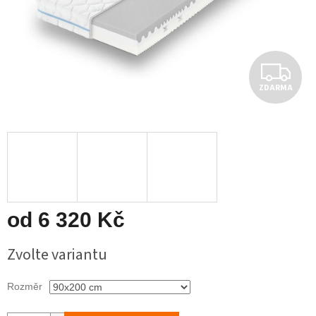
Z
ZDARMA
D
A
R
M
A
od
6 320 Kč
Měrná
Zvolte variantu
cena:
Rozměr