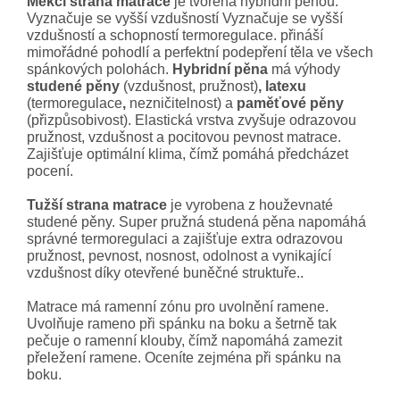
Měkčí strana matrace
je tvořena hybridní pěnou.
Vyznačuje se vyšší vzdušností Vyznačuje se vyšší
vzdušností a schopností termoregulace. přináší
mimořádné pohodlí a perfektní podepření těla ve všech
spánkových polohách.
Hybridní pěna
má výhody
studené pěny
(vzdušnost, pružnost)
, latexu
(termoregulace
,
nezničitelnost) a
paměťové pěny
(přizpůsobivost). Elastická vrstva zvyšuje odrazovou
pružnost, vzdušnost a pocitovou pevnost matrace.
Zajišťuje optimální klima, čímž pomáhá předcházet
pocení.
Tužší strana matrace
je vyrobena z houževnaté
studené pěny. Super pružná studená pěna napomáhá
správné termoregulaci a zajišťuje extra odrazovou
pružnost, pevnost, nosnost, odolnost a vynikající
vzdušnost díky otevřené buněčné struktuře..
Matrace má ramenní zónu pro uvolnění ramene.
Uvolňuje rameno při spánku na boku a šetrně tak
pečuje o ramenní klouby, čímž napomáhá zamezit
přeležení ramene. Oceníte zejména při spánku na
boku.