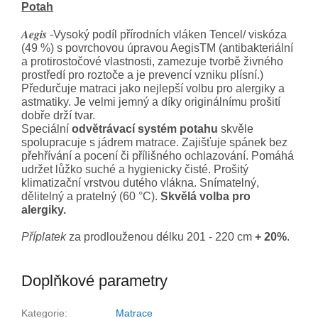
Potah
Aegis
-Vysoký podíl přírodních vláken Tencel/ viskóza
(49 %) s povrchovou úpravou AegisTM (antibakteriální
a protirostočové vlastnosti, zamezuje tvorbě živného
prostředí pro roztoče a je prevencí vzniku plísní.)
Předurčuje matraci jako nejlepší volbu pro alergiky a
astmatiky. Je velmi jemný a díky originálnímu prošití
dobře drží tvar.
Speciální
odvětrávací systém potahu
skvěle
spolupracuje s jádrem matrace. Zajišťuje spánek bez
přehřívání a pocení či přílišného ochlazování. Pomáhá
udržet lůžko suché a hygienicky čisté. Prošitý
klimatizační vrstvou dutého vlákna. Snímatelný,
dělitelný a pratelný (60 °C).
Skvělá volba pro
alergiky.
Příplatek
za prodlouženou délku 201 - 220 cm
+ 20%
.
Doplňkové parametry
Kategorie
:
Matrace