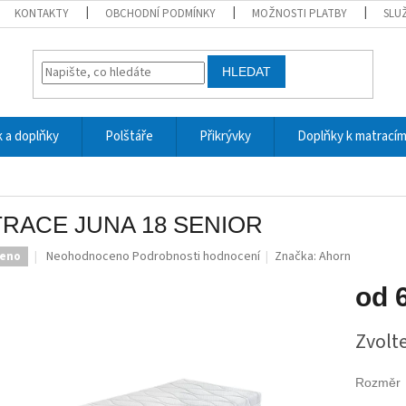
KONTAKTY
OBCHODNÍ PODMÍNKY
MOŽNOSTI PLATBY
SLU
HLEDAT
 a doplňky
Polštáře
Přikrývky
Doplňky k matrací
RACE JUNA 18 SENIOR
Průměrné
Neohodnoceno
Podrobnosti hodnocení
Značka:
Ahorn
veno
hodnocení
produktu
od
je
0,0
Měrná
Zvolt
z
cena:
5
hvězdiček.
Rozměr