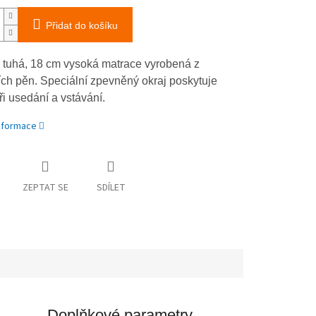
Přidat do košíku
 tuhá, 18 cm vysoká matrace vyrobená z
ích pěn. Speciální zpevněný okraj poskytuje
při usedání a vstávání.
informace
ZEPTAT SE
SDÍLET
Doplňkové parametry