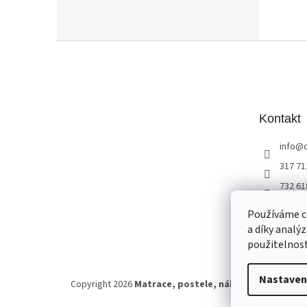
Z
á
p
a
t
Kontakt
í
info
@
317 71
732 61
studio
Používáme c
a díky analý
použitelnos
Nastaven
Copyright 2026
Matrace, postele, nábytek Benešov
. 