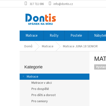
Přejít
317 711 086
info@dontis.cz
na
obsah
Matrace
Rošty
Postele
Nábytek
Domů
Matrace
Matrace JUNA 18 SENIOR
P
MAT
o
Přeskočit
s
kategorie
Kategorie
Vysta
t
r
Matrace
a
Matrace v akci
n
Pro dospělé
n
í
Pro děti a dorost
p
Pro seniory
a