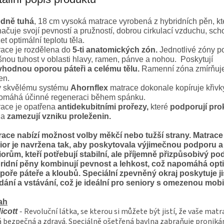
A
edně tuhá
, 18 cm vysoká matrace vyrobená z hybridních pěn, kt
ačuje svojí pevností a pružností, dobrou cirkulací vzduchu, sch
et optimální teplotu těla.
ace je rozdělena do
5-ti anatomických zón.
Jednotlivé zóny po
šnou tuhost v oblasti hlavy, ramen, pánve a nohou. Poskytují
vhodnou oporou páteři a celému tělu.
Ramenní zóna zmírňuje
en.
y skvělému systému
Ahornflex
matrace dokonale kopíruje křivky
omáhá účinné regeneraci během spánku.
ace je opatřena
antidekubitními prořezy,
které
podporují pro
a
zamezují vzniku proleženin.
race nabízí možnost volby měkčí nebo tužší strany. Matrac
ior je navržena tak, aby poskytovala výjimečnou podporu a
orům, kteří potřebují stabilní, ale příjemně přizpůsobivý po
ridní pěny kombinují pevnost a lehkost, což napomáhá opt
poře páteře a kloubů. Speciální zpevněný okraj poskytuje ji
dání a vstávání, což je ideální pro seniory s omezenou mobil
ah
Revoluční látka, se kterou si můžete být jistí, že vaše mat
icott
-
á bezpečná a zdravá. Speciálně ošetřená bavlna zabraňuje proniká