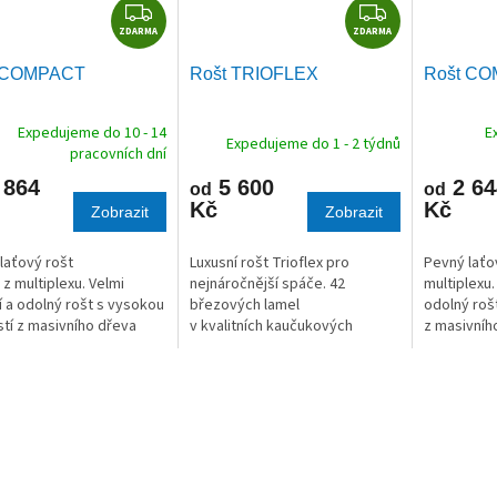
Z
Z
ZDARMA
D
ZDARMA
D
A
A
 COMPACT
Rošt TRIOFLEX
Rošt C
R
R
M
M
Expedujeme do 10 - 14
E
A
A
Expedujeme do 1 - 2 týdnů
pracovních dní
 864
5 600
2 64
od
od
Kč
Kč
Zobrazit
Zobrazit
laťový rošt
Luxusní rošt Trioflex pro
Pevný laťo
 z multiplexu. Velmi
nejnáročnější spáče. 42
multiplexu. 
ní a odolný rošt s vysokou
březových lamel
odolný roš
tí z masivního dřeva
v kvalitních kaučukových
z masivníh
 pro všechny typy
pouzdrech.
všechny ty
í.