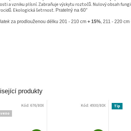
osti a vzniku plísní. Zabraňuje výskytu roztočů. Nulový obsah fungi
ocidů. Ekologická šetrnost.
Pratelný na 60°
latek
za prodlouženou délku 201 - 210 cm
+ 15%
, 211 - 220 cm
sející produkty
Kód:
676/80X
Kód:
4930/80X
Tip
aveno