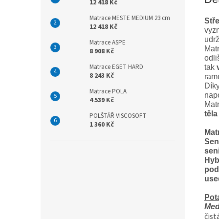
12 418 Kč
Matrace MESTE MEDIUM 23 cm
Stř
12 418 Kč
vyzn
udrž
Matrace ASPE
Matr
8 908 Kč
odli
Matrace EGET HARD
tak
8 243 Kč
ram
Dík
Matrace POLA
nap
4 539 Kč
Matr
těla
POLŠTÁŘ VISCOSOFT
1 360 Kč
Mat
Sen
seni
Hyb
pod
use
Pot
Med
čist