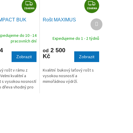
Z
Z
ZDARMA
D
ZDARMA
D
A
A
OMPACT BUK
Rošt MAXIMUS
Další
R
R
produkt
M
M
xpedujeme do 10 - 14
A
A
Expedujeme do 1 - 2 týdnů
pracovních dní
4
2 500
od
Kč
Zobrazit
Zobrazit
vý rošt v rámu z
Kvalitní bukový laťový rošt s
Velmi kvalitní a
vysokou nosností a
t s vysokou nosností
mimořádnou výdrží.
o dřeva vhodný pro
py matrací.