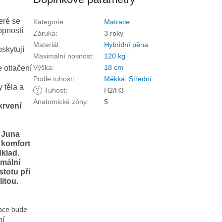
eré se
Kategorie
:
Matrace
opností
Záruka
:
3 roky
Materiál
:
Hybridní pěna
skytují
Maximální nosnost
:
120 kg
Výška
:
18 cm
 otlačení
Podle tuhosti
:
Měkká
,
Střední
 těla a
?
Tuhost
:
H2/H3
Anatomické zóny
:
5
krvení
e Juna
 komfort
dklad.
imální
stotu při
itou.
race bude
ní