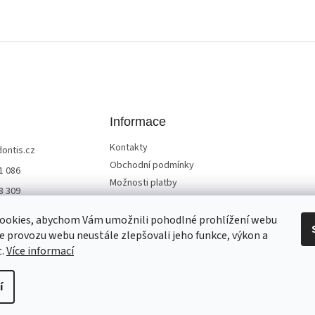
Informace
Kontakty
dontis.cz
Obchodní podmínky
1 086
Možnosti platby
8 309
Služby a doprava
 Dontis
Reklamace a vrácení zboží
ookies, abychom Vám umožnili pohodlné prohlížení webu
ze provozu webu neustále zlepšovali jeho funkce, výkon a
Ochrana osobních údajů
t.
Více informací
í
Všechna práva vyhrazena.
Upravit nastavení cookies