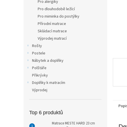
Pro alergiky
n
Pro dlouhodobě ležící
e
Pro miminka do postýlky
l
Přírodní matrace
Skládací matrace
Výprodej matrací
Rošty
Postele
Nábytek a doplňky
Polštáře
Přikrývky
Doplňky k matracím
Výprodej
Popi
Top 6 produktů
Matrace MESTE HARD 23 cm
Det