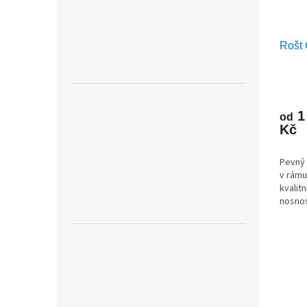
Rošt
1
od
Kč
Pevný 
v rámu
kvalit
nosnos
vhodný
matrac