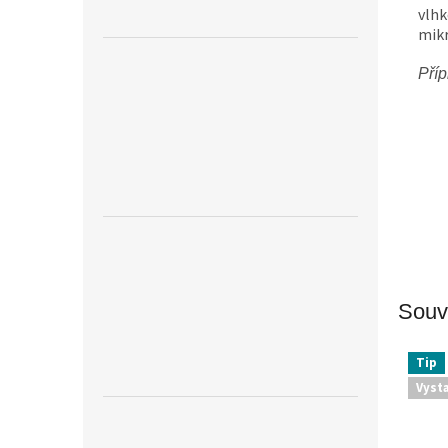
vlhk
mikr
Příp
Souvi
Tip
Vyst