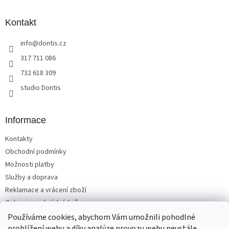
á
p
a
Kontakt
t
info
@
dontis.cz
í
317 711 086
732 618 309
studio Dontis
Informace
Kontakty
Obchodní podmínky
Možnosti platby
Služby a doprava
Reklamace a vrácení zboží
Ochrana osobních údajů
Používáme cookies, abychom Vám umožnili pohodlné
prohlížení webu a díky analýze provozu webu neustále