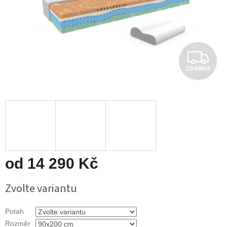
Z
ZDARMA
D
A
R
M
A
od
14 290 Kč
Měrná
Zvolte variantu
cena:
Potah
Rozměr