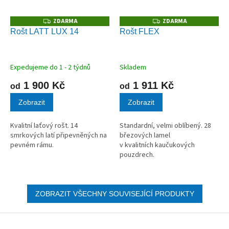
ZDARMA
ZDARMA
Z
Z
D
D
Rošt LATT LUX 14
Rošt FLEX
A
A
R
R
M
M
A
A
Expedujeme do 1 - 2 týdnů
Skladem
1 900 Kč
1 911 Kč
od
od
Zobrazit
Zobrazit
Kvalitní laťový rošt. 14
Standardní, velmi oblíbený. 28
smrkových latí připevněných na
březových lamel
pevném rámu.
v kvalitních kaučukových
pouzdrech.
ZOBRAZIT VŠECHNY SOUVISEJÍCÍ PRODUKTY
Z