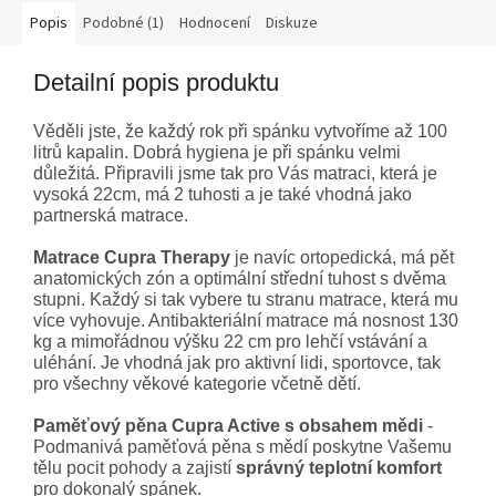
Popis
Podobné (1)
Hodnocení
Diskuze
Detailní popis produktu
Věděli jste, že každý rok při spánku vytvoříme až 100
litrů kapalin. Dobrá hygiena je při spánku velmi
důležitá. Připravili jsme tak pro Vás matraci, která je
vysoká 22cm, má 2 tuhosti a je také vhodná jako
partnerská matrace.
Matrace Cupra Therapy
je navíc ortopedická, má pět
anatomických zón a optimální střední tuhost s dvěma
stupni. Každý si tak vybere tu stranu matrace, která mu
více vyhovuje. Antibakteriální matrace má nosnost 130
kg a mimořádnou výšku 22 cm pro lehčí vstávání a
uléhání. Je vhodná jak pro aktivní lidi, sportovce, tak
pro všechny věkové kategorie včetně dětí.
Paměťový pěna Cupra Active s obsahem mědi
-
Podmanivá paměťová pěna s mědí poskytne Vašemu
tělu pocit pohody a zajistí
správný teplotní komfort
pro dokonalý spánek.