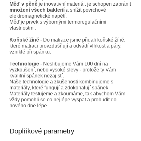
Měď v pěně
je inovativní materiál, je schopen zabránit
množení všech bakterií
a snížit povrchové
elektromagnetické napětí.
Měď je prvek s výbornými termoregulačními
vlastnostmi.
Koňské žíně
- Do matrace jsme přidali koňské žíně,
které matraci provzdušňují a odvádí vlhkost a páry,
vzniklé při spánku.
Technologie
- Neslibujeme Vám 100 dní na
vyzkoušení, nebo vysoké slevy - protože ty Vám
kvalitní spánek nezajistí.
Naše technologie a zkušenosti kombinujeme s
materiály, které fungují a zdokonalují spánek.
Materiály testujeme a zkoumáme, tak abychom Vám
vždy pomohli se co nejlépe vyspat a probudit do
nového dne lépe.
Doplňkové parametry