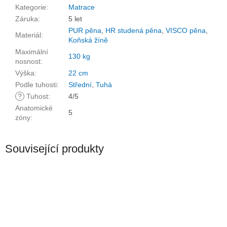
Kategorie
:
Matrace
Záruka
:
5 let
PUR pěna
,
HR studená pěna
,
VISCO pěna
,
Materiál
:
Koňská žíně
Maximální
130 kg
nosnost
:
Výška
:
22 cm
Podle tuhosti
:
Střední
,
Tuhá
?
Tuhost
:
4/5
Anatomické
5
zóny
:
Související produkty