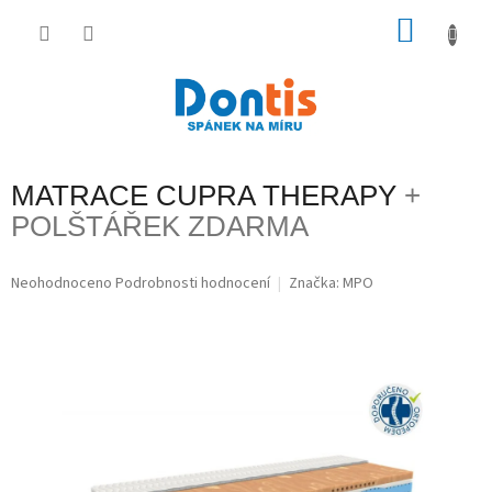
Přejít
na
NÁKU
obsah
KOŠÍK
MATRACE CUPRA THERAPY
+
POLŠTÁŘEK ZDARMA
Průměrné
Neohodnoceno
Podrobnosti hodnocení
Značka:
MPO
hodnocení
produktu
je
0,0
z
5
hvězdiček.