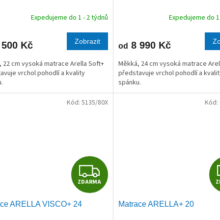
R
Expedujeme do 1 - 2 týdnů
Expedujeme do 1 
M
Zobrazit
Zo
 500 Kč
8 990 Kč
od
A
 22 cm vysoká matrace Arella Soft+
Měkká, 24 cm vysoká matrace Arel
avuje vrchol pohodlí a kvality
představuje vrchol pohodlí a kvali
.
spánku.
Kód:
5135/80X
Kód:
Z
ZDARMA
Z
D
ace ARELLA VISCO+ 24
Matrace ARELLA+ 20
A