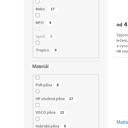
ů
Mabo
17
MPO
4
4
od
Výprod
Spirit
0
ležení
a vyso
Tropico
4
HR stu
a dlou
Materiál
PUR pěna
8
HR studená pěna
27
VISCO pěna
13
Matr
Hybridní pěna
9