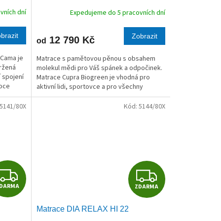
R
R
vních dní
Expedujeme do 5 pracovních dní
M
M
brazit
Zobrazit
12 790 Kč
od
A
A
 Cama je
Matrace s pamětovou pěnou s obsahem
ržená
molekul mědi pro Váš spánek a odpočinek.
í spojení
Matrace Cupra Biogreen je vhodná pro
soce
aktivní lidi, sportovce a pro všechny
ré
věkové kategorie včetně dětí.
5141/80X
Kód:
5144/80X
Z
Z
DARMA
ZDARMA
D
D
Matrace DIA RELAX HI 22
A
A