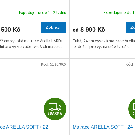
R
Expedujeme do 1 - 2 týdnů
Expedujeme do 1 
M
Zobrazit
Zo
 500 Kč
8 990 Kč
od
A
22 cm vysoká matrace Arella HARD+
Tuhá, 24 cm vysoká matrace Arell
ální pro vyznavače tvrdších matrací.
je ideální pro vyznavače tvrdších m
Kód:
5120/80X
Kód:
Z
ZDARMA
Z
D
ace ARELLA SOFT+ 22
Matrace ARELLA SOFT+ 24
A