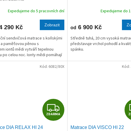
R
Expedujeme do 5 pracovních dní
Expedujeme do 1 
M
Zobrazit
Zo
4 290 Kč
6 900 Kč
od
A
ční sendvičová matrace s koňskými
Středně tuhá, 20 cm vysoká matrac
 a paměťovou pěnou s
představuje vrchol pohodlí a kvali
m iontů mědi vytváří tepelnou
spánku.
 po celou noc. Ionty mědi pomáhají
vat bakterie a snižují povrchové...
Kód:
6082/80X
Kód:
Z
ZDARMA
Z
D
ace DIA RELAX HI 24
Matrace DIA VISCO HI 22