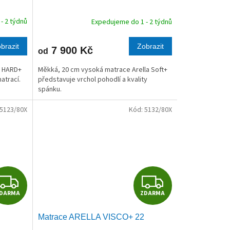
R
R
- 2 týdnů
Expedujeme do 1 - 2 týdnů
M
M
brazit
Zobrazit
7 900 Kč
od
A
A
a HARD+
Měkká, 20 cm vysoká matrace Arella Soft+
atrací.
představuje vrchol pohodlí a kvality
spánku.
5123/80X
Kód:
5132/80X
Z
Z
DARMA
ZDARMA
D
D
Matrace ARELLA VISCO+ 22
A
A