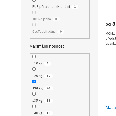
PUR pěna antibakteriální
1
XDURA pěna
0
8
od
GelTouch pěna
0
Měkká,
předst
spánku
Maximální nosnost
110 kg
6
120 kg
30
130 kg
43
135 kg
39
Matr
140 kg
18