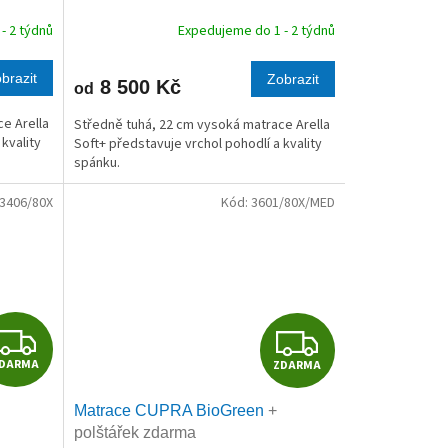
R
R
- 2 týdnů
Expedujeme do 1 - 2 týdnů
M
M
brazit
Zobrazit
8 500 Kč
od
A
A
e Arella
Středně tuhá, 22 cm vysoká matrace Arella
kvality
Soft+ představuje vrchol pohodlí a kvality
spánku.
3406/80X
Kód:
3601/80X/MED
Z
Z
DARMA
ZDARMA
D
D
Matrace CUPRA BioGreen
+
A
A
polštářek zdarma