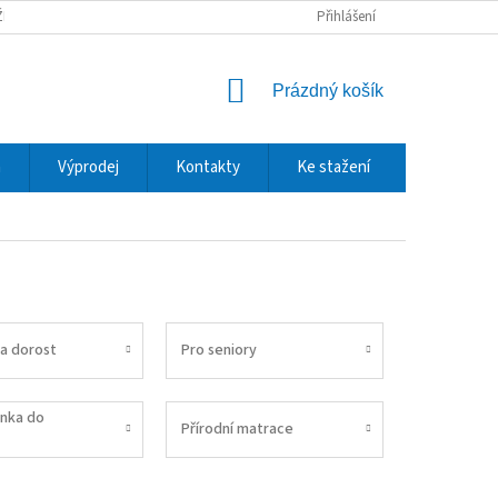
ŽBY A DOPRAVA
REKLAMACE A VRÁCENÍ ZBOŽÍ
Přihlášení
OCHRANA OSOBNÍCH
NÁKUPNÍ
Prázdný košík
KOŠÍK
m
Výprodej
Kontakty
Ke stažení
 a dorost
Pro seniory
inka do
Přírodní matrace