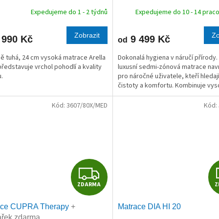
R
Expedujeme do 1 - 2 týdnů
Expedujeme do 10 - 14 praco
M
Zobrazit
Zo
 990 Kč
9 499 Kč
od
A
ě tuhá, 24 cm vysoká matrace Arella
Dokonalá hygiena v náručí přírody.
představuje vrchol pohodlí a kvality
luxusní sedmi-zónová matrace nav
.
pro náročné uživatele, kteří hledaj
čistoty a komfortu. Kombinuje vy
gramážní antibakteriální pěny, kte
aktivně...
Kód:
3607/80X/MED
Kód:
Z
ZDARMA
Z
D
ace CUPRA Therapy
+
Matrace DIA HI 20
A
ářek zdarma