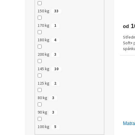
150 kg
33
170 kg
1
1
od
Středn
180 kg
4
Soft+ 
spánku
200 kg
3
145 kg
10
125 kg
2
80 kg
3
90 kg
3
Matr
100 kg
5