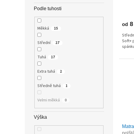
Podle tuhosti
8
od
Měkká
15
Středn
Soft+ 
Střední
27
spánku
Tuhá
17
Extra tuhá
2
Středně tuhá
1
Velmi měkká
0
Výška
Matr
polšt