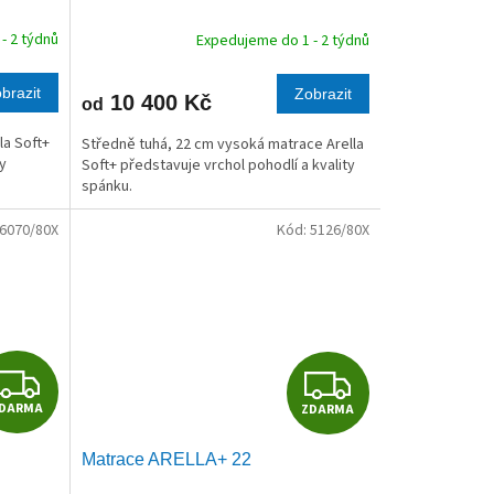
R
R
- 2 týdnů
Expedujeme do 1 - 2 týdnů
M
M
brazit
Zobrazit
10 400 Kč
od
A
A
la Soft+
Středně tuhá, 22 cm vysoká matrace Arella
ty
Soft+ představuje vrchol pohodlí a kvality
spánku.
6070/80X
Kód:
5126/80X
Z
Z
DARMA
ZDARMA
D
D
Matrace ARELLA+ 22
A
A