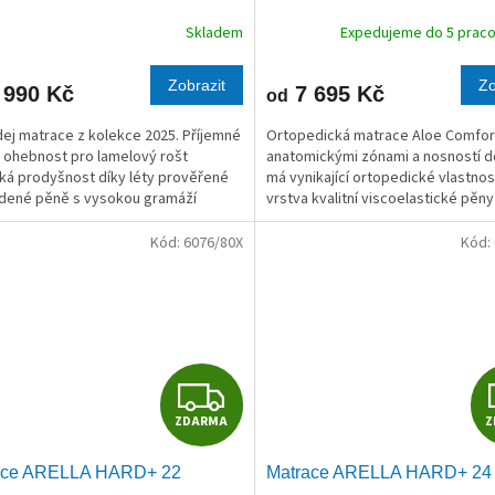
R
Skladem
Expedujeme do 5 praco
M
Zobrazit
Zo
 990 Kč
7 695 Kč
od
A
ej matrace z kolekce 2025. Příjemné
Ortopedická matrace Aloe Comfor
, ohebnost pro lamelový rošt
anatomickými zónami a nosností d
ká prodyšnost díky léty prověřené
má vynikající ortopedické vlastnost
dené pěně s vysokou gramáží
vrstva kvalitní viscoelastické pěny 
hou životností. To jsou výhody této...
dokonalé vnoření těla do matrace a
Kód:
6076/80X
Kód:
Z
ZDARMA
Z
D
ace ARELLA HARD+ 22
Matrace ARELLA HARD+ 24
A