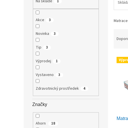
Na skladě
1
Sklád
n
e
l
Akce
3
Matrace 
Ř
Novinka
3
a
Dopor
z
Tip
3
e
V
n
Výpr
Výprodej
1
ý
í
p
p
Vystaveno
3
i
r
s
o
p
d
Zdravotnický prostředek
4
r
u
o
k
Značky
d
t
u
ů
Matr
k
Ahorn
18
t