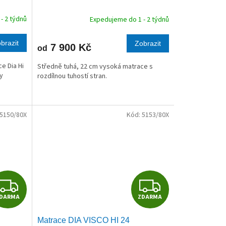
R
R
- 2 týdnů
Expedujeme do 1 - 2 týdnů
M
M
brazit
Zobrazit
7 900 Kč
od
A
A
e Dia Hi
Středně tuhá, 22 cm vysoká matrace s
ty
rozdílnou tuhostí stran.
5150/80X
Kód:
5153/80X
Z
Z
DARMA
ZDARMA
D
D
Matrace DIA VISCO HI 24