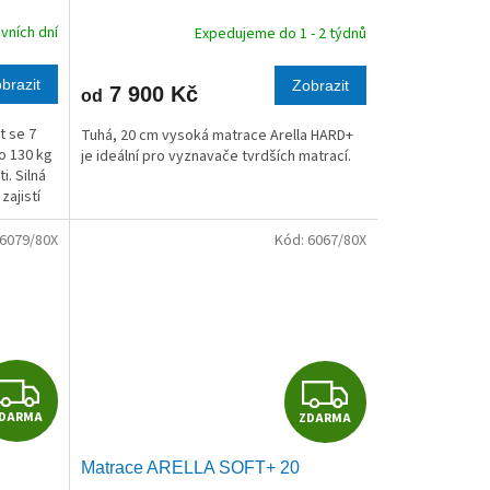
R
R
vních dní
Expedujeme do 1 - 2 týdnů
M
M
brazit
Zobrazit
7 900 Kč
od
A
A
t se 7
Tuhá, 20 cm vysoká matrace Arella HARD+
o 130 kg
je ideální pro vyznavače tvrdších matrací.
i. Silná
zajistí
...
6079/80X
Kód:
6067/80X
Z
Z
DARMA
ZDARMA
D
D
Matrace ARELLA SOFT+ 20
A
A