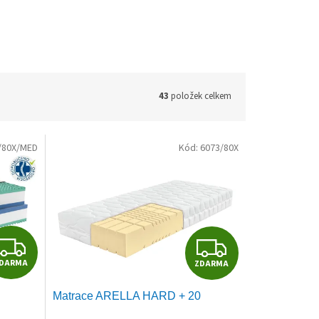
43
položek celkem
/80X/MED
Kód:
6073/80X
Z
Z
DARMA
ZDARMA
D
D
Matrace ARELLA HARD + 20
A
A