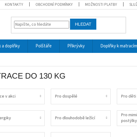
KONTAKTY
OBCHODNÍ PODMÍNKY
MOŽNOSTI PLATBY
SLU
HLEDAT
 a doplňky
Polštáře
Přikrývky
Doplňky k matrací
RACE DO 130 KG
ce v akci
Pro dospělé
Pro děti
Pro mim
ergiky
Pro dlouhodobě ležící
postýlky