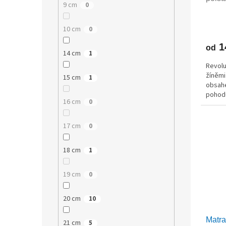
9 cm
0
10 cm
0
1
od
14 cm
1
Revolu
žíněmi
15 cm
1
obsahe
pohodu
16 cm
0
likvido
17 cm
0
18 cm
1
19 cm
0
20 cm
10
Matr
21 cm
5