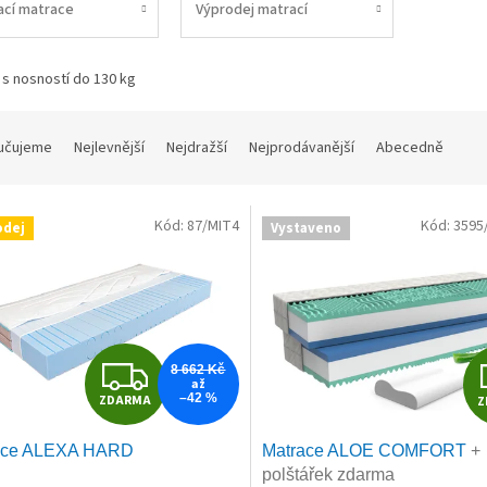
ací matrace
Výprodej matrací
s nosností do 130 kg
učujeme
Nejlevnější
Nejdražší
Nejprodávanější
Abecedně
Kód:
87/MIT4
Kód:
3595
odej
Vystaveno
Z
8 662 Kč
až
–42 %
ZDARMA
Z
D
ace ALEXA HARD
Matrace ALOE COMFORT
+
A
polštářek zdarma