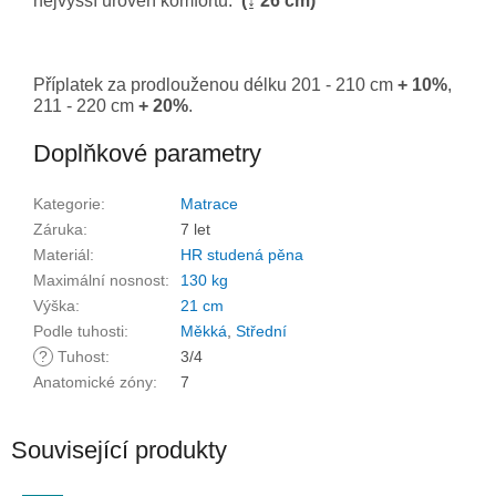
nejvyšší úroveň komfortu.
(↨ 26 cm)
Příplatek za prodlouženou délku 201 - 210 cm
+ 10%
,
211 - 220 cm
+ 20%
.
Doplňkové parametry
Kategorie
:
Matrace
Záruka
:
7 let
Materiál
:
HR studená pěna
Maximální nosnost
:
130 kg
Výška
:
21 cm
Podle tuhosti
:
Měkká
,
Střední
?
Tuhost
:
3/4
Anatomické zóny
:
7
Související produkty