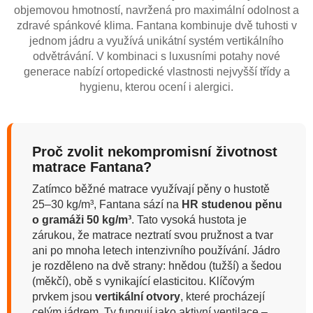
objemovou hmotností, navržená pro maximální odolnost a
zdravé spánkové klima. Fantana kombinuje dvě tuhosti v
jednom jádru a využívá unikátní systém vertikálního
odvětrávání. V kombinaci s luxusními potahy nové
generace nabízí ortopedické vlastnosti nejvyšší třídy a
hygienu, kterou ocení i alergici.
Proč zvolit nekompromisní životnost
matrace Fantana?
Zatímco běžné matrace využívají pěny o hustotě
25–30 kg/m³, Fantana sází na
HR studenou pěnu
o gramáži 50 kg/m³
. Tato vysoká hustota je
zárukou, že matrace neztratí svou pružnost a tvar
ani po mnoha letech intenzivního používání. Jádro
je rozděleno na dvě strany: hnědou (tužší) a šedou
(měkčí), obě s vynikající elasticitou. Klíčovým
prvkem jsou
vertikální otvory
, které procházejí
celým jádrem. Ty fungují jako aktivní ventilace –