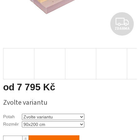
Z
ZDARMA
D
A
R
M
A
od
7 795 Kč
Měrná
Zvolte variantu
cena:
Potah
Rozměr