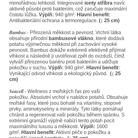
mimořádnou lehkostí. Integrované
ionty stříbra
navíc
aktivně působí proti bakteriím, což zaručuje maximální
čistotu lůžka.
Výplň:
940 g/m².
Hlavní benefit:
Antibakteriální ochrana a termoregulace.
(↨ 25 cm)
Bambus
- Přirozená měkkost a pevnost. Vrchní látka
obsahuje přírodní
bambusové vlákno
, které dodává
potahu výjimečnou měkkost při zachování vysoké
pevnosti. Bambus dokáže extrémně efektivně přijímat
vlhkost a následně ji uvolňovat zpět do ovzduší, čímž
vytváří přirozenou bariéru proti bakteriím a udržuje
pokožku v suchu.
Výplň:
940 g/m².
Hlavní benefit:
Vynikající odvod vlhkosti a ekologický původ.
(↨ 25
cm)
Seacell
- Wellness z mořských řas pro vaši
pokožku.
Absolutní vrchol v nabídce potahů. Obsahuje
mořské řasy, které jsou bohaté na vitamíny, stopové
prvky, aminokyseliny a minerály. Tyto látky pomáhají
chránit a regenerovat vaši pokožku během spánku. S
extrémní gramáží výplně nabízí tento potah pocit
maximálního luxusu a měkkosti.
Výplň:
1600
g/m².
Hlavní benefit:
Aktivní péče o pokožku a