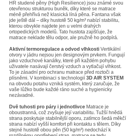
HR studené pěny (High Resilience) jsou známé svou
otevřenou strukturou buněk, díky které se matrace
méně přehřívá než klasická líná pěna. Fantana však
jde ještě dál – díky hustotě 50 kg/m³ nabízí stabilitu,
kterou obvykle najdete jen u velmi drahých
ortopedických modelů. Tato hustota zajišťuje, že
matrace neklade tělu odpor, ale pružně ho podpírá.
Aktivní termoregulace a odvod vlhkosti
Vertikální
otvory v jádru nejsou jen designovým prvkem. Fungují
jako vzduchové kanálky, které při každém pohybu
uživatele nasávají čerstvý vzduch a vytlačují vlhkost.
To je zásadní pro ochranu matrace před roztoči a
plísněmi. V kombinaci s technologií
3D AIR SYSTEM
na obvodu potahu vzniká systém, který zaručuje, že
vaše lůžko bude každé ráno suché a hygienicky
nezávadné.
Dvě tuhosti pro páry i jednotlivce
Matrace je
oboustranná, což zvyšuje její variabilitu. Tužší hnědá
strana poskytuje stabilnější oporu, zatímco šedá měkčí
strana nabízí vyšší komfort při kontaktu s tělem. Díky
stejné hustotě obou pěn (50 kg/m³) nedochází k
rozdílnému opotřebení stran, matrace se tedy