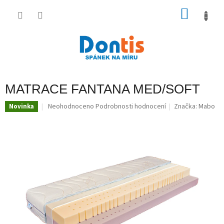
Přejít
na
NÁKU
obsah
KOŠÍK
MATRACE FANTANA MED/SOFT
Průměrné
Neohodnoceno
Podrobnosti hodnocení
Značka:
Mabo
Novinka
hodnocení
produktu
je
0,0
z
5
hvězdiček.