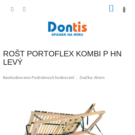
Přejít
na
NÁKU
obsah
KOŠÍK
ROŠT PORTOFLEX KOMBI P HN
LEVÝ
Průměrné
Neohodnoceno
Podrobnosti hodnocení
Značka:
Ahorn
hodnocení
produktu
je
0,0
z
5
hvězdiček.