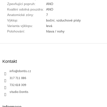
Zpevňující popruh
:
ANO
Kvalitní odolná pouzdra
:
ANO
Anatomické zóny
:
7
Výklop
:
boční, vzduchové písty
Varianta výklopu
:
levá
Polohování
:
hlava / nohy
Z
á
p
a
Kontakt
t
info
@
dontis.cz
í
317 711 086
732 618 309
studio Dontis