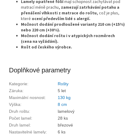
Lamely opatřené fólií
mají schopnost zachytávat pod
matrací méně prachu
, zamezují zatrhávání potahu a
přenášení vlhkosti z matrace do roštu,
což je plus,
které
ocení především lidé s alergií.
Možnost dodání prodloužené varianty 210 cm (+15%)
nebo 220 cm (+30%).
Možnost dodání roštu i v atypických rozměrech
(cena na vyžádání).
Rošt od českého výrobce.
Doplňkové parametry
Kategorie
:
Rošty
Záruka
:
5 let
Maximální nosnost
:
130 kg
Výška
:
8 cm
Druh roštu
:
lamelový
Počet lamel
:
28 ks
Druh lamel
:
březové
Nastavitelné lamely
:
6 ks