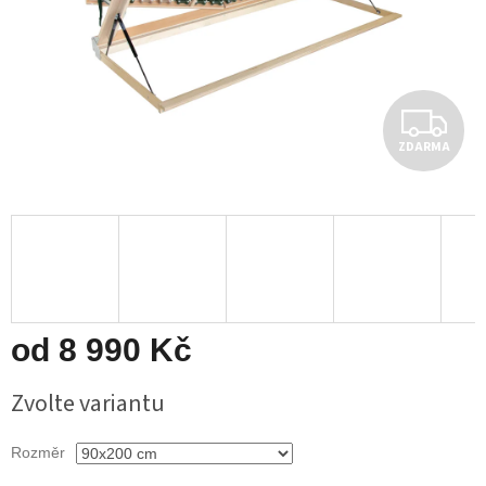
Z
ZDARMA
D
A
R
M
A
od
8 990 Kč
Měrná
Zvolte variantu
cena:
Rozměr