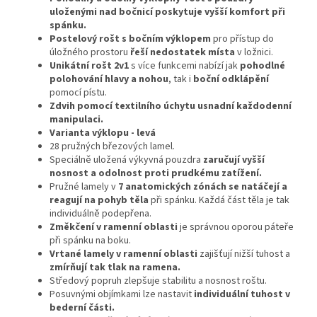
uloženými nad bočnicí poskytuje vyšší komfort při
spánku.
Postelový rošt s bočním výklopem
pro přístup do
úložného prostoru
řeší nedostatek místa
v ložnici.
Unikátní rošt 2v1
s více funkcemi nabízí jak
pohodlné
polohování hlavy a nohou
, tak i
boční odklápění
pomocí pístu.
Zdvih pomocí textilního úchytu usnadní každodenní
manipulaci.
Varianta výklopu - levá
28 pružných březových lamel.
Speciálně uložená výkyvná pouzdra
zaručují vyšší
nosnost a odolnost proti prudkému zatížení.
Pružné lamely v
7 anatomických zónách se natáčejí a
reagují na pohyb těla
při spánku. Každá část těla je tak
individuálně podepřena.
Změkčení v ramenní oblasti
je správnou oporou páteře
při spánku na boku.
Vrtané lamely v ramenní oblasti
zajišťují nižší tuhost a
zmírňují tak tlak na ramena.
Středový popruh zlepšuje stabilitu a nosnost roštu.
Posuvnými objímkami lze nastavit
individuální tuhost v
bederní části.