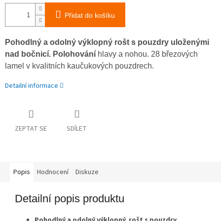
Přidat do košíku
Pohodlný a odolný výklopný rošt s pouzdry uloženými
nad bočnicí.
Polohování
hlavy a nohou. 28 březových
lamel v kvalitních kaučukových pouzdrech.
Detailní informace
ZEPTAT SE
SDÍLET
Popis
Hodnocení
Diskuze
Detailní popis produktu
Pohodlný a odolný výklopný rošt s pouzdry