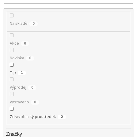
k
t
ů
Na skladě
0
Akce
0
Novinka
0
Tip
1
Výprodej
0
Vystaveno
0
Zdravotnický prostředek
2
Značky