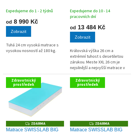
M
M
k
A
A
t
Expedujeme do 1 - 2 týdnů
Expedujeme do 10 - 14
ů
pracovních dní
8 990 Kč
od
13 484 Kč
od
Zobrazit
Zobrazit
Tuhá 24 cm vysoká matrace s
vysokou nosností až 180 kg.
Královská výška 26 cm a
extrémní tuhost s desetiletou
zárukou. Meste XXL 26 cm je
nejsilnější a nejvyšší matrace v
celém našem sortimentu. Jádro
z vysokogramážní bílé studené
Zdravotnický
Zdravotnický
prostředek
pěny (50 kg/m³) poskytuje...
prostředek
ZDARMA
ZDARMA
Z
Z
D
D
Matrace SWISSLAB BIG
Matrace SWISSLAB BIG
A
A