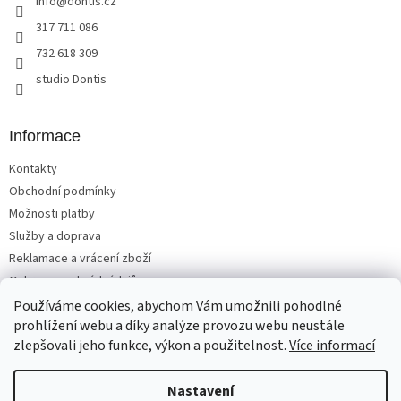
info
@
dontis.cz
í
p
r
317 711 086
v
732 618 309
k
y
studio Dontis
v
ý
p
Informace
i
s
Kontakty
u
Obchodní podmínky
Možnosti platby
Služby a doprava
Reklamace a vrácení zboží
Ochrana osobních údajů
Používáme cookies, abychom Vám umožnili pohodlné
prohlížení webu a díky analýze provozu webu neustále
zlepšovali jeho funkce, výkon a použitelnost.
Více informací
Vytvořil Shoptet
Nastavení