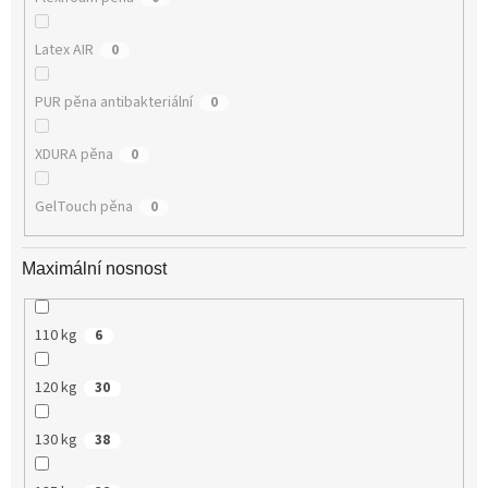
Latex AIR
0
PUR pěna antibakteriální
0
XDURA pěna
0
GelTouch pěna
0
Maximální nosnost
110 kg
6
120 kg
30
130 kg
38