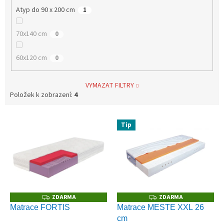
Atyp do 90 x 200 cm
1
70x140 cm
0
60x120 cm
0
VYMAZAT FILTRY
Položek k zobrazení:
4
V
Tip
ý
p
i
s
p
r
o
ZDARMA
ZDARMA
Z
Z
D
D
d
Matrace FORTIS
Matrace MESTE XXL 26
A
A
u
cm
R
R