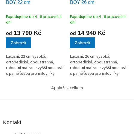
BOY 22 cm
BOY 26 cm
R
R
M
M
A
A
Expedujeme do 4 - 6 pracovních
Expedujeme do 4 - 6 pracovních
dní
dní
13 790 Kč
14 940 Kč
od
od
Zobrazit
Zobrazit
Luxusní, 22 cm vysoká,
Luxusní, 26 cm vysoká,
ortopedická, oboustranná,
ortopedická, oboustranná,
robustní matrace vyšší nosnosti
robustní matrace vyšší nosnosti
s paměťovou pro milovníky
s paměťovou pro milovníky
tuhého ležení.
tuhého ležení.
4
položek celkem
O
v
l
Z
á
á
d
p
a
a
Kontakt
c
t
í