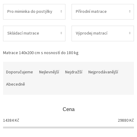
Pro miminka do postýlky
Přírodní matrace
Skládací matrace
Výprodej matrací
Matrace 140x200 cm s nosností do 180 kg
Ř
a
Doporučujeme
Nejlevnější
Nejdražší
Nejprodávanější
z
Abecedně
e
n
í
p
Cena
r
o
14384
Kč
29880
Kč
d
u