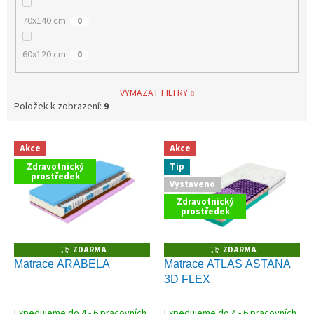
70x140 cm
0
60x120 cm
0
VYMAZAT FILTRY
Položek k zobrazení:
9
V
Akce
Akce
ý
Zdravotnický
Tip
p
prostředek
Vystaveno
i
s
Zdravotnický
prostředek
p
r
o
ZDARMA
ZDARMA
Z
Z
D
D
d
Matrace ARABELA
Matrace ATLAS ASTANA
A
A
u
3D FLEX
R
R
M
M
k
A
A
t
Expedujeme do 4 - 6 pracovních
Expedujeme do 4 - 6 pracovních