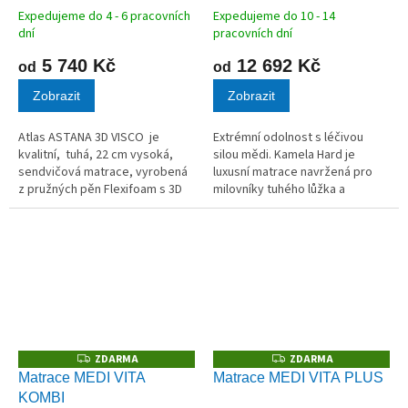
Expedujeme do 4 - 6 pracovních
Expedujeme do 10 - 14
dní
pracovních dní
5 740 Kč
12 692 Kč
od
od
Zobrazit
Zobrazit
Atlas ASTANA 3D VISCO je
Extrémní odolnost s léčivou
kvalitní, tuhá, 22 cm vysoká,
silou mědi. Kamela Hard je
sendvičová matrace, vyrobená
luxusní matrace navržená pro
z pružných pěn Flexifoam s 3D
milovníky tuhého lůžka a
Raingov technologií s
maximální životnosti. Unikátní
paměťovou pěnou.
kombinace tvrzené PUR pěny a
HR studené pěny o nevídané
hustotě 55...
ZDARMA
ZDARMA
Z
Z
D
D
Matrace MEDI VITA
Matrace MEDI VITA PLUS
A
A
KOMBI
R
R