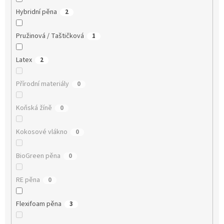
Hybridní pěna
2
Pružinová / Taštičková
1
Latex
2
Přírodní materiály
0
Koňská žíně
0
Kokosové vlákno
0
BioGreen pěna
0
RE pěna
0
Flexifoam pěna
3