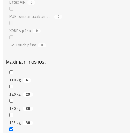
Latex AIR
0
PUR pěna antibakteriální
0
XDURA pěna
0
GelTouch pěna
0
Maximální nosnost
110 kg
6
120 kg
29
130 kg
36
135 kg
38