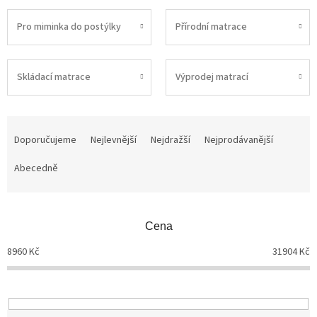
Pro miminka do postýlky
Přírodní matrace
Skládací matrace
Výprodej matrací
Ř
a
Doporučujeme
Nejlevnější
Nejdražší
Nejprodávanější
z
Abecedně
e
n
í
p
Cena
r
o
8960
Kč
31904
Kč
d
u
k
t