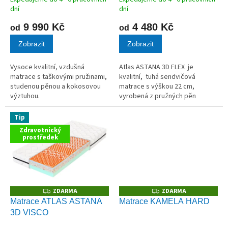
ů
dní
dní
9 990 Kč
4 480 Kč
od
od
Zobrazit
Zobrazit
Vysoce kvalitní, vzdušná
Atlas ASTANA 3D FLEX je
matrace s taškovými pružinami,
kvalitní, tuhá sendvičová
studenou pěnou a kokosovou
matrace s výškou 22 cm,
výztuhou.
vyrobená z pružných pěn
Flexifoam s 3D Rainbow
technologií.
Tip
Zdravotnický
prostředek
ZDARMA
ZDARMA
Z
Z
D
D
Matrace ATLAS ASTANA
Matrace KAMELA HARD
A
A
3D VISCO
R
R
M
M
A
A