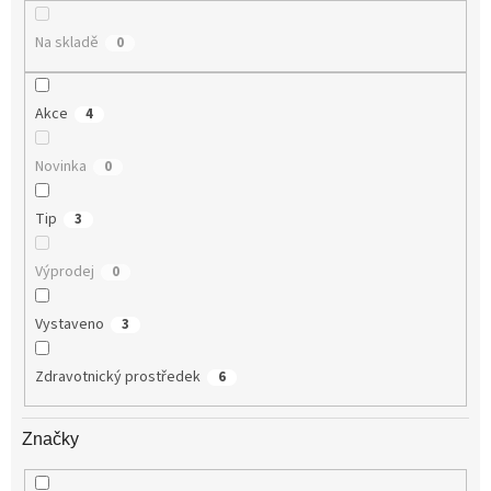
ů
Na skladě
0
Akce
4
Novinka
0
Tip
3
Výprodej
0
Vystaveno
3
Zdravotnický prostředek
6
Značky