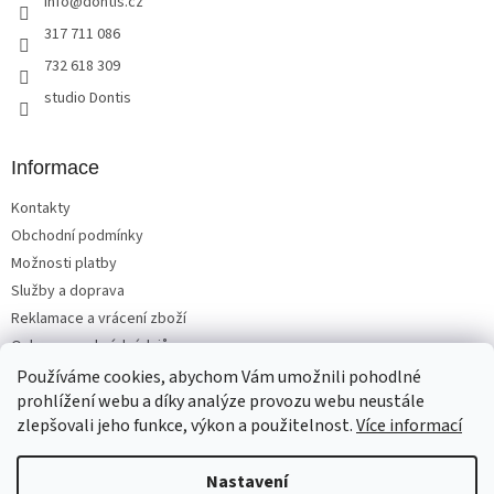
info
@
dontis.cz
í
p
r
317 711 086
v
732 618 309
k
y
studio Dontis
v
ý
p
Informace
i
s
Kontakty
u
Obchodní podmínky
Možnosti platby
Služby a doprava
Reklamace a vrácení zboží
Ochrana osobních údajů
Používáme cookies, abychom Vám umožnili pohodlné
prohlížení webu a díky analýze provozu webu neustále
zlepšovali jeho funkce, výkon a použitelnost.
Více informací
Vytvořil Shoptet
Nastavení