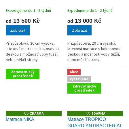
M
M
A
A
Expedujeme do 1 - 2 týdnů
Expedujeme do 1 - 2 týdnů
13 500 Kč
13 000 Kč
od
od
Zobrazit
Zobrazit
Přizpůsobivá, 20 cm vysoká,
Přizpůsobivá, 20 cm vysoká,
latexová matrace s kokosovou
latexová matrace s kokosovou
deskou a možností voby tužší,
deskou a možností voby tužší,
nebo měkčí strany.
nebo měkčí strany.
Zdravotnický
Akce
prostředek
Vystaveno
Zdravotnický
prostředek
ZDARMA
ZDARMA
Z
Z
D
D
Matrace NIKA
Matrace TROPICO
A
A
GUARD ANTIBACTERIAL
R
R