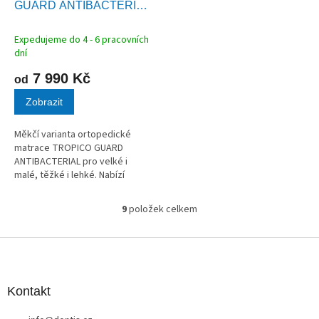
GUARD ANTIBACTERIAL
R
M
HEAVEN
A
Expedujeme do 4 - 6 pracovních
dní
7 990 Kč
od
Zobrazit
Měkčí varianta ortopedické
matrace TROPICO GUARD
ANTIBACTERIAL pro velké i
malé, těžké i lehké. Nabízí
mimořádnou pružnost a zároveň
nešidí na přizpůsobivosti. To
9
položek celkem
O
vše díky použití hybridní pěny.
v
Bez lepidel....
l
Z
á
á
d
p
a
a
Kontakt
c
t
í