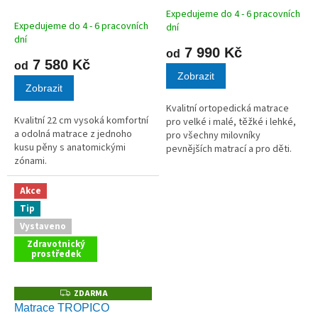
M
M
A
A
Expedujeme do 4 - 6 pracovních
Průměrné
Expedujeme do 4 - 6 pracovních
dní
hodnocení
dní
produktu
7 990 Kč
od
je
7 580 Kč
od
5,0
Zobrazit
Zobrazit
z
5
Kvalitní ortopedická matrace
hvězdiček.
Kvalitní 22 cm vysoká komfortní
pro velké i malé, těžké i lehké,
a odolná matrace z jednoho
pro všechny milovníky
kusu pěny s anatomickými
pevnějších matrací a pro děti.
zónami.
Nabízí mimořádnou pružnost a
zároveň nešidí na
přizpůsobivosti. To vše díky
Akce
použití hybridní...
Tip
Vystaveno
Zdravotnický
prostředek
ZDARMA
Z
D
Matrace TROPICO
A