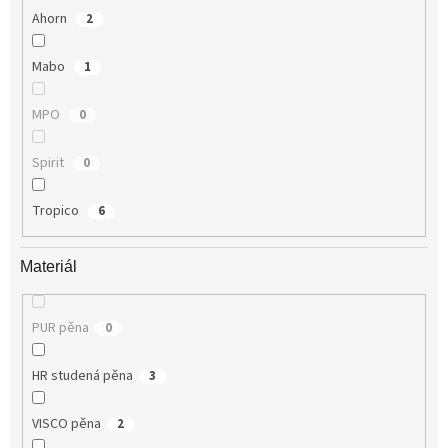
Ahorn
2
Mabo
1
MPO
0
Spirit
0
Tropico
6
Materiál
PUR pěna
0
HR studená pěna
3
VISCO pěna
2