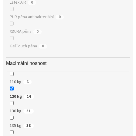
Latex AIR
0
PUR pěna antibakteriální
0
XDURA pěna
0
GelTouch pěna
0
Maximální nosnost
110 kg
6
120 kg
14
130 kg
31
135 kg
38