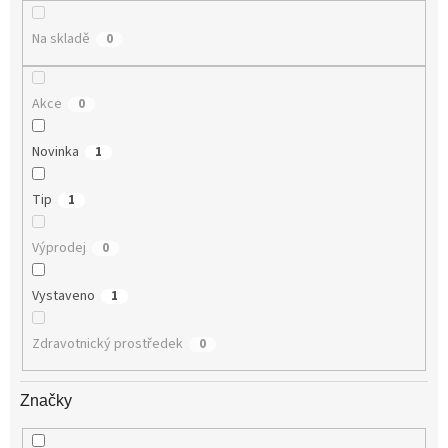
ů
Na skladě
0
Akce
0
Novinka
1
Tip
1
Výprodej
0
Vystaveno
1
Zdravotnický prostředek
0
Značky