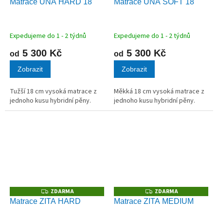
Matrace UNA HARD 18
Matrace UNA SOFT 18
A
A
R
R
M
M
A
A
Expedujeme do 1 - 2 týdnů
Expedujeme do 1 - 2 týdnů
5 300 Kč
5 300 Kč
od
od
Zobrazit
Zobrazit
Tužší 18 cm vysoká matrace z
Měkká 18 cm vysoká matrace z
jednoho kusu hybridní pěny.
jednoho kusu hybridní pěny.
ZDARMA
ZDARMA
Z
Z
D
D
Matrace ZITA HARD
Matrace ZITA MEDIUM
A
A
R
R