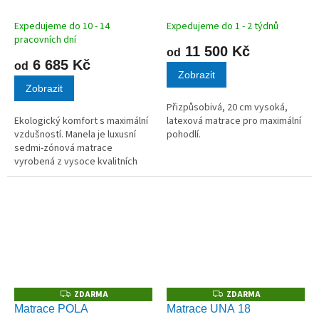
M
M
A
A
Expedujeme do 10 - 14
Expedujeme do 1 - 2 týdnů
pracovních dní
11 500 Kč
od
6 685 Kč
od
Zobrazit
Zobrazit
Přizpůsobivá, 20 cm vysoká,
Ekologický komfort s maximální
latexová matrace pro maximální
vzdušností. Manela je luxusní
pohodlí.
sedmi-zónová matrace
vyrobená z vysoce kvalitních
pěn o hustotě 40 kg/m³ s 20%
podílem přírodních rostlinných
olejů. Tato "bio-pěna" je nejen...
ZDARMA
ZDARMA
Z
Z
D
D
Matrace POLA
Matrace UNA 18
A
A