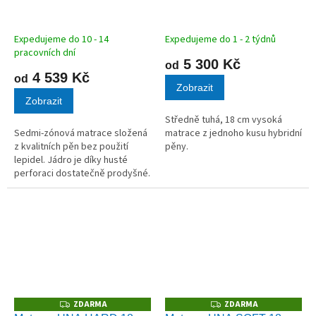
R
R
M
M
A
A
Expedujeme do 10 - 14
Expedujeme do 1 - 2 týdnů
pracovních dní
5 300 Kč
od
4 539 Kč
od
Zobrazit
Zobrazit
Středně tuhá, 18 cm vysoká
Sedmi-zónová matrace složená
matrace z jednoho kusu hybridní
z kvalitních pěn bez použití
pěny.
lepidel. Jádro je díky husté
perforaci dostatečně prodyšné.
Snímatelný PES potah s plošným
prošitím. Potah je pratelný při
60°C a pro snadnější...
ZDARMA
ZDARMA
Z
Z
D
D