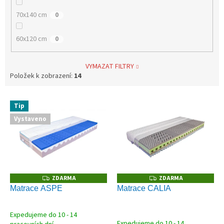
70x140 cm
0
60x120 cm
0
VYMAZAT FILTRY
Položek k zobrazení:
14
V
Tip
ý
Vystaveno
p
i
s
p
r
o
ZDARMA
ZDARMA
Z
Z
D
D
d
Matrace ASPE
Matrace CALIA
A
A
u
R
R
M
M
k
A
A
Expedujeme do 10 - 14
Průměrné
t
Expedujeme do 10 - 14