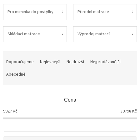
Pro miminka do postýlky
Přírodní matrace
Skládací matrace
Výprodej matrací
Ř
a
Doporučujeme
Nejlevnější
Nejdražší
Nejprodávanější
z
Abecedně
e
n
í
p
Cena
r
o
9927
Kč
30798
Kč
d
u
k
t