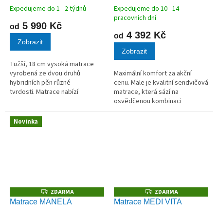
Expedujeme do 1 - 2 týdnů
Expedujeme do 10 - 14
pracovních dní
5 990 Kč
od
4 392 Kč
od
Zobrazit
Zobrazit
Tužší, 18 cm vysoká matrace
vyrobená ze dvou druhů
Maximální komfort za akční
hybridních pěn různé
cenu. Male je kvalitní sendvičová
tvrdosti. Matrace nabízí
matrace, která sází na
možnost volby měkčí nebo tužší
osvědčenou kombinaci
strany.
zpevněného jádra a jemného
povrchového masážního profilu.
Novinka
Se svými sedmi anatomickými
zónami a...
ZDARMA
ZDARMA
Z
Z
D
D
Matrace MANELA
Matrace MEDI VITA
A
A
R
R