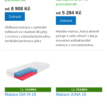
pracovních dní
hodnocení
ů
pracovních dní
produktu
8 908 Kč
od
je
5 284 Kč
od
5,0
Zobrazit
Zobrazit
z
5
Oblíbená matrace s optimální
hvězdiček.
Hledáte matraci, která aktivně
měkkostí ze studené HR pěny
pečuje o vaše zdraví? Calia je
s vrstvou z viskoelastické pěny.
inovativní antibakteriální
Vertikální perforace jádra
matrace s viscoelastickou
zlepšuje prodyšnost matrace.
pěnou se skutečnou mědí. Tato
unikátní technologie ničí až 99,9
% bakterií, podporuje krevní...
ZDARMA
ZDARMA
Z
Z
D
D
Matrace DIA HI 18
Matrace JUNA 18
A
A
R
R
M
M
A
A