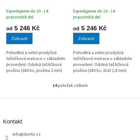
M
M
A
A
Expedujeme do 10 - 14
Expedujeme do 10 - 14
pracovních dní
pracovních dní
5 246 Kč
5 246 Kč
od
od
Zobrazit
Zobrazit
Pohodlná a velmi prodyšná
Pohodlná a velmi prodyšná
taštičková matrace v základním
taštičková matrace v základním
provedení. Odolná taštičková
provedení. Odolná taštičková
pružina (380 ks, pružina 2 mm)
pružina (380 ks, drát 1,8 mm)
zajištuje potřebnou prodyšnost
zajištuje potřebnou prodyšnost
a dlouhou životnost. Použité
a dlouhou životnost. Použité
14
položek celkem
O
pěny na obou stranách
pěny na obou stranách
v
matrace...
matrace...
l
Z
á
á
d
p
a
a
Kontakt
c
t
í
info
@
dontis.cz
í
p