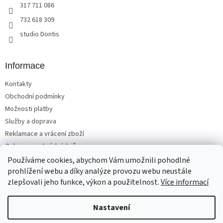
r
317 711 086
v
732 618 309
k
y
studio Dontis
v
ý
p
Informace
i
s
Kontakty
u
Obchodní podmínky
Možnosti platby
Služby a doprava
Reklamace a vrácení zboží
Ochrana osobních údajů
Používáme cookies, abychom Vám umožnili pohodlné
prohlížení webu a díky analýze provozu webu neustále
zlepšovali jeho funkce, výkon a použitelnost.
Více informací
Vytvořil Shoptet
Nastavení