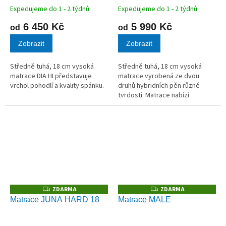
Expedujeme do 1 - 2 týdnů
Expedujeme do 1 - 2 týdnů
6 450 Kč
5 990 Kč
od
od
Zobrazit
Zobrazit
Středně tuhá, 18 cm vysoká
Středně tuhá, 18 cm vysoká
matrace DIA HI představuje
matrace vyrobená ze dvou
vrchol pohodlí a kvality spánku.
druhů hybridních pěn různé
tvrdosti. Matrace nabízí
možnost volby měkčí nebo tužší
strany.
ZDARMA
ZDARMA
Z
Z
D
D
Matrace JUNA HARD 18
Matrace MALE
A
A
R
R
M
M
A
A