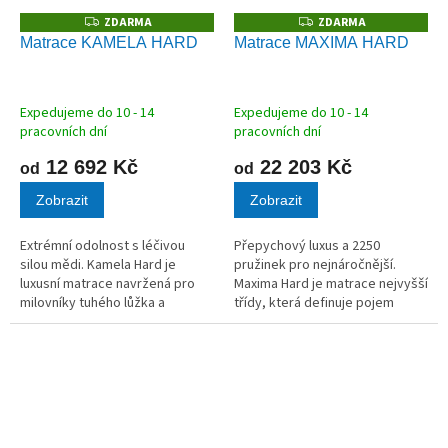
ZDARMA
ZDARMA
Z
Z
D
D
Matrace KAMELA HARD
Matrace MAXIMA HARD
A
A
R
R
M
M
A
A
Expedujeme do 10 - 14
Expedujeme do 10 - 14
pracovních dní
pracovních dní
12 692 Kč
22 203 Kč
od
od
Zobrazit
Zobrazit
Extrémní odolnost s léčivou
Přepychový luxus a 2250
silou mědi. Kamela Hard je
pružinek pro nejnáročnější.
luxusní matrace navržená pro
Maxima Hard je matrace nejvyšší
milovníky tuhého lůžka a
třídy, která definuje pojem
maximální životnosti. Unikátní
dokonalého spánku. S
kombinace tvrzené PUR pěny a
impozantní výškou 34 cm a
HR studené pěny o nevídané
unikátním systémem 2250
hustotě 55...
taštičkových a nano...