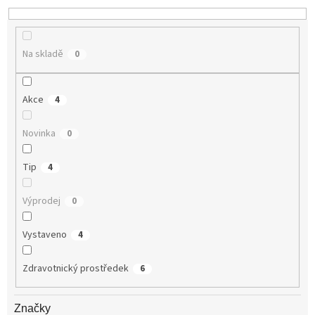
k
t
ů
Na skladě
0
Akce
4
Novinka
0
Tip
4
Výprodej
0
Vystaveno
4
Zdravotnický prostředek
6
Značky