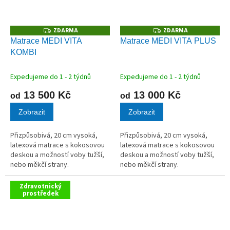
ZDARMA
ZDARMA
Z
Z
D
D
Matrace MEDI VITA
Matrace MEDI VITA PLUS
A
A
KOMBI
R
R
M
M
A
A
Expedujeme do 1 - 2 týdnů
Expedujeme do 1 - 2 týdnů
13 500 Kč
13 000 Kč
od
od
Zobrazit
Zobrazit
Přizpůsobivá, 20 cm vysoká,
Přizpůsobivá, 20 cm vysoká,
latexová matrace s kokosovou
latexová matrace s kokosovou
deskou a možností voby tužší,
deskou a možností voby tužší,
nebo měkčí strany.
nebo měkčí strany.
Zdravotnický
prostředek