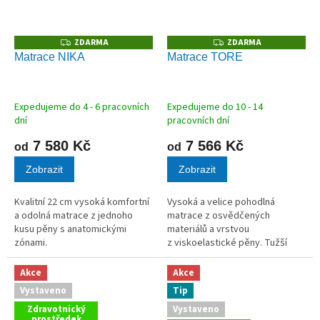
ZDARMA
ZDARMA
Z
Z
D
D
Matrace NIKA
Matrace TORE
A
A
R
R
M
M
A
A
Expedujeme do 4 - 6 pracovních
Expedujeme do 10 - 14
dní
pracovních dní
7 580 Kč
7 566 Kč
od
od
Zobrazit
Zobrazit
Kvalitní 22 cm vysoká komfortní
Vysoká a velice pohodlná
a odolná matrace z jednoho
matrace z osvědčených
kusu pěny s anatomickými
materiálů a vrstvou
zónami.
z viskoelastické pěny. Tužší
střed a tvarované vrstvy
z kvalitních pěn v celkové výšce
Akce
Akce
26 cm zaručují vysoký komfort
Vystaveno
Tip
při ležení srovnatelný...
Zdravotnický
Vystaveno
prostředek