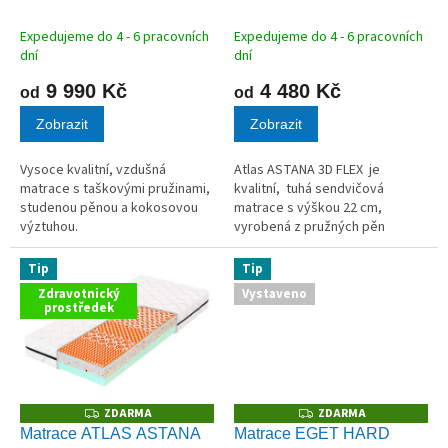
M
M
k
A
A
t
Expedujeme do 4 - 6 pracovních
Expedujeme do 4 - 6 pracovních
ů
dní
dní
9 990 Kč
4 480 Kč
od
od
Zobrazit
Zobrazit
Vysoce kvalitní, vzdušná
Atlas ASTANA 3D FLEX je
matrace s taškovými pružinami,
kvalitní, tuhá sendvičová
studenou pěnou a kokosovou
matrace s výškou 22 cm,
výztuhou.
vyrobená z pružných pěn
Flexifoam s 3D Rainbow
technologií.
Tip
Tip
Zdravotnický
Vystaveno
prostředek
ZDARMA
ZDARMA
Z
Z
D
D
Matrace ATLAS ASTANA
Matrace EGET HARD
A
A