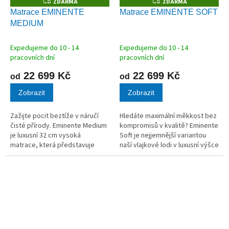
ZDARMA
ZDARMA
Z
Z
D
D
Matrace EMINENTE
Matrace EMINENTE SOFT
A
A
MEDIUM
R
R
M
M
A
A
Expedujeme do 10 - 14
Expedujeme do 10 - 14
pracovních dní
pracovních dní
22 699 Kč
22 699 Kč
od
od
Zobrazit
Zobrazit
Zažijte pocit beztíže v náručí
Hledáte maximální měkkost bez
čisté přírody. Eminente Medium
kompromisů v kvalitě? Eminente
je luxusní 32 cm vysoká
Soft je nejjemnější variantou
matrace, která představuje
naší vlajkové lodi v luxusní výšce
absolutní vrchol řemeslného
32 cm. Tato matrace je stvořena
zpracování. Srdce z 1000
pro milovníky měkkého spaní a
taštičkových mikropružinek v
pocitu absolutní...
kombinaci s...