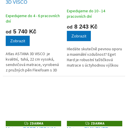
3D VISCO
R
R
M
M
A
A
Expedujeme do 10 - 14
Průměrné
Expedujeme do 4 - 6 pracovních
pracovních dní
hodnocení
dní
produktu
8 243 Kč
od
je
5 740 Kč
od
5,0
Zobrazit
Zobrazit
z
5
Hledáte skutečně pevnou oporu
hvězdiček.
Atlas ASTANA 3D VISCO je
a maximální vzdušnost? Eget
kvalitní, tuhá, 22 cm vysoká,
Hard je robustní taštičková
sendvičová matrace, vyrobená
matrace s úctyhodnou výškou
z pružných pěn Flexifoam s 3D
až 27 cm, která promění vaši
Raingov technologií s
ložnici v místo pro dokonalou
paměťovou pěnou.
regeneraci. Díky 380
nezávislým...
ZDARMA
ZDARMA
Z
Z
D
D