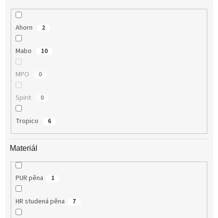
Ahorn
2
Mabo
10
MPO
0
Spirit
0
Tropico
6
Materiál
PUR pěna
1
HR studená pěna
7