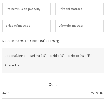
Pro miminka do postýlky
Přírodní matrace
Skládací matrace
Výprodej matrací
Matrace 90x200 cm s nosností do 140 kg
Ř
a
Doporučujeme
Nejlevnější
Nejdražší
Nejprodávanější
z
Abecedně
e
n
í
p
Cena
r
o
4480
Kč
22699
Kč
d
u