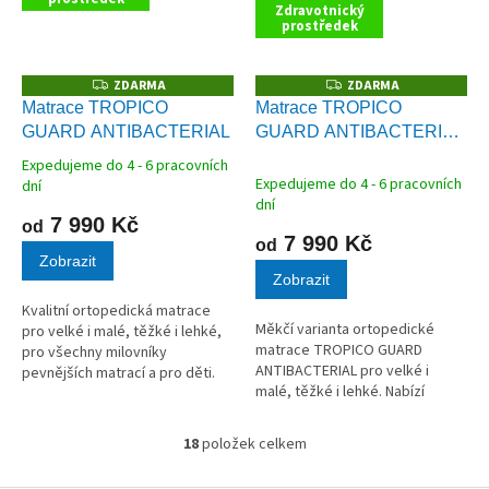
Zdravotnický
prostředek
ZDARMA
ZDARMA
Z
Z
D
D
Matrace TROPICO
Matrace TROPICO
A
A
GUARD ANTIBACTERIAL
GUARD ANTIBACTERIAL
R
R
M
M
HEAVEN
A
A
Expedujeme do 4 - 6 pracovních
Průměrné
Expedujeme do 4 - 6 pracovních
dní
hodnocení
dní
produktu
7 990 Kč
od
je
7 990 Kč
od
5,0
Zobrazit
Zobrazit
z
5
Kvalitní ortopedická matrace
hvězdiček.
Měkčí varianta ortopedické
pro velké i malé, těžké i lehké,
matrace TROPICO GUARD
pro všechny milovníky
ANTIBACTERIAL pro velké i
pevnějších matrací a pro děti.
malé, těžké i lehké. Nabízí
Nabízí mimořádnou pružnost a
mimořádnou pružnost a zároveň
zároveň nešidí na
nešidí na přizpůsobivosti. To
přizpůsobivosti. To vše díky
18
položek celkem
O
vše díky použití hybridní pěny.
použití hybridní...
v
Bez lepidel....