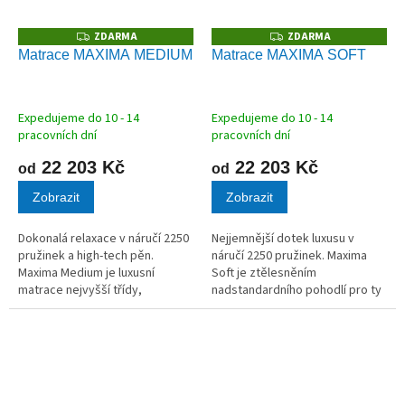
ZDARMA
ZDARMA
Z
Z
D
D
Matrace MAXIMA MEDIUM
Matrace MAXIMA SOFT
A
A
R
R
M
M
A
A
Expedujeme do 10 - 14
Expedujeme do 10 - 14
pracovních dní
pracovních dní
22 203 Kč
22 203 Kč
od
od
Zobrazit
Zobrazit
Dokonalá relaxace v náručí 2250
Nejjemnější dotek luxusu v
pružinek a high-tech pěn.
náručí 2250 pružinek. Maxima
Maxima Medium je luxusní
Soft je ztělesněním
matrace nejvyšší třídy,
nadstandardního pohodlí pro ty
navržená pro uživatele
nejnáročnější. Tato 34 cm
vyžadující maximální citlivost
vysoká matrace nabízí díky
lůžka a přepychové pohodlí. S
unikátní kombinaci hlavních
impozantní...
taštiček a nano...