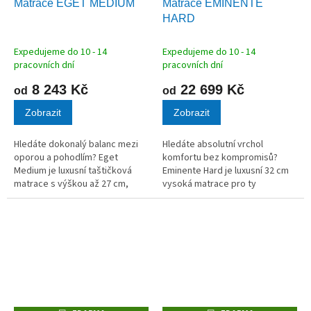
Matrace EGET MEDIUM
Matrace EMINENTE
A
A
HARD
R
R
M
M
A
A
Expedujeme do 10 - 14
Expedujeme do 10 - 14
pracovních dní
pracovních dní
8 243 Kč
22 699 Kč
od
od
Zobrazit
Zobrazit
Hledáte dokonalý balanc mezi
Hledáte absolutní vrchol
oporou a pohodlím? Eget
komfortu bez kompromisů?
Medium je luxusní taštičková
Eminente Hard je luxusní 32 cm
matrace s výškou až 27 cm,
vysoká matrace pro ty
která nabízí citlivější
nejnáročnější, kteří věří v sílu
přizpůsobení tělu než verze
přírodních materiálů. Unikátní
Hard. Díky 380 nezávislým
jádro s 1000 taštičkovými
pružinkám (drát 1,8...
pružinkami...