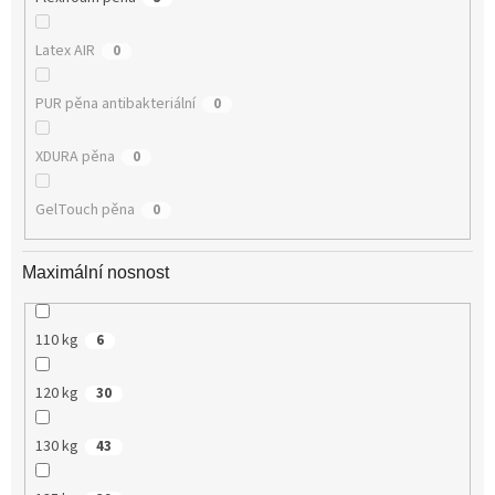
Latex AIR
0
PUR pěna antibakteriální
0
XDURA pěna
0
GelTouch pěna
0
Maximální nosnost
110 kg
6
120 kg
30
130 kg
43