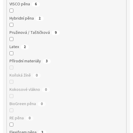
VISCO pěna
6
Hybridní pěna
2
Pružinová / Taštičková
9
Latex
2
Přírodní materiály
3
Koňská žíně
0
Kokosové vlákno
0
BioGreen pěna
0
RE pěna
0
Flexifoam pěna
3