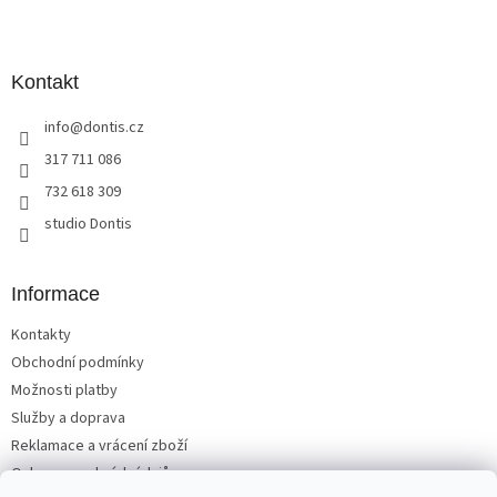
l
Z
á
á
d
p
a
a
Kontakt
c
t
í
info
@
dontis.cz
í
p
r
317 711 086
v
732 618 309
k
y
studio Dontis
v
ý
p
Informace
i
s
Kontakty
u
Obchodní podmínky
Možnosti platby
Služby a doprava
Reklamace a vrácení zboží
Ochrana osobních údajů