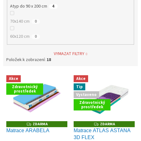
Atyp do 90 x 200 cm
4
70x140 cm
0
60x120 cm
0
VYMAZAT FILTRY
Položek k zobrazení:
18
V
Akce
Akce
ý
Zdravotnický
Tip
p
prostředek
Vystaveno
i
s
Zdravotnický
prostředek
p
r
o
ZDARMA
ZDARMA
Z
Z
D
D
d
Matrace ARABELA
Matrace ATLAS ASTANA
A
A
u
3D FLEX
R
R