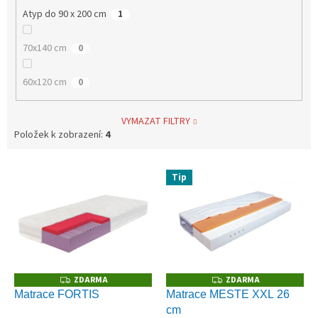
Atyp do 90 x 200 cm
1
70x140 cm
0
60x120 cm
0
VYMAZAT FILTRY
Položek k zobrazení:
4
V
Tip
ý
p
i
s
p
r
o
ZDARMA
ZDARMA
Z
Z
D
D
d
Matrace FORTIS
Matrace MESTE XXL 26
A
A
u
cm
R
R