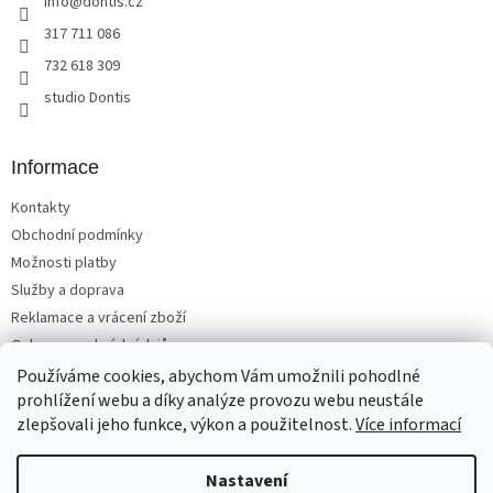
info
@
dontis.cz
í
p
r
317 711 086
v
732 618 309
k
y
studio Dontis
v
ý
p
Informace
i
s
Kontakty
u
Obchodní podmínky
Možnosti platby
Služby a doprava
Reklamace a vrácení zboží
Ochrana osobních údajů
Používáme cookies, abychom Vám umožnili pohodlné
prohlížení webu a díky analýze provozu webu neustále
zlepšovali jeho funkce, výkon a použitelnost.
Více informací
Vytvořil Shoptet
Nastavení