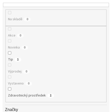
k
t
ů
Na skladě
0
Akce
0
Novinka
0
Tip
1
Výprodej
0
Vystaveno
0
Zdravotnický prostředek
2
Značky