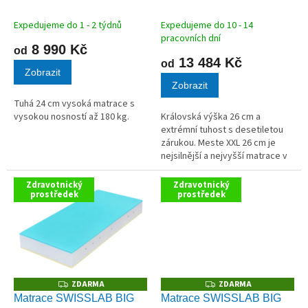
M
M
k
A
A
t
Expedujeme do 1 - 2 týdnů
Expedujeme do 10 - 14
ů
pracovních dní
8 990 Kč
od
13 484 Kč
od
Zobrazit
Zobrazit
Tuhá 24 cm vysoká matrace s
vysokou nosností až 180 kg.
Královská výška 26 cm a
extrémní tuhost s desetiletou
zárukou. Meste XXL 26 cm je
nejsilnější a nejvyšší matrace v
celém našem sortimentu. Jádro
z vysokogramážní bílé studené
Zdravotnický
Zdravotnický
prostředek
pěny (50 kg/m³) poskytuje...
prostředek
ZDARMA
ZDARMA
Z
Z
D
D
Matrace SWISSLAB BIG
Matrace SWISSLAB BIG
A
A