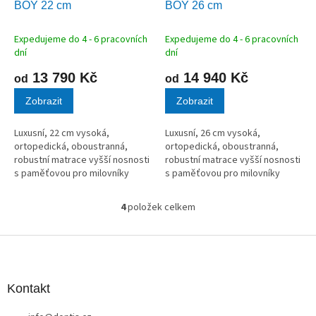
BOY 22 cm
BOY 26 cm
R
R
M
M
A
A
Expedujeme do 4 - 6 pracovních
Expedujeme do 4 - 6 pracovních
dní
dní
13 790 Kč
14 940 Kč
od
od
Zobrazit
Zobrazit
Luxusní, 22 cm vysoká,
Luxusní, 26 cm vysoká,
ortopedická, oboustranná,
ortopedická, oboustranná,
robustní matrace vyšší nosnosti
robustní matrace vyšší nosnosti
s paměťovou pro milovníky
s paměťovou pro milovníky
tuhého ležení.
tuhého ležení.
4
položek celkem
O
v
l
Z
á
á
d
p
a
a
Kontakt
c
t
í