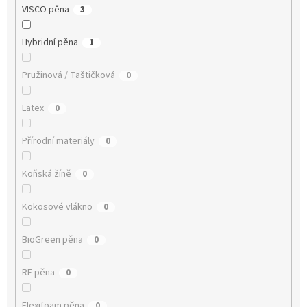
VISCO pěna
3
Hybridní pěna
1
Pružinová / Taštičková
0
Latex
0
Přírodní materiály
0
Koňská žíně
0
Kokosové vlákno
0
BioGreen pěna
0
RE pěna
0
Flexifoam pěna
0