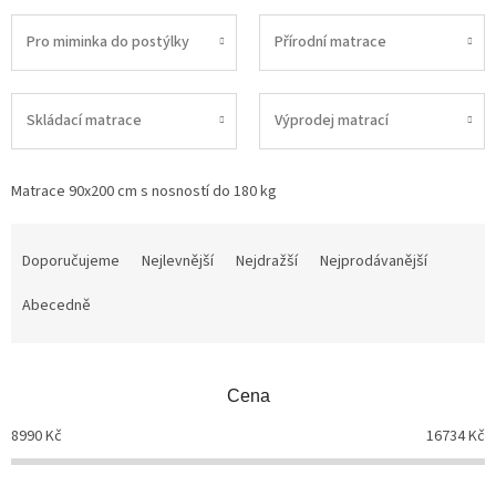
Pro miminka do postýlky
Přírodní matrace
Skládací matrace
Výprodej matrací
Matrace 90x200 cm s nosností do 180 kg
Ř
a
Doporučujeme
Nejlevnější
Nejdražší
Nejprodávanější
z
Abecedně
e
n
í
p
Cena
r
o
8990
Kč
16734
Kč
d
u