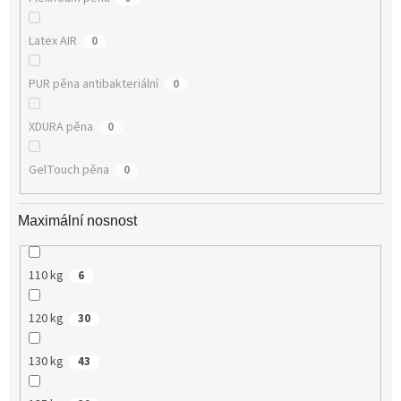
Latex AIR
0
PUR pěna antibakteriální
0
XDURA pěna
0
GelTouch pěna
0
Maximální nosnost
110 kg
6
120 kg
30
130 kg
43