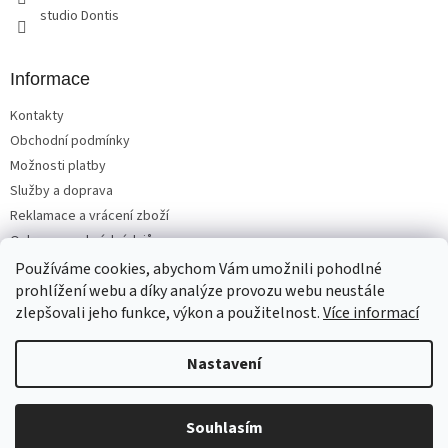
studio Dontis
Informace
Kontakty
Obchodní podmínky
Možnosti platby
Služby a doprava
Reklamace a vrácení zboží
Ochrana osobních údajů
Používáme cookies, abychom Vám umožnili pohodlné
prohlížení webu a díky analýze provozu webu neustále
zlepšovali jeho funkce, výkon a použitelnost.
Více informací
Vytvořil Shoptet
Nastavení
Copyright 2026
Matrace, postele, nábytek Benešov
. Všechna
Souhlasím
práva vyhrazena.
Upravit nastavení cookies