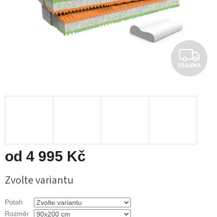
Z
ZDARMA
D
A
R
M
A
od
4 995 Kč
Měrná
Zvolte variantu
cena:
Potah
Rozměr