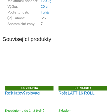
Maximální nosnost
:
120 kg
Výška
:
20 cm
Podle tuhosti
:
Tuhá
?
Tuhost
:
5/6
Anatomické zóny
:
7
Související produkty
ZDARMA
ZDARMA
Z
Z
D
D
Rošt laťový rolovací
Rošt LATT 16 ROLL
A
A
R
R
M
M
A
A
Expedujeme do 1 - 2 týdnů
Skladem