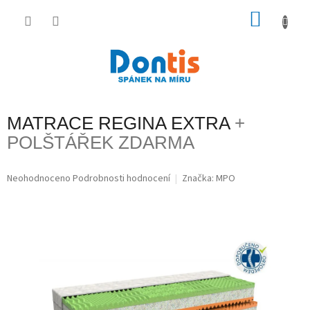
Přejít
na
NÁKU
obsah
KOŠÍK
MATRACE REGINA EXTRA
+
POLŠTÁŘEK ZDARMA
Průměrné
Neohodnoceno
Podrobnosti hodnocení
Značka:
MPO
hodnocení
produktu
je
0,0
z
5
hvězdiček.