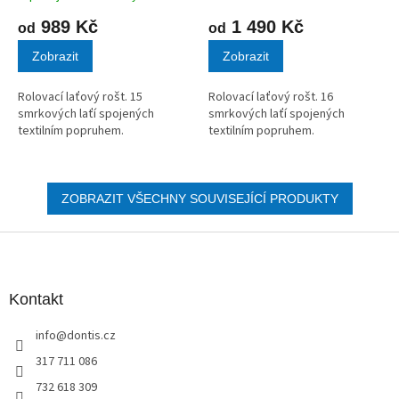
989 Kč
1 490 Kč
od
od
Zobrazit
Zobrazit
Rolovací laťový rošt. 15
Rolovací laťový rošt. 16
smrkových laťí spojených
smrkových laťí spojených
textilním popruhem.
textilním popruhem.
ZOBRAZIT VŠECHNY SOUVISEJÍCÍ PRODUKTY
Z
á
p
a
Kontakt
t
info
@
dontis.cz
í
317 711 086
732 618 309