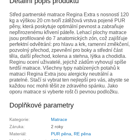
Detailní popis produktu
Střed partnerské matrace Regina Extra s nosností 120
kg a výškou 20 cm tvoří zátěžová vrstva pojené PUR
pěny, která poskytuje optimální pevnost a zabraňuje
nepřirozenému křivení páteře. Lehací plochy matrace
jsou profilované do 7 anatomických zón, což zajišťuje
perfektní odvětrání: pro hlavu a krk, ramenní změkčení,
pozvolný přechod, zpevnění pro boky a střední část
těla, další přechod, kolena a stehna, lýtka a chodidla.
Reginu ocení uživatelé, jejichž zádům vyhovují spíše
tvrdší matrace. Všechny typy nabízených potahů k
matraci Regina Extra jsou alergicky neutrální a
pratelné. Stačí si vybrat ten nejlepší pro vás, abyste se
každou noc mohli těšit ze zdravého spánku. Jako
oporu matrace si vyberte rošt či pevnou podložku.
Doplňkové parametry
Kategorie
:
Matrace
Záruka
:
2 roky
Materiál
:
PUR pěna
,
RE pěna