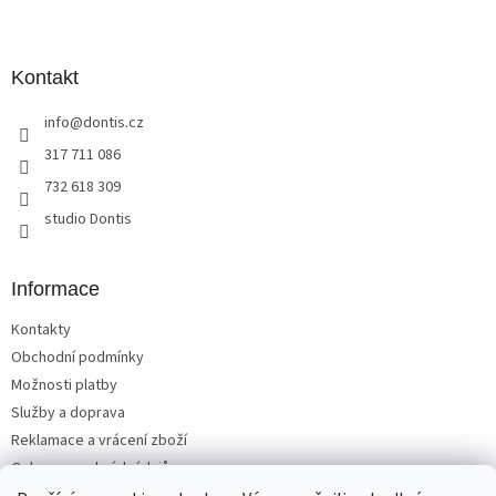
Z
á
p
a
Kontakt
t
info
@
dontis.cz
í
317 711 086
732 618 309
studio Dontis
Informace
Kontakty
Obchodní podmínky
Možnosti platby
Služby a doprava
Reklamace a vrácení zboží
Ochrana osobních údajů