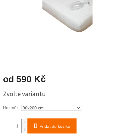
od
590 Kč
Měrná
Zvolte variantu
cena:
Rozměr
Přidat do košíku