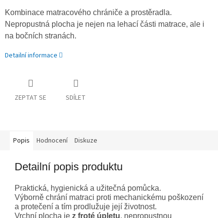
Kombinace matracového chrániče a prostěradla.
Nepropustná plocha je nejen na lehací části matrace, ale i
na bočních stranách.
Detailní informace
ZEPTAT SE
SDÍLET
Popis
Hodnocení
Diskuze
Detailní popis produktu
Praktická, hygienická a užitečná pomůcka.
Výborně chrání matraci proti mechanickému poškození
a protečení a tím prodlužuje její životnost.
Vrchní plocha je
z froté úpletu
, nepropustnou