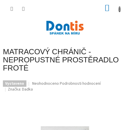
Přejít
na
NÁKU
obsah
KOŠÍK
MATRACOVÝ CHRÁNIČ -
NEPROPUSTNÉ PROSTĚRADLO
FROTÉ
Průměrné
Neohodnoceno
Podrobnosti hodnocení
Vystaveno
hodnocení
Značka:
Dadka
produktu
je
0,0
z
5
hvězdiček.