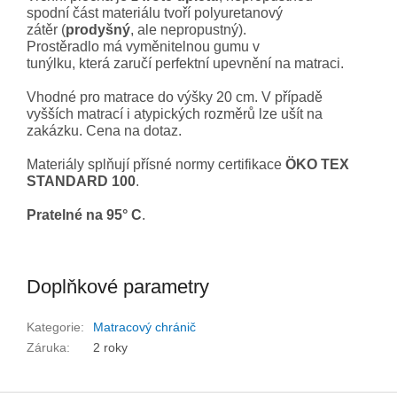
spodní část materiálu tvoří polyuretanový
zátěr (
prodyšný
, ale nepropustný).
Prostěradlo má vyměnitelnou gumu v
tunýlku, která zaručí perfektní upevnění na matraci.
Vhodné pro matrace do výšky 20 cm. V případě
vyšších matrací i atypických rozměrů lze ušít na
zakázku. Cena na dotaz.
Materiály splňují přísné normy certifikace
ÖKO TEX
STANDARD 100
.
Pratelné na 95° C
.
Doplňkové parametry
Kategorie
:
Matracový chránič
Záruka
:
2 roky