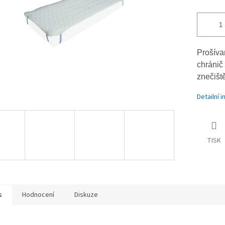
Prošíva
chránič
znečišt
Detailní 
TISK
s
Hodnocení
Diskuze