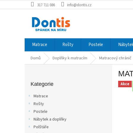
Přejít
317 711 086
info@dontis.cz
na
obsah
Matrace
Rošty
Postele
Nábytek
Domů
Doplňky k matracím
Matracový chránič
P
MAT
o
Přeskočit
s
kategorie
Kategorie
Akce
t
r
Matrace
a
Rošty
n
Postele
n
í
Nábytek a doplňky
p
Polštáře
a