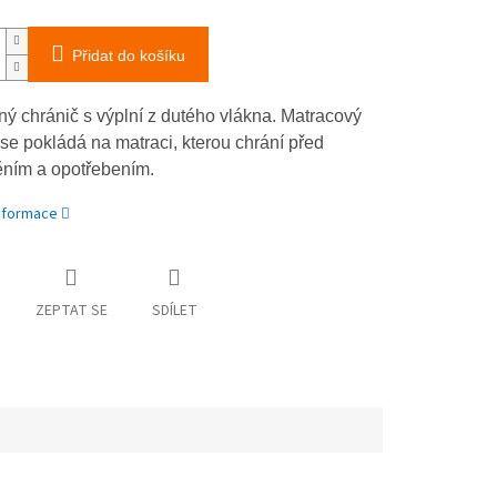
Přidat do košíku
ný chránič s výplní z dutého vlákna. Matracový
 se pokládá na matraci, kterou chrání před
ěním a opotřebením.
informace
ZEPTAT SE
SDÍLET