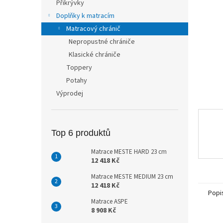
Přikrývky
n
Doplňky k matracím
e
Matracový chránič
l
Nepropustné chrániče
Klasické chrániče
Toppery
Potahy
Výprodej
Top 6 produktů
Matrace MESTE HARD 23 cm
12 418 Kč
Matrace MESTE MEDIUM 23 cm
12 418 Kč
Popi
Matrace ASPE
8 908 Kč