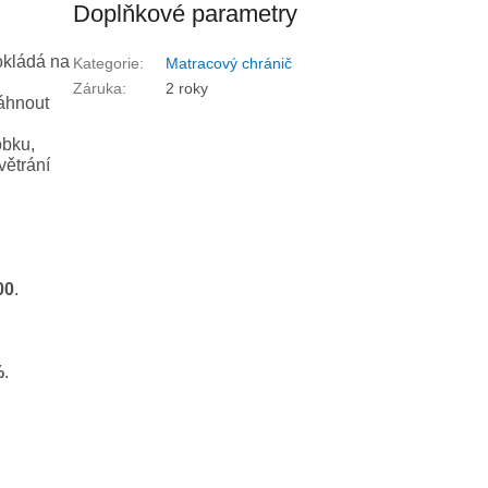
Doplňkové parametry
okládá na
Kategorie
:
Matracový chránič
Záruka
:
2 roky
áhnout
obku,
větrání
00
.
%
.