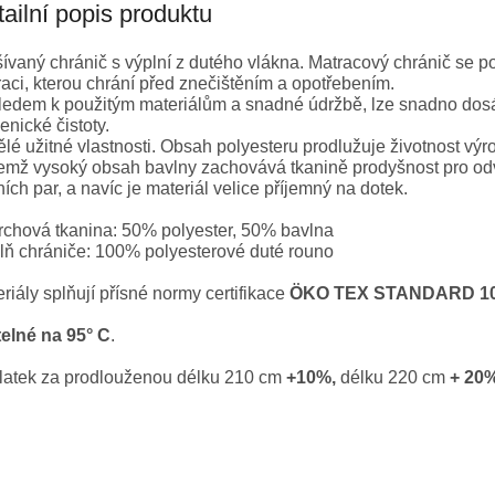
ailní popis produktu
ívaný chránič s výplní z dutého vlákna. Matracový chránič se p
aci, kterou chrání před znečištěním a opotřebením.
ledem k použitým materiálům a snadné údržbě, lze snadno dos
enické čistoty.
lé užitné vlastnosti. Obsah polyesteru prodlužuje životnost výr
emž vysoký obsah bavlny zachovává tkanině prodyšnost pro od
ích par, a navíc je materiál velice příjemný na dotek.
rchová tkanina: 50% polyester, 50% bavlna
lň chrániče: 100% polyesterové duté rouno
riály splňují přísné normy certifikace
ÖKO TEX STANDARD 1
telné na 95° C
.
platek za prodlouženou délku 210 cm
+10%,
délku 220 cm
+ 20