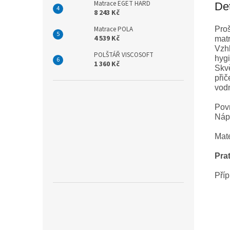
Matrace EGET HARD
Det
8 243 Kč
Proš
Matrace POLA
4 539 Kč
matr
Vzh
POLŠTÁŘ VISCOSOFT
hygi
1 360 Kč
Skvě
přič
vodn
Pov
Náp
Mate
Pra
Pří