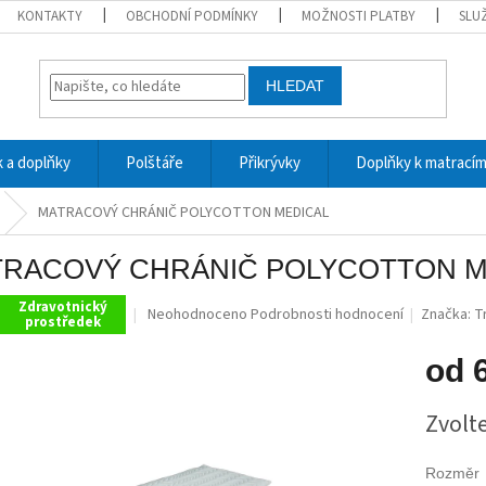
KONTAKTY
OBCHODNÍ PODMÍNKY
MOŽNOSTI PLATBY
SLU
HLEDAT
 a doplňky
Polštáře
Přikrývky
Doplňky k matrací
MATRACOVÝ CHRÁNIČ POLYCOTTON MEDICAL
RACOVÝ CHRÁNIČ POLYCOTTON M
Zdravotnický
Průměrné
Neohodnoceno
Podrobnosti hodnocení
Značka:
T
prostředek
hodnocení
produktu
od
je
0,0
Měrná
z
Zvolt
cena:
5
hvězdiček.
Rozměr