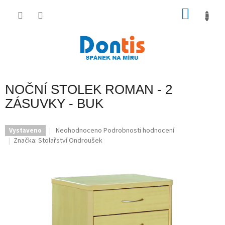
Přejít
na
NÁKU
obsah
KOŠÍK
NOČNÍ STOLEK ROMAN - 2
ZÁSUVKY - BUK
Průměrné
Neohodnoceno
Podrobnosti hodnocení
Vystaveno
hodnocení
Značka:
Stolařství Ondroušek
produktu
je
0,0
z
5
hvězdiček.