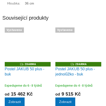
Hloubka
:
36 cm
Související produkty
Vystaveno
Vystaveno
ZDARMA
ZDARMA
Z
Z
D
D
Postel JAKUB 50 plus -
Postel JAKUB 50 plus -
A
A
buk
jednolůžko - buk
R
R
M
M
A
A
Expedujeme do 6 - 8 týdnů
Expedujeme do 4 - 8 týdnů
15 462 Kč
9 515 Kč
od
od
Zobrazit
Zobrazit