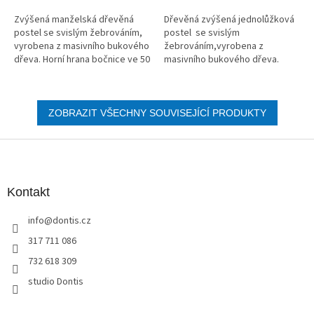
Zvýšená manželská dřevěná
Dřevěná zvýšená jednolůžková
postel se svislým žebrováním,
postel se svislým
vyrobena z masivního bukového
žebrováním,vyrobena z
dřeva. Horní hrana bočnice ve 50
masivního bukového dřeva.
cm.
Horní hrana bočnice ve 50 cm.
ZOBRAZIT VŠECHNY SOUVISEJÍCÍ PRODUKTY
Z
á
p
a
Kontakt
t
info
@
dontis.cz
í
317 711 086
732 618 309
studio Dontis