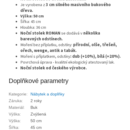
Je vyrobena z
3 cm silného
masivního bukového
dřeva.
Výška: 50 cm
Šířka: 45 cm
Hloubka: 36 cm
Noční stolek
ROMAN
se dodává v
několika
barevných odstínech.
Moření bez příplatku, odstíny:
přírodní, olše, třešeň,
ořech, wenge, antik a tabák.
Moření s příplatkem, odstíny
: dub (+10%), bílá (+20%).
Povrchová úprava - kvalitní ekologický atestovaný lak.
Noční stolek od českého výrobce.
Doplňkové parametry
Kategorie
:
Nábytek a doplňky
Záruka
:
2 roky
Materiál
:
Buk
Výška
:
Zvýšená
Výška
:
50 cm
Šířka
:
45 cm