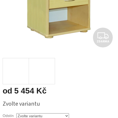
Z
ZDARMA
D
A
R
M
A
od
5 454 Kč
Měrná
Zvolte variantu
cena:
Odstín