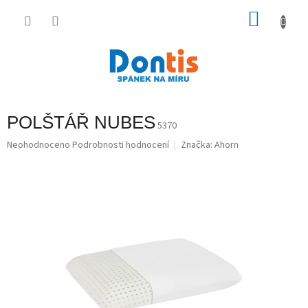
Přejít
na
NÁKU
obsah
KOŠÍK
POLŠTÁŘ NUBES
5370
Průměrné
Neohodnoceno
Podrobnosti hodnocení
Značka:
Ahorn
hodnocení
produktu
je
0,0
z
5
hvězdiček.