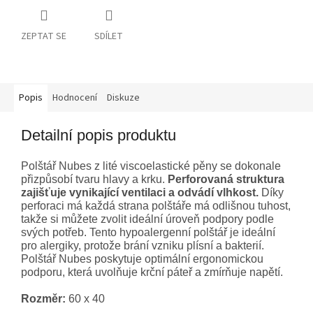
ZEPTAT SE
SDÍLET
Popis
Hodnocení
Diskuze
Detailní popis produktu
Polštář Nubes z lité viscoelastické pěny se dokonale
přizpůsobí tvaru hlavy a krku.
Perforovaná struktura
zajišťuje vynikající ventilaci a odvádí vlhkost.
Díky
perforaci má každá strana polštáře má odlišnou tuhost,
takže si můžete zvolit ideální úroveň podpory podle
svých potřeb. Tento hypoalergenní polštář je ideální
pro alergiky, protože brání vzniku plísní a bakterií.
Polštář Nubes poskytuje optimální ergonomickou
podporu, která uvolňuje krční páteř a zmírňuje napětí.
Rozměr:
60 x 40