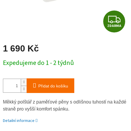
Z
ZDARMA
D
A
1 690 Kč
R
Měrná
Expedujeme do 1 - 2 týdnů
cena:
M
A
Přidat do košíku
Měkký polštář z paměťové pěny s odlišnou tuhostí na každé
straně pro vyšší komfort spánku.
Detailní informace