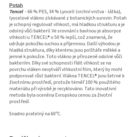
Potah
Tencel
- 66 % PES, 34 % Lyocell (vrchní vrstva - látka),
lyocelové vlákno získávané z botanických surovin. Potah
je schopný regulovat vlhkost, má hladkou strukturu a je
odolný vůči bakterií. Ve srovnání s bavlnou je absorpce
vlhkosti u TENCEL® o 50 % lepší, což znamená, že
udržuje pokožku suchou a příjemnou. Další výhodou je
hladká struktura, díky kterému jsou polštáře měkké a
jemné k pokožce. Toto vlákno je přirozeně odolné vůči
bakteriím. Díky své schopnosti řídit vlhkost se na
povrchu vláken nevytváří vlhkostní film, který by mohl
podporovat růst bakterií. Vlákna TENCEL® jsou šetrné k
životnímu prostředí, protože téměř 100 % použitého
materiálu při výrobě je recyklováno. Tato inovativní
metoda byla oceněna Evropskou cenou za životní
prostředí.
Snadno pratelný na 60ºC.