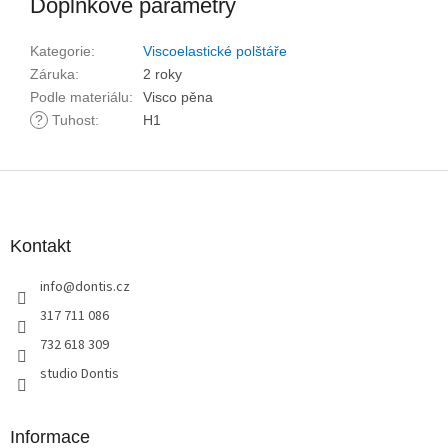
Doplňkové parametry
Kategorie
:
Viscoelastické polštáře
Záruka
:
2 roky
Podle materiálu
:
Visco pěna
?
Tuhost
:
H1
Z
á
p
a
Kontakt
t
info
@
dontis.cz
í
317 711 086
732 618 309
studio Dontis
Informace