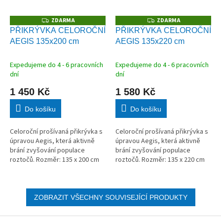
ZDARMA
ZDARMA
Z
Z
D
D
PŘIKRÝVKA CELOROČNÍ
PŘIKRÝVKA CELOROČNÍ
A
A
AEGIS 135x200 cm
AEGIS 135x220 cm
R
R
M
M
A
A
Expedujeme do 4 - 6 pracovních
Expedujeme do 4 - 6 pracovních
dní
dní
1 450 Kč
1 580 Kč
Do košíku
Do košíku
Celoroční prošívaná přikrývka s
Celoroční prošívaná přikrývka s
úpravou Aegis, která aktivně
úpravou Aegis, která aktivně
brání zvyšování populace
brání zvyšování populace
roztočů. Rozměr: 135 x 200 cm
roztočů. Rozměr: 135 x 220 cm
ZOBRAZIT VŠECHNY SOUVISEJÍCÍ PRODUKTY
Z