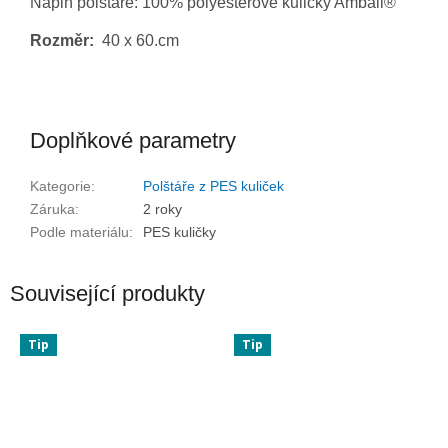
Náplň polštáře: 100% polyesterové kuličky Amball®
Rozměr:
40 x 60.cm
Doplňkové parametry
Kategorie
:
Polštáře z PES kuliček
Záruka
:
2 roky
Podle materiálu
:
PES kuličky
Související produkty
Tip
Tip