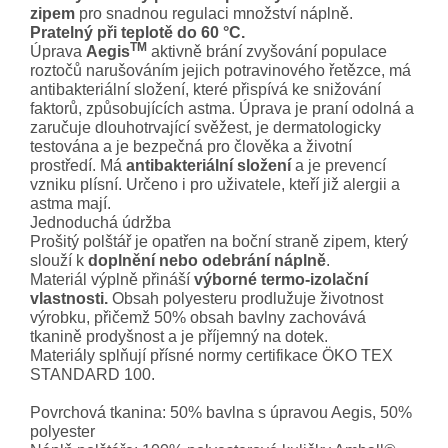
zipem
pro snadnou regulaci množství náplně.
Pratelný při teplotě do 60 °C.
TM
Úprava
Aegis
aktivně brání zvyšování populace
roztočů narušováním jejich potravinového řetězce, má
antibakteriální složení, které přispívá ke snižování
faktorů, způsobujících astma. Úprava je praní odolná a
zaručuje dlouhotrvající svěžest, je dermatologicky
testována a je bezpečná pro člověka a životní
prostředí. Má
antibakteriální
složení
a je prevencí
vzniku plísní. Určeno i pro uživatele, kteří již alergii a
astma mají.
Jednoduchá údržba
Prošitý polštář je opatřen na boční straně zipem, který
slouží k
doplnění nebo odebrání náplně
.
Materiál výplně přináší
výborné termo-izolační
vlastnosti.
Obsah polyesteru prodlužuje životnost
výrobku, přičemž 50% obsah bavlny zachovává
tkanině prodyšnost a je příjemný na dotek.
Materiály splňují přísné normy certifikace ÖKO TEX
STANDARD 100.
Povrchová tkanina: 50% bavlna s úpravou Aegis, 50%
polyester