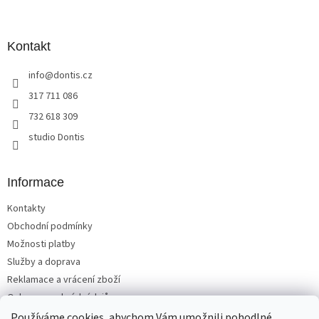
á
p
a
Kontakt
t
info
@
dontis.cz
í
317 711 086
732 618 309
studio Dontis
Informace
Kontakty
Obchodní podmínky
Možnosti platby
Služby a doprava
Reklamace a vrácení zboží
Ochrana osobních údajů
Používáme cookies, abychom Vám umožnili pohodlné