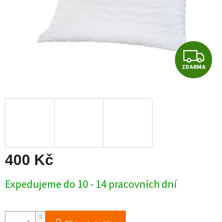
Z
ZDARMA
D
A
R
M
A
400 Kč
Měrná
Expedujeme do 10 - 14 pracovních dní
cena: