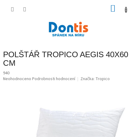
Přejít
na
NÁKU
obsah
KOŠÍK
POLŠTÁŘ TROPICO AEGIS 40X60
CM
940
Průměrné
Neohodnoceno
Podrobnosti hodnocení
Značka:
Tropico
hodnocení
produktu
je
0,0
z
5
hvězdiček.