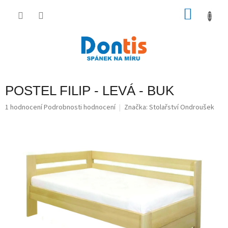
Přejít
na
NÁKU
obsah
KOŠÍK
POSTEL FILIP - LEVÁ - BUK
Průměrné
1 hodnocení
Podrobnosti hodnocení
Značka:
Stolařství Ondroušek
hodnocení
produktu
je
5,0
z
5
hvězdiček.