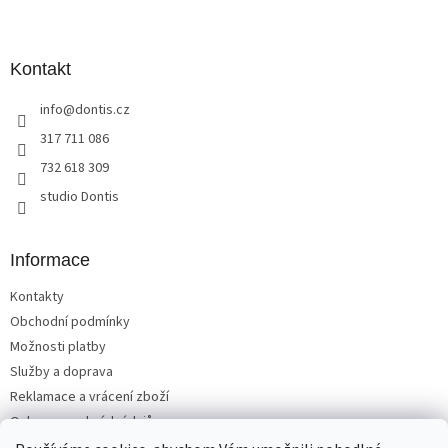
Z
á
p
a
Kontakt
t
info
@
dontis.cz
í
317 711 086
732 618 309
studio Dontis
Informace
Kontakty
Obchodní podmínky
Možnosti platby
Služby a doprava
Reklamace a vrácení zboží
Ochrana osobních údajů