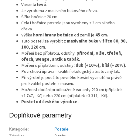
Varianta
levá
.
Je vyrobena z masivního bukového dřeva.
Šířka bočnice 20 cm.
Čela i bočnice postele jsou vyrobeny z 3 cm silného
dřeva.
Výška
horní hrany bočnice
od země je
45 cm.
Tuto postel lze vyrobit z
masivního buku
v
šířce 80, 90,
100, 120 cm.
Moření bez příplatku, odstíny:
přírodní, olše, třešeň,
ořech, wenge, antik a tabák.
Moření s příplatkem, odstíny
: dub (+10%), bílá (+20%).
Povrchová úprava - kvalitní ekologický atestovaný lak.
Při výrobě je použito pevného kování vyvinutého právě
pro kvalitní postele z masivu.
Možnost dodání prodloužené varianty 210 cm (příplatek
+1 747,- Kč) nebo 220 cm (příplatek +3 311,- Kč).
Postel od českého výrobce.
Doplňkové parametry
Kategorie
:
Postele