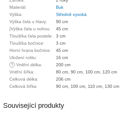
Záruka
:
2 roky
Materiál
:
Buk
Výška
:
Středně vysoká
Výška čela u hlavy
:
90 cm
|Výška čela u nohou
:
45 cm
Tloušťka čela postele
:
3 cm
Tloušťka bočnice
:
3 cm
Horní hrana bočnice
:
45 cm
Uložení roštu
:
16 cm
?
Vnitřní délka
:
200 cm
Vnitřní šířka
:
80 cm, 90 cm, 100 cm, 120 cm
Celková délka
:
206 cm
Celková šířka
:
90 cm, 100 cm, 110 cm, 130 cm
Související produkty