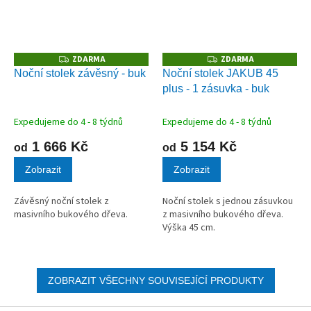
ZDARMA
ZDARMA
Z
Z
D
D
Noční stolek závěsný - buk
Noční stolek JAKUB 45
A
A
plus - 1 zásuvka - buk
R
R
M
M
A
A
Expedujeme do 4 - 8 týdnů
Expedujeme do 4 - 8 týdnů
1 666 Kč
5 154 Kč
od
od
Zobrazit
Zobrazit
Závěsný noční stolek z
Noční stolek s jednou zásuvkou
masivního bukového dřeva.
z masivního bukového dřeva.
Výška 45 cm.
ZOBRAZIT VŠECHNY SOUVISEJÍCÍ PRODUKTY