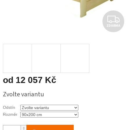
Z
ZDARMA
D
A
R
M
A
od
12 057 Kč
Měrná
Zvolte variantu
cena:
Odstín
Rozměr