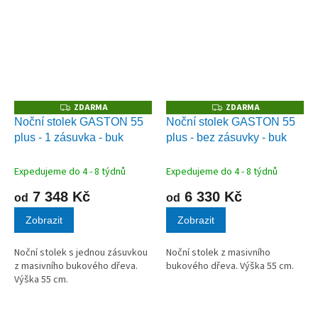
ZDARMA
ZDARMA
Z
Z
D
D
Noční stolek GASTON 55
Noční stolek GASTON 55
A
A
plus - 1 zásuvka - buk
plus - bez zásuvky - buk
R
R
M
M
A
A
Expedujeme do 4 - 8 týdnů
Expedujeme do 4 - 8 týdnů
7 348 Kč
6 330 Kč
od
od
Zobrazit
Zobrazit
Noční stolek s jednou zásuvkou
Noční stolek z masivního
z masivního bukového dřeva.
bukového dřeva. Výška 55 cm.
Výška 55 cm.