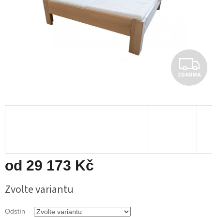
Z
ZDARMA
D
A
R
M
A
od
29 173 Kč
Měrná
Zvolte variantu
cena:
Odstín