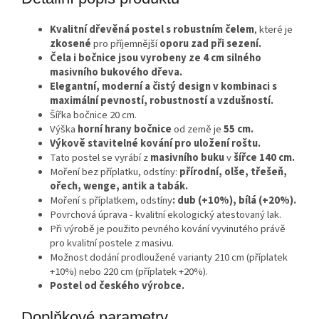
Kvalitní dřevěná postel s robustním čelem
, které je
zkosené
pro příjemnější
oporu zad při sezení.
Čela i bočnice jsou vyrobeny ze 4 cm silného
masivního bukového dřeva.
Elegantní, moderní a čistý design v kombinaci s
maximální pevností, robustností a vzdušností.
Šířka bočnice 20 cm.
Výška
horní hrany bočnice
od země je
55 cm.
Výkově stavitelné kování pro uložení roštu.
Tato postel se vyrábí z
masivního buku
v
šířce 140 cm.
Moření bez příplatku, odstíny:
přírodní, olše, třešeň,
ořech, wenge, antik a tabák.
Moření s příplatkem, odstíny
: dub (+10%), bílá (+20%).
Povrchová úprava - kvalitní ekologický atestovaný lak.
Při výrobě je použito pevného kování vyvinutého právě
pro kvalitní postele z masivu.
Možnost dodání prodloužené varianty 210 cm (příplatek
+10%) nebo 220 cm (příplatek +20%).
Postel od českého výrobce.
Doplňkové parametry