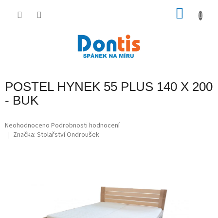
Přejít
na
NÁKU
obsah
KOŠÍK
POSTEL HYNEK 55 PLUS 140 X 200
- BUK
Průměrné
Neohodnoceno
Podrobnosti hodnocení
hodnocení
Značka:
Stolařství Ondroušek
produktu
je
0,0
z
5
hvězdiček.