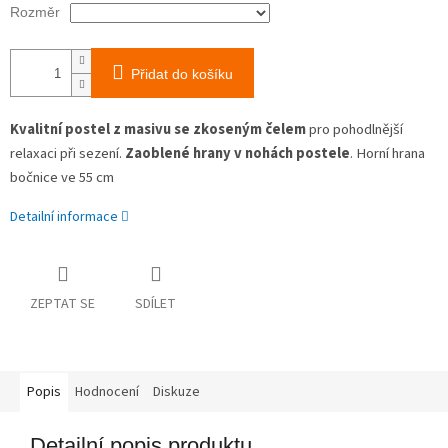
Rozměr
Přidat do košíku
Kvalitní postel z masivu se zkoseným čelem
pro pohodlnější
relaxaci při sezení.
Zaoblené hrany v nohách postele
. Horní hrana
bočnice ve 55 cm
Detailní informace
ZEPTAT SE
SDÍLET
Popis
Hodnocení
Diskuze
Detailní popis produktu