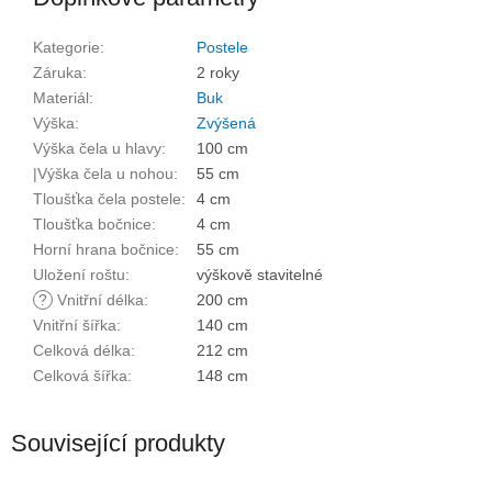
Kategorie
:
Postele
Záruka
:
2 roky
Materiál
:
Buk
Výška
:
Zvýšená
Výška čela u hlavy
:
100 cm
|Výška čela u nohou
:
55 cm
Tloušťka čela postele
:
4 cm
Tloušťka bočnice
:
4 cm
Horní hrana bočnice
:
55 cm
Uložení roštu
:
výškově stavitelné
?
Vnitřní délka
:
200 cm
Vnitřní šířka
:
140 cm
Celková délka
:
212 cm
Celková šířka
:
148 cm
Související produkty