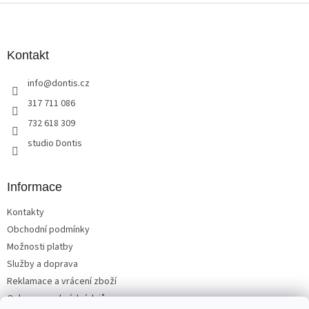
Z
á
p
a
Kontakt
t
info
@
dontis.cz
í
317 711 086
732 618 309
studio Dontis
Informace
Kontakty
Obchodní podmínky
Možnosti platby
Služby a doprava
Reklamace a vrácení zboží
Ochrana osobních údajů