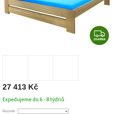
Z
ZDARMA
D
A
R
M
A
27 413 Kč
Měrná
Expedujeme do 6 - 8 týdnů
cena:
Rozměr