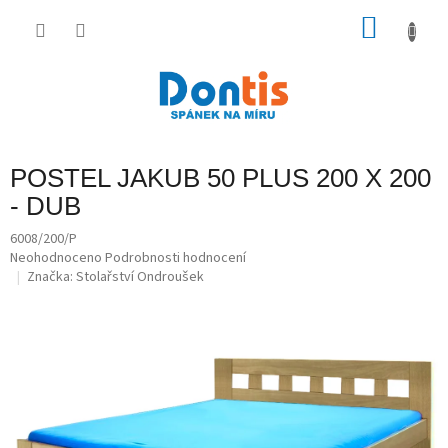
Přejít
na
NÁKU
obsah
KOŠÍK
POSTEL JAKUB 50 PLUS 200 X 200
- DUB
6008/200/P
Průměrné
Neohodnoceno
Podrobnosti hodnocení
hodnocení
Značka:
Stolařství Ondroušek
produktu
je
0,0
z
5
hvězdiček.