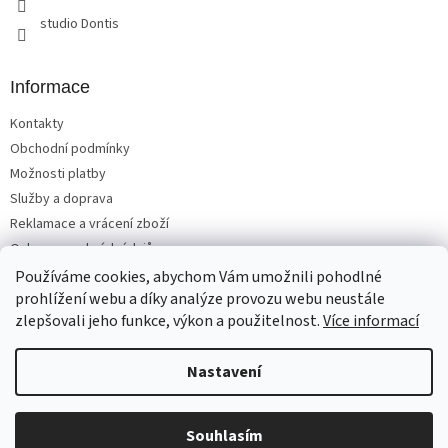
studio Dontis
Informace
Kontakty
Obchodní podmínky
Možnosti platby
Služby a doprava
Reklamace a vrácení zboží
Ochrana osobních údajů
Používáme cookies, abychom Vám umožnili pohodlné
prohlížení webu a díky analýze provozu webu neustále
zlepšovali jeho funkce, výkon a použitelnost.
Více informací
Vytvořil Shoptet
Nastavení
Copyright 2026
Matrace, postele, nábytek Benešov
. Všechna
Souhlasím
práva vyhrazena.
Upravit nastavení cookies