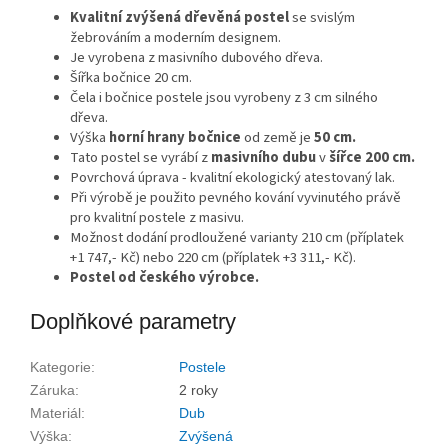
Kvalitní zvýšená dřevěná postel
se svislým
žebrováním a moderním designem.
Je vyrobena z masivního dubového dřeva.
Šířka bočnice 20 cm.
Čela i bočnice postele jsou vyrobeny z 3 cm silného
dřeva.
Výška
horní hrany bočnice
od země je
50 cm.
Tato postel se vyrábí z
masivního dubu
v
šířce 200 cm.
Povrchová úprava - kvalitní ekologický atestovaný lak.
Při výrobě je použito pevného kování vyvinutého právě
pro kvalitní postele z masivu.
Možnost dodání prodloužené varianty 210 cm (příplatek
+1 747,- Kč) nebo 220 cm (příplatek +3 311,- Kč).
Postel od českého výrobce.
Doplňkové parametry
Kategorie
:
Postele
Záruka
:
2 roky
Materiál
:
Dub
Výška
:
Zvýšená