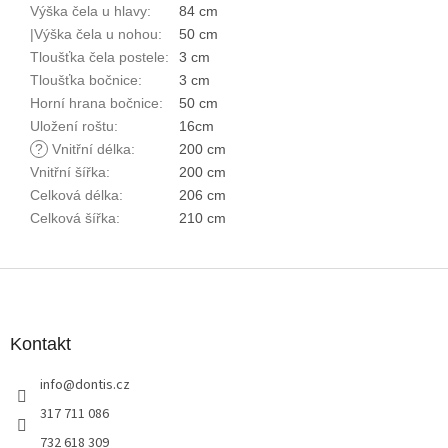
Výška čela u hlavy
:
84 cm
|Výška čela u nohou
:
50 cm
Tloušťka čela postele
:
3 cm
Tloušťka bočnice
:
3 cm
Horní hrana bočnice
:
50 cm
Uložení roštu
:
16cm
?
Vnitřní délka
:
200 cm
Vnitřní šířka
:
200 cm
Celková délka
:
206 cm
Celková šířka
:
210 cm
Z
á
p
a
Kontakt
t
info
@
dontis.cz
í
317 711 086
732 618 309