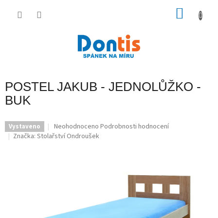
Přejít
na
NÁKU
obsah
KOŠÍK
POSTEL JAKUB - JEDNOLŮŽKO -
BUK
Průměrné
Neohodnoceno
Podrobnosti hodnocení
Vystaveno
hodnocení
Značka:
Stolařství Ondroušek
produktu
je
0,0
z
5
hvězdiček.