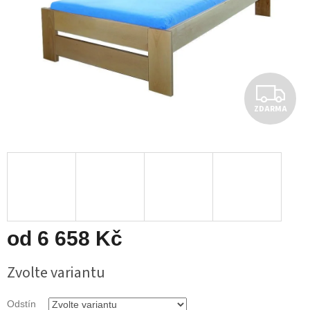
Z
ZDARMA
D
A
R
M
A
od
6 658 Kč
Měrná
Zvolte variantu
cena:
Odstín