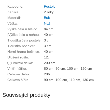
Kategorie
:
Postele
Záruka
:
2 roky
Materiál
:
Buk
Výška
:
Nižší
Výška čela u hlavy
:
84 cm
|Výška čela u nohou
:
40 cm
Tloušťka čela postele
:
3 cm
Tloušťka bočnice
:
3 cm
Horní hrana bočnice
:
40 cm
Uložení roštu
:
12cm
?
Vnitřní délka
:
200 cm
Vnitřní šířka
:
80 cm, 90 cm, 100 cm, 120 cm
Celková délka
:
206 cm
Celková šířka
:
90 cm, 100 cm, 110 cm, 130 cm
Související produkty