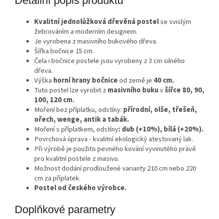
Detailní popis produktu
Kvalitní jednolůžková dřevěná postel
se svislým
žebrováním a moderním designem.
Je vyrobena z masivního bukového dřeva.
Šířka bočnice 15 cm.
Čela i bočnice postele jsou vyrobeny z 3 cm silného
dřeva.
Výška
horní hrany bočnice
od země je
40 cm.
Tuto postel lze vyrobit z
masivního buku
v
šířce 80, 90,
100, 120 cm.
Moření bez příplatku, odstíny:
přírodní, olše, třešeň,
ořech, wenge, antik a tabák.
Moření s příplatkem, odstíny
: dub (+10%), bílá (+20%).
Povrchová úprava - kvalitní ekologický atestovaný lak.
Při výrobě je použito pevného kování vyvinutého právě
pro kvalitní postele z masivu.
Možnost dodání prodloužené varianty 210 cm nebo 220
cm za příplatek.
Postel od českého výrobce.
Doplňkové parametry