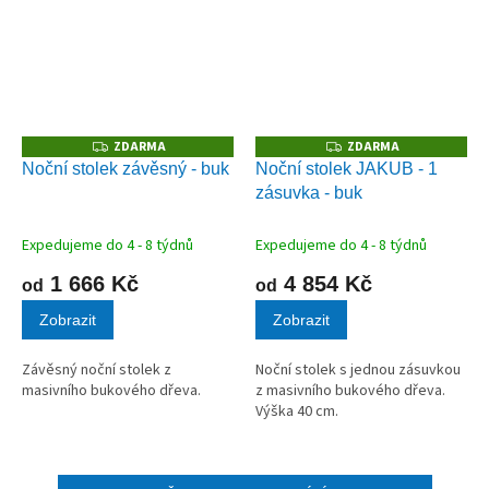
ZDARMA
ZDARMA
Z
Z
D
D
Noční stolek závěsný - buk
Noční stolek JAKUB - 1
A
A
zásuvka - buk
R
R
M
M
A
A
Expedujeme do 4 - 8 týdnů
Expedujeme do 4 - 8 týdnů
1 666 Kč
4 854 Kč
od
od
Zobrazit
Zobrazit
Závěsný noční stolek z
Noční stolek s jednou zásuvkou
masivního bukového dřeva.
z masivního bukového dřeva.
Výška 40 cm.