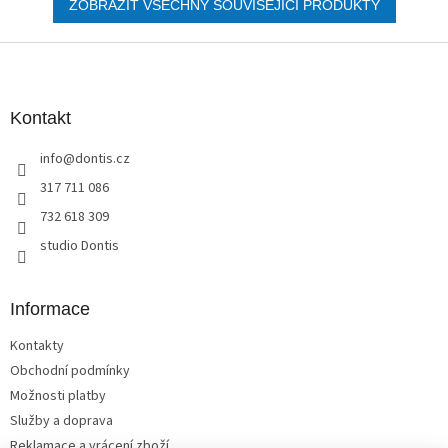
ZOBRAZIT VŠECHNY SOUVISEJÍCÍ PRODUKTY
Z
á
p
a
Kontakt
t
info
@
dontis.cz
í
317 711 086
732 618 309
studio Dontis
Informace
Kontakty
Obchodní podmínky
Možnosti platby
Služby a doprava
Reklamace a vrácení zboží