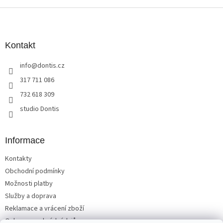
Z
á
p
a
Kontakt
t
info
@
dontis.cz
í
317 711 086
732 618 309
studio Dontis
Informace
Kontakty
Obchodní podmínky
Možnosti platby
Služby a doprava
Reklamace a vrácení zboží
Ochrana osobních údajů