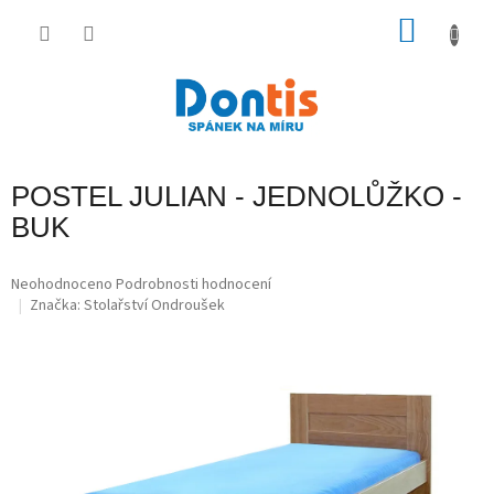
Přejít
na
NÁKU
obsah
KOŠÍK
POSTEL JULIAN - JEDNOLŮŽKO -
BUK
Průměrné
Neohodnoceno
Podrobnosti hodnocení
hodnocení
Značka:
Stolařství Ondroušek
produktu
je
0,0
z
5
hvězdiček.