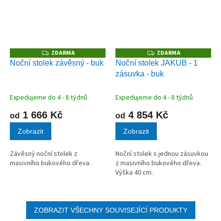
ZDARMA
ZDARMA
Z
Z
D
D
Noční stolek závěsný - buk
Noční stolek JAKUB - 1
A
A
zásuvka - buk
R
R
M
M
A
A
Expedujeme do 4 - 8 týdnů
Expedujeme do 4 - 8 týdnů
1 666 Kč
4 854 Kč
od
od
Zobrazit
Zobrazit
Závěsný noční stolek z
Noční stolek s jednou zásuvkou
masivního bukového dřeva.
z masivního bukového dřeva.
Výška 40 cm.
ZOBRAZIT VŠECHNY SOUVISEJÍCÍ PRODUKTY