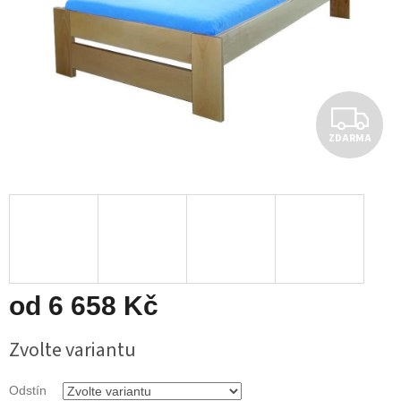
Z
ZDARMA
D
A
R
M
A
od
6 658 Kč
Měrná
Zvolte variantu
cena:
Odstín