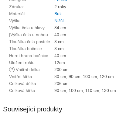
Záruka
:
2 roky
Materiál
:
Buk
Výška
:
Nižší
Výška čela u hlavy
:
84 cm
|Výška čela u nohou
:
40 cm
Tloušťka čela postele
:
3 cm
Tloušťka bočnice
:
3 cm
Horní hrana bočnice
:
40 cm
Uložení roštu
:
12cm
?
Vnitřní délka
:
200 cm
Vnitřní šířka
:
80 cm, 90 cm, 100 cm, 120 cm
Celková délka
:
206 cm
Celková šířka
:
90 cm, 100 cm, 110 cm, 130 cm
Související produkty