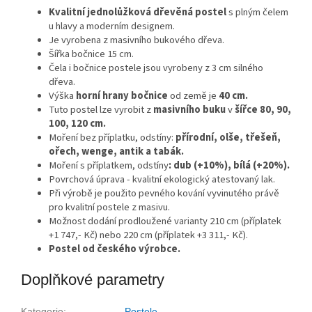
Kvalitní jednolůžková dřevěná postel
s plným čelem
u hlavy a moderním designem.
Je vyrobena z masivního bukového dřeva.
Šířka bočnice 15 cm.
Čela i bočnice postele jsou vyrobeny z 3 cm silného
dřeva.
Výška
horní hrany bočnice
od země je
40 cm.
Tuto postel lze vyrobit z
masivního buku
v
šířce 80, 90,
100, 120 cm.
Moření bez příplatku, odstíny:
přírodní, olše, třešeň,
ořech, wenge, antik a tabák.
Moření s příplatkem, odstíny
: dub (+10%), bílá (+20%).
Povrchová úprava - kvalitní ekologický atestovaný lak.
Při výrobě je použito pevného kování vyvinutého právě
pro kvalitní postele z masivu.
Možnost dodání prodloužené varianty 210 cm (příplatek
+1 747,- Kč) nebo 220 cm (příplatek +3 311,- Kč).
Postel od českého výrobce.
Doplňkové parametry
Kategorie
:
Postele