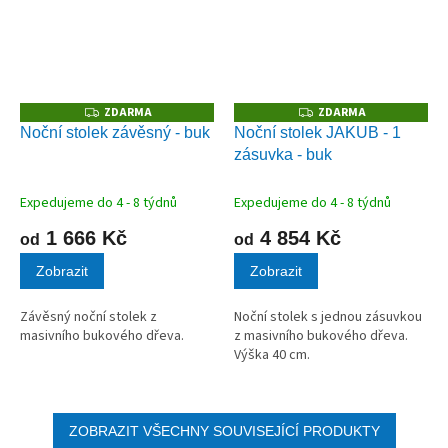
ZDARMA
ZDARMA
Z
Z
D
D
Noční stolek závěsný - buk
Noční stolek JAKUB - 1
A
A
zásuvka - buk
R
R
M
M
A
A
Expedujeme do 4 - 8 týdnů
Expedujeme do 4 - 8 týdnů
1 666 Kč
4 854 Kč
od
od
Zobrazit
Zobrazit
Závěsný noční stolek z
Noční stolek s jednou zásuvkou
masivního bukového dřeva.
z masivního bukového dřeva.
Výška 40 cm.
ZOBRAZIT VŠECHNY SOUVISEJÍCÍ PRODUKTY