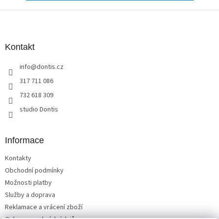
Z
á
p
a
Kontakt
t
info
@
dontis.cz
í
317 711 086
732 618 309
studio Dontis
Informace
Kontakty
Obchodní podmínky
Možnosti platby
Služby a doprava
Reklamace a vrácení zboží