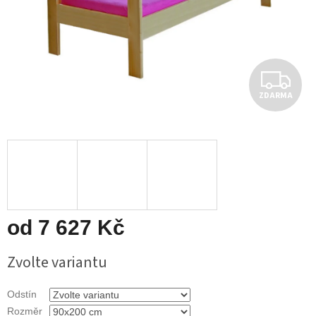
Z
ZDARMA
D
A
R
M
A
od
7 627 Kč
Měrná
Zvolte variantu
cena:
Odstín
Rozměr