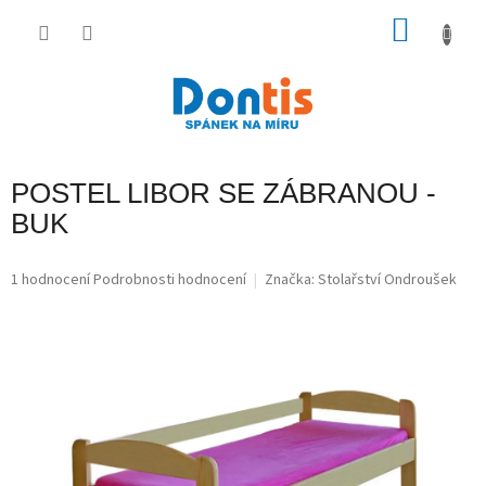
Přejít
na
NÁKU
obsah
KOŠÍK
POSTEL LIBOR SE ZÁBRANOU -
BUK
Průměrné
1 hodnocení
Podrobnosti hodnocení
Značka:
Stolařství Ondroušek
hodnocení
produktu
je
5,0
z
5
hvězdiček.