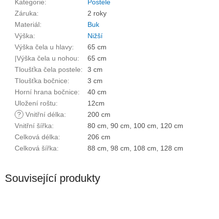
Kategorie
:
Postele
Záruka
:
2 roky
Materiál
:
Buk
Výška
:
Nižší
Výška čela u hlavy
:
65 cm
|Výška čela u nohou
:
65 cm
Tloušťka čela postele
:
3 cm
Tloušťka bočnice
:
3 cm
Horní hrana bočnice
:
40 cm
Uložení roštu
:
12cm
?
Vnitřní délka
:
200 cm
Vnitřní šířka
:
80 cm, 90 cm, 100 cm, 120 cm
Celková délka
:
206 cm
Celková šířka
:
88 cm, 98 cm, 108 cm, 128 cm
Související produkty