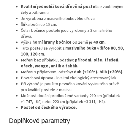
Kvalitní jednolůžková dřevěná postel
se zaoblenými
čely a zábranou.
Je vyrobena z masivního bukového dřeva.
Šířka bočnice 15 cm.
Čela i bočnice postele jsou vyrobeny z 3 cm silného
dřeva.
Výška
horní hrany bočnice
od země je
40 cm.
Tuto postel lze vyrobit z
masivního buku
v
šířce 80, 90,
100, 120 cm.
Moření bez příplatku, odstíny:
přírodní, olše, třešeň,
ořech, wenge, antik a tabák.
Moření s příplatkem, odstíny
: dub (+10%), bílá (+20%).
Povrchová úprava - kvalitní ekologický atestovaný lak.
Při výrobě je použito pevného kování vyvinutého právě
pro kvalitní postele z masivu.
Možnost dodání prodloužené varianty 210 cm (příplatek
+1 747,- Kč) nebo 220 cm (příplatek +3 311,- Kč).
Postel od českého výrobce.
Doplňkové parametry