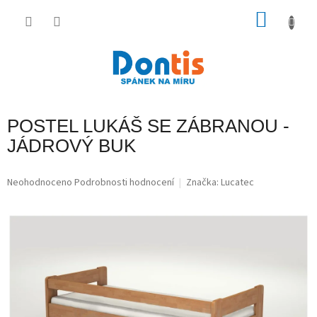
Přejít
na
NÁKU
obsah
KOŠÍK
POSTEL LUKÁŠ SE ZÁBRANOU -
JÁDROVÝ BUK
Průměrné
Neohodnoceno
Podrobnosti hodnocení
Značka:
Lucatec
hodnocení
produktu
je
0,0
z
5
hvězdiček.