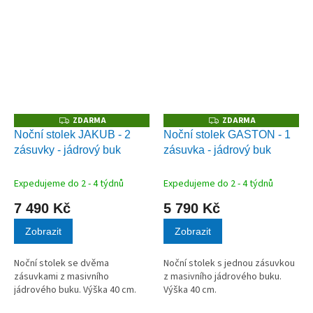
ZDARMA
ZDARMA
Z
Z
D
D
Noční stolek JAKUB - 2
Noční stolek GASTON - 1
A
A
zásuvky - jádrový buk
zásuvka - jádrový buk
R
R
M
M
A
A
Expedujeme do 2 - 4 týdnů
Expedujeme do 2 - 4 týdnů
7 490 Kč
5 790 Kč
Zobrazit
Zobrazit
Noční stolek se dvěma
Noční stolek s jednou zásuvkou
zásuvkami z masivního
z masivního jádrového buku.
jádrového buku. Výška 40 cm.
Výška 40 cm.