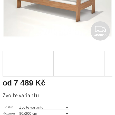
Z
ZDARMA
D
A
R
M
A
od
7 489 Kč
Měrná
Zvolte variantu
cena:
Odstín
Rozměr