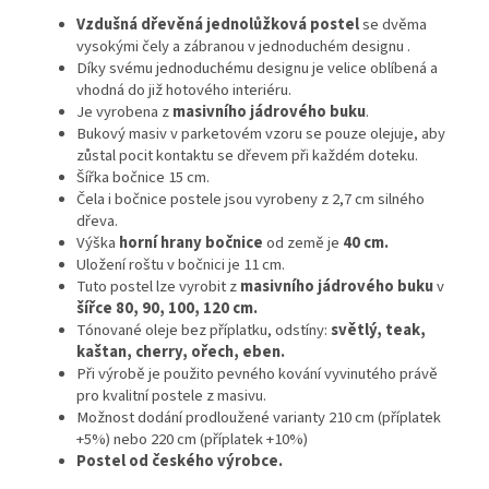
Vzdušná dřevěná jednolůžková postel
se dvěma
vysokými čely a zábranou v jednoduchém designu
.
Díky svému jednoduchému designu je velice oblíbená a
vhodná do již hotového interiéru.
Je vyrobena z
masivního jádrového buku
.
Bukový masiv v parketovém vzoru se pouze olejuje, aby
zůstal pocit kontaktu se dřevem při každém doteku.
Šířka bočnice 15 cm.
Čela i bočnice postele jsou vyrobeny z 2,7 cm silného
dřeva.
Výška
horní hrany bočnice
od země je
40 cm.
Uložení roštu v bočnici je 11 cm.
Tuto postel lze vyrobit z
masivního jádrového buku
v
šířce 80, 90, 100, 120 cm.
Tónované oleje bez příplatku, odstíny:
světlý, teak,
kaštan, cherry, ořech, eben.
Při výrobě je použito pevného kování vyvinutého právě
pro kvalitní postele z masivu.
Možnost dodání prodloužené varianty 210 cm (příplatek
+5%) nebo 220 cm (příplatek +10%)
Postel od českého výrobce.