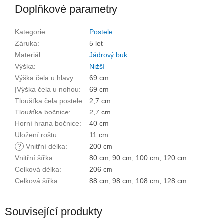
Doplňkové parametry
Kategorie
:
Postele
Záruka
:
5 let
Materiál
:
Jádrový buk
Výška
:
Nižší
Výška čela u hlavy
:
69 cm
|Výška čela u nohou
:
69 cm
Tloušťka čela postele
:
2,7 cm
Tloušťka bočnice
:
2,7 cm
Horní hrana bočnice
:
40 cm
Uložení roštu
:
11 cm
?
Vnitřní délka
:
200 cm
Vnitřní šířka
:
80 cm, 90 cm, 100 cm, 120 cm
Celková délka
:
206 cm
Celková šířka
:
88 cm, 98 cm, 108 cm, 128 cm
Související produkty