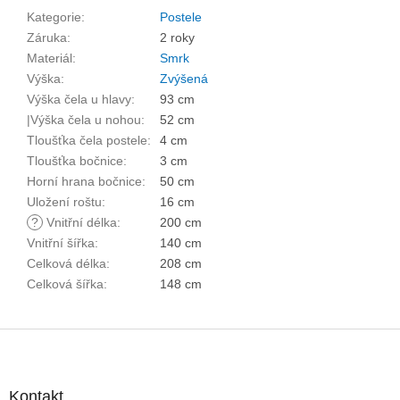
Kategorie
:
Postele
Záruka
:
2 roky
Materiál
:
Smrk
Výška
:
Zvýšená
Výška čela u hlavy
:
93 cm
|Výška čela u nohou
:
52 cm
Tloušťka čela postele
:
4 cm
Tloušťka bočnice
:
3 cm
Horní hrana bočnice
:
50 cm
Uložení roštu
:
16 cm
?
Vnitřní délka
:
200 cm
Vnitřní šířka
:
140 cm
Celková délka
:
208 cm
Celková šířka
:
148 cm
Z
á
p
a
Kontakt