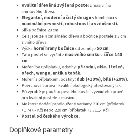
Kvalitní dřevěná zvýšená poste
l z masivního
smrkového dřeva.
Elegantní, moderní a čistý design
v kombinaci s
maximální pevností, robustností a vzdušností.
Šířka bočnice 20 cm.
Čela jsou ze 4 cm silného dřeva a bočnice postele z 3 cm
silného dřeva.
Výška
horní hrany bočnice
od země je
50 cm.
Tato postel se vyrábí z
masivního smrku
v
šířce 140
cm.
Moření bez příplatku, odstíny:
přírodní, olše, třešeň,
ořech, wenge, antik a tabák.
Moření s příplatkem, odstíny
: dub (+10%), bílá (+20%).
Povrchová úprava - kvalitní ekologický atestovaný lak.
Při výrobě je použito pevného kování vyvinutého právě
pro kvalitní postele z masivu.
Možnost dodání prodloužené varianty 210 cm (příplatek
+1 747,- Kč) nebo 220 cm (příplatek +3 311,- Kč).
Postel od českého výrobce.
Doplňkové parametry