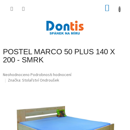
Přejít
na
NÁKU
obsah
KOŠÍK
POSTEL MARCO 50 PLUS 140 X
200 - SMRK
Průměrné
Neohodnoceno
Podrobnosti hodnocení
hodnocení
Značka:
Stolařství Ondroušek
produktu
je
0,0
z
5
hvězdiček.