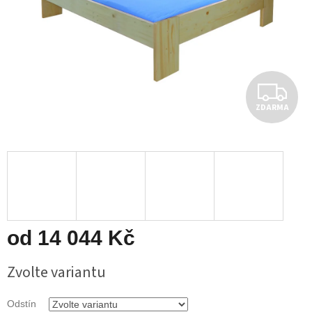
Z
ZDARMA
D
A
R
M
A
od
14 044 Kč
Měrná
Zvolte variantu
cena:
Odstín