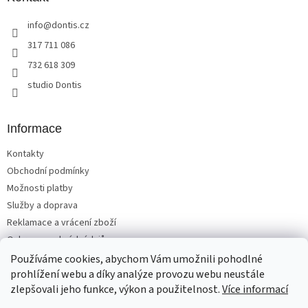
t
info
@
dontis.cz
í
317 711 086
732 618 309
studio Dontis
Informace
Kontakty
Obchodní podmínky
Možnosti platby
Služby a doprava
Reklamace a vrácení zboží
Ochrana osobních údajů
Používáme cookies, abychom Vám umožnili pohodlné
prohlížení webu a díky analýze provozu webu neustále
zlepšovali jeho funkce, výkon a použitelnost.
Více informací