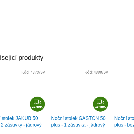
sející produkty
Kód:
4879/SV
Kód:
4888/SV
Z
Z
ZDARMA
D
ZDARMA
D
A
A
 stolek JAKUB 50
Noční stolek GASTON 50
Noční st
R
R
- 2 zásuvky - jádrový
plus - 1 zásuvka - jádrový
plus - be
M
M
buk
jádrový 