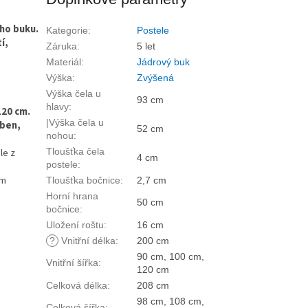
ho buku.
Kategorie
:
Postele
í,
Záruka
:
5 let
Materiál
:
Jádrový buk
Výška
:
Zvýšená
Výška čela u
93 cm
hlavy
:
120 cm.
|Výška čela u
eben,
52 cm
nohou
:
le z
Tloušťka čela
4 cm
postele
:
cm
Tloušťka bočnice
:
2,7 cm
Horní hrana
50 cm
bočnice
:
Uložení roštu
:
16 cm
?
Vnitřní délka
:
200 cm
90 cm, 100 cm,
Vnitřní šířka
:
120 cm
Celková délka
:
208 cm
98 cm, 108 cm,
Celková šířka
: