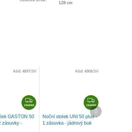
128 cm
Kód:
4897/SV
Kód:
4906/SV
Z
Z
ZDARMA
D
ZDARMA
D
Další
A
A
produkt
olek GASTON 50
Noční stolek UNI 50 plus -
R
R
z zásuvky -
1 zásuvka - jádrový buk
M
M
buk