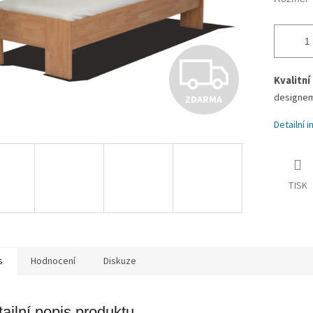
Z
Kvalitní
designem
ZDARMA
D
Detailní 
A
TISK
R
M
s
Hodnocení
Diskuze
ailní popis produktu