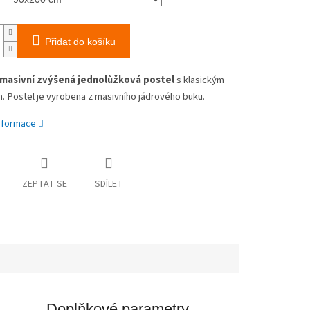
Přidat do košíku
 masivní zvýšená jednolůžková postel
s klasickým
. Postel je vyrobena z masivního jádrového buku.
informace
ZEPTAT SE
SDÍLET
Doplňkové parametry