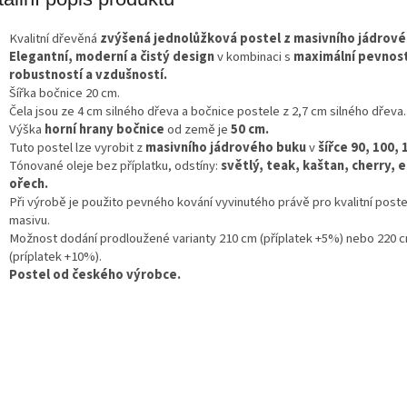
A
Kvalitní dřevěná
zvýšená jednolůžková postel z masivního jádrové
Elegantní, moderní a čistý design
v kombinaci s
maximální pevnost
robustností a vzdušností.
Šířka bočnice 20 cm.
Čela jsou ze 4 cm silného dřeva a bočnice postele z 2,7 cm silného dřeva.
Výška
horní hrany bočnice
od země je
50 cm.
Tuto postel lze vyrobit z
masivního jádrového buku
v
šířce 90, 100, 
Tónované oleje bez příplatku, odstíny:
světlý, teak, kaštan, cherry, 
ořech.
Při výrobě je použito pevného kování vyvinutého právě pro kvalitní poste
masivu.
Možnost dodání prodloužené varianty 210 cm (příplatek +5%) nebo 220 
(príplatek +10%).
Postel od českého výrobce.