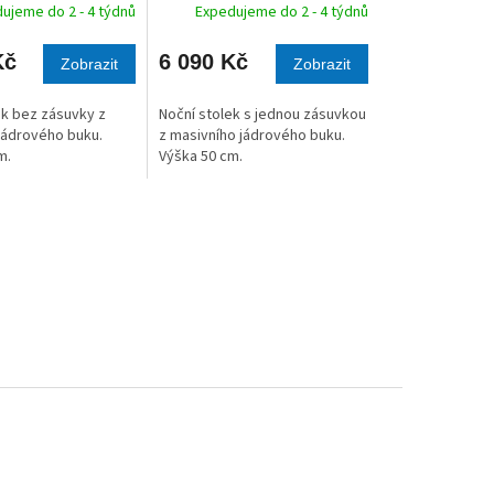
A
A
ujeme do 2 - 4 týdnů
Expedujeme do 2 - 4 týdnů
Kč
6 090 Kč
Zobrazit
Zobrazit
ek bez zásuvky z
Noční stolek s jednou zásuvkou
jádrového buku.
z masivního jádrového buku.
m.
Výška 50 cm.