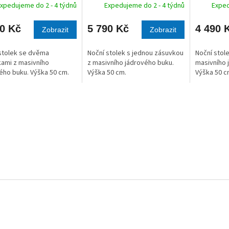
A
A
xpedujeme do 2 - 4 týdnů
Expedujeme do 2 - 4 týdnů
Exped
90 Kč
5 790 Kč
4 490 
Zobrazit
Zobrazit
stolek se dvěma
Noční stolek s jednou zásuvkou
Noční stol
ami z masivního
z masivního jádrového buku.
masivního 
ého buku. Výška 50 cm.
Výška 50 cm.
Výška 50 c