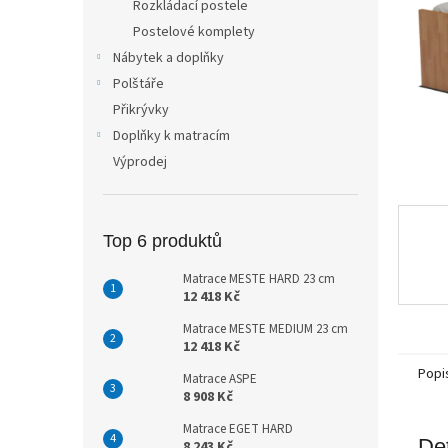
Rozkládací postele
n
Postelové komplety
e
Nábytek a doplňky
l
Polštáře
Přikrývky
Doplňky k matracím
Výprodej
Top 6 produktů
Matrace MESTE HARD 23 cm
12 418 Kč
Matrace MESTE MEDIUM 23 cm
12 418 Kč
Popi
Matrace ASPE
8 908 Kč
Matrace EGET HARD
Det
8 243 Kč