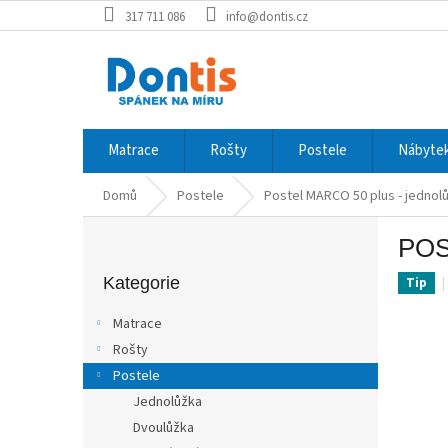
Přejít
317 711 086
info@dontis.cz
na
obsah
Matrace
Rošty
Postele
Nábytek
Domů
Postele
Postel MARCO 50 plus - jednolů
P
POS
o
Přeskočit
s
kategorie
Kategorie
Tip
t
r
Matrace
a
Rošty
n
Postele
n
í
Jednolůžka
p
Dvoulůžka
a