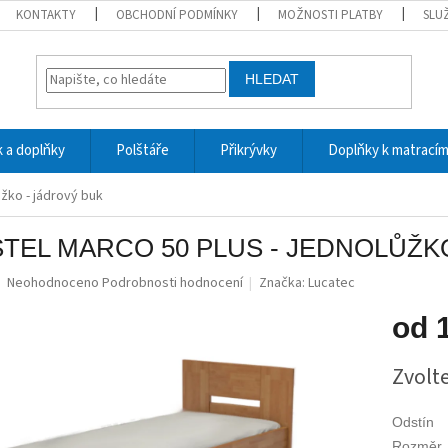
KONTAKTY
OBCHODNÍ PODMÍNKY
MOŽNOSTI PLATBY
SLU
HLEDAT
 a doplňky
Polštáře
Přikrývky
Doplňky k matrací
žko - jádrový buk
TEL MARCO 50 PLUS - JEDNOLŮŽK
Průměrné
Neohodnoceno
Podrobnosti hodnocení
Značka:
Lucatec
hodnocení
produktu
od
je
0,0
Měrná
Zvolt
z
cena:
5
hvězdiček.
Odstín
Rozměr