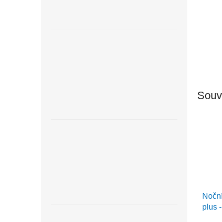
Souvi
Noční
plus 
buk